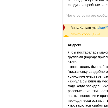
сходив на пробные заня
[Нет ответов на это сообщ
Анна Каправчук
[
akapl@
Андрей!
Я бы постаралась макс
группами (народу привл
этого:
- попыталась бы сработ
"постановку свадебного
кринолине чувствует се
- кинула бы клич на ме
году, когда засидевших
разовые клиентки, част
часть - вспомнив и про
периодически оставлят
- постаралась сработа