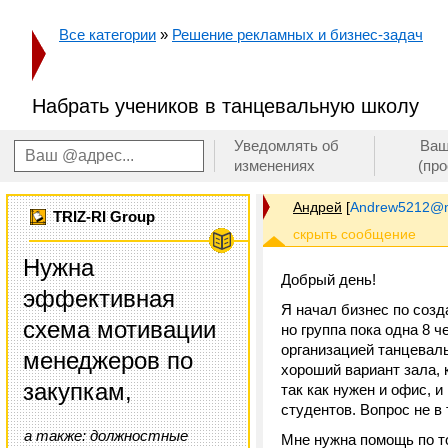
Все категории
»
Решение рекламных и бизнес-задач
Набрать учеников в танцевальную школу
Уведомлять об
Ваш
изменениях
(пр
Андрей
[
Andrew5212@m
TRIZ-RI Group
Нужна
Добрый день!
эффективная
Я начал бизнес по созд
схема мотивации
но группа пока одна 8 
организацией танцеваль
менеджеров по
хороший вариант зала, 
закупкам,
так как нужен и офис, 
студентов. Вопрос не в
а также: должностные
Мне нужна помощь по то