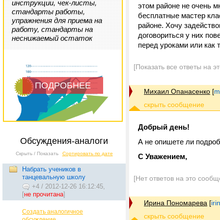
инструкции, чек-листы,
этом районе не очень м
стандарты работы,
бесплатные мастер кла
упражнения для приема на
районе. Хочу задейство
работу, стандарты на
договориться у них пов
неснижаемый остаток
перед уроками или как т
[Показать все ответы на э
ПОДРОБНЕЕ
Михаил Опанасенко
[
m
Добрый день!
Обсуждения-аналоги
А не опишете ли подроб
Скрыть / Показать
Сортировать по дате
С Уважением,
Набрать учеников в
танцевальную школу
[Нет ответов на это сообщ
+4
/
2012-12-26 16:12:45,
[
не прочитана
]
Ирина Пономарева
[
ir
Создать аналогичное
обсуждение...