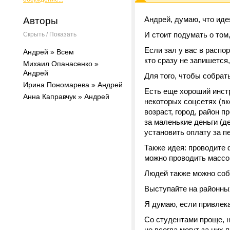
Андрей, думаю, что иде
Авторы
И стоит подумать о том
Скрыть / Показать
Если зал у вас в распо
Андрей » Всем
кто сразу не запишется
Михаил Опанасенко »
Андрей
Для того, чтобы собрат
Ирина Пономарева » Андрей
Есть еще хороший инст
Анна Каправчук » Андрей
некоторых соцсетях (вк
возраст, город, район п
за маленькие деньги (
установить оплату за п
Также идея: проводите
можно проводить массов
Людей также можно соби
Выступайте на районных
Я думаю, если привлека
Со студентами проще, н
не всегда могут за них