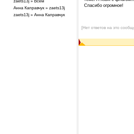
zaets13j » Всем
Спасибо огромное!
Анна Каправчук » zaets13j
zaets13j » Анна Каправчук
[Нет ответов на это сообщ