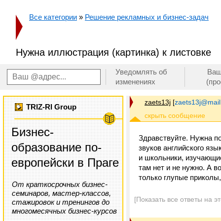
Все категории
»
Решение рекламных и бизнес-задач
Нужна иллюстрация (картинка) к листовке
Уведомлять об
Ваш
изменениях
(пр
zaets13j
[
zaets13j@mail
TRIZ-RI Group
Бизнес-
Здравствуйте. Нужна по
образование по-
звуков английского язык
и школьники, изучающие
европейски в Праге
там нет и не нужно. А 
только глупые приколы,
От краткосрочных бизнес-
семинаров, мастер-классов,
[Показать все ответы на э
стажировок и тренингов до
многомесячных бизнес-курсов