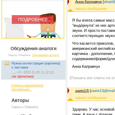
Анна Каправчук
[
akapl@
ПОДРОБНЕЕ
Я бы взяла самые масс
"выдернула" из них арт
звуки. И просто постав
соответствующих звуко
Что касается приколов,
Обсуждения-аналоги
американский английски
картинка - дополнение, 
Скрыть / Показать
Сортировать по дате
содержанию/форме/дли
Нужна иллюстрация (картинка)
Анна Каправчук
к листовке
+3
/
2012-11-25 11:22:13,
[
не прочитана
]
[Показать все ответы на э
Создать аналогичное
обсуждение...
zaets13j
[
zaets13j@mail
Авторы
Скрыть / Показать
Здорово. У нас основой 
теме. А язык с флагом..