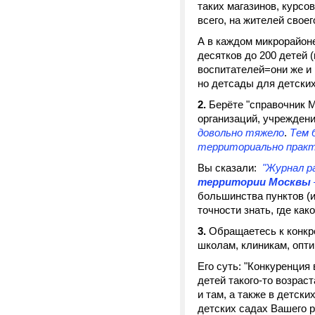
таких магазинов, курсо
всего, на жителей своег
А в каждом микрорайоне
десятков до 200 детей 
воспитателей=они же и 
но детсады для детских
2.
Берёте "справочник М
организаций, учреждений
довольно тяжело
.
Тем б
территориально практ
Вы сказали:
"Журнал ра
территории Москвы
большинства пунктов (и
точности знать, где како
3.
Обращаетесь к конкре
школам, клиникам, опти
Его суть: "Конкуренци
детей такого-то возрас
и там, а также в детск
детских садах Вашего р