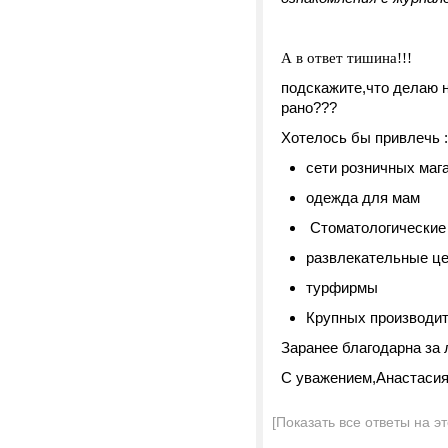
А в ответ тишина!!!
подскажите,что делаю 
рано???
Хотелось бы привлечь :
сети розничных мага
одежда для мам
Стоматологические 
развлекательные ц
турфирмы
Крупных производите
Заранее благодарна за 
С уважением,Анастаси
[Показать все ответы на э