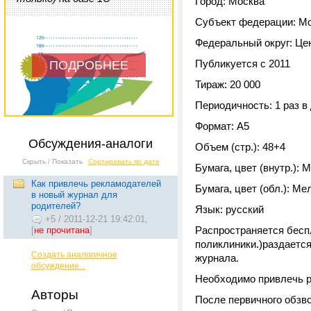
Город: Москва
Субъект федерации: М
Федеральный округ: Це
Публикуется с 2011
ПОДРОБНЕЕ
Тираж: 20 000
Периодичность: 1 раз в
Формат: A5
Обсуждения-аналоги
Объем (стр.): 48+4
Скрыть / Показать
Сортировать по дате
Бумага, цвет (внутр.): М
Как привлечь рекламодателей
Бумага, цвет (обл.): Мел
в новый журнал для
родителей?
Язык: русский
+5
/
2011-12-21 19:42:01,
Распространяется беспл
[
не прочитана
]
поликлиники.)раздается
Создать аналогичное
журнала.
обсуждение...
Необходимо привлечь р
Авторы
После первичного обзво