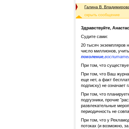
Галина В. Владимиров
Здравствуйте, Анаста
Судите сами:
20 тысяч экземпляров н
число миллионов, учиты
поколение
,воспитател
При том, что существуе
При том, что Ваш журна
еще нет, а факт беспла
подписку) не означает 
При том, что планирует
подгузники, прочие "ра
развлекательные меропр
периодичность не совп
При том, что у Реклам
потоках (и возможно, з