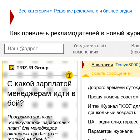
Все категории
»
Решение рекламных и бизнес-задач
Как привлечь рекламодателей в новый жур
Уведомлять об
Ваш
изменениях
(пр
Анастасия
[
Danya3000
TRIZ-RI Group
С какой зарплатой
Доброго времени суток,
менеджерам идти в
Прошу помочь советом 
бой?
И так.Журнал "ХХХ" для
дошкольный возраст).
Программа зарплат
ЦА - родители,старшее
"Калькуляторы заработных
плат" для менеджеров
Параметры журнала:
активных продаж (и не
только) на базе 1С