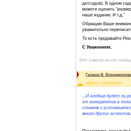
детсадов). В одном сад
можете оценить "размер
наше издание. И т.д."
Обращаю Ваше внимание,
уважительно переписат
То есть продавайте Ре
С Уважением,
[Нет ответов на это сообщ
Галина В. Владимиров
...И вообще будет ли
от конкурентов в поло
стажем и устоявшейсяа
много других аспекто
Посмотрите, пожалуйст