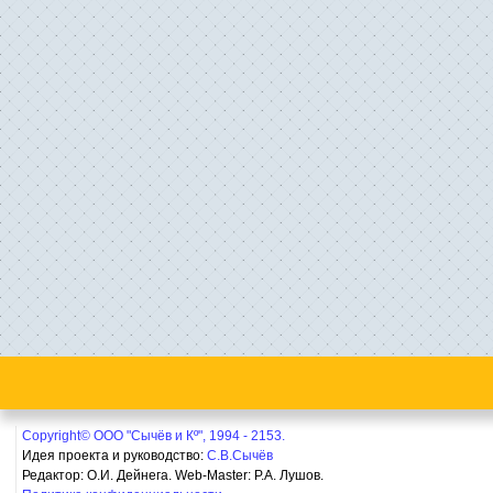
Copyright© ООО "Сычёв и Кº", 1994 - 2153.
Идея проекта и руководство:
С.В.Сычёв
Редактор: О.И. Дейнега. Web-Master:
Р.А. Лушов.