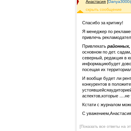
Анастасия
[
Danya3000
Спасибо за критику!
Я менеджер по рекламе 
привлечь рекламодател
Привлекать
районных,
основном по дет. садам
северный, редакция в ю
информациюбудет довол
посещая их территориал
И вообще будет ли рен
конкурентов в положите
устоявшейсяаудиторией
аспектов,которые ….не
Кстати с журналом можно
С уважением,Анастаси
[Показать все ответы на э