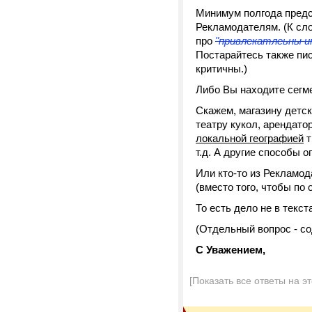
Минимум полгода предст
Рекламодателям. (К сло
про
"привлекатлеьны 
Постарайтесь также пи
критичны.)
Либо Вы находите сегм
Скажем, магазину детск
театру кукол, арендато
локальной географией
т
т.д. А другие способы 
Или кто-то из Рекламод
(вместо того, чтобы по
То есть дело не в текста
(Отдельный вопрос - со
С Уважением,
[Показать все ответы на э