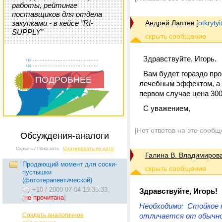
работы, рейтинге
поставщиков для отдела
закупками - в кейсе "RI-
Андрей Лаптев
[
otkrytyi
SUPPLY"
Здравствуйте, Игорь.
Вам будет гораздо про
ПОДРОБНЕЕ
лечебным эффектом, а л
первом случае цена 300
С уважением,
[Нет ответов на это сообщ
Обсуждения-аналоги
Скрыть / Показать
Сортировать по дате
Галина В. Владимиров
Продающий момент для соски-
пустышки
(фототерапевтической)
+10
/
2009-07-04 19:35:33,
Здравствуйте, Игорь!
[
не прочитана
]
Необходимо: Стойкое м
Создать аналогичное
отличается от обычной