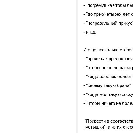
- "погремушка чтобы был
- "до трех/четырех лет 
- "неправильный прику
- и т.д.
И еще несколько стерео
- "вроде как предохраня
- "чтобы не было насмо
- "когда ребенок болеет
- "своему такую брала"
- "когда мои такую соск
- "чтобы ничего не боле
"Привести в соответств
пустышки", а из их
стер