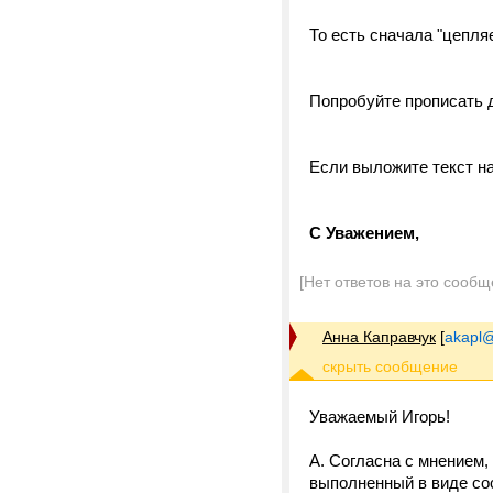
То есть сначала "цепля
Попробуйте прописать 
Если выложите текст н
С Уважением,
[Нет ответов на это сообщ
Анна Каправчук
[
akapl@
Уважаемый Игорь!
А. Согласна с мнением,
выполненный в виде сос