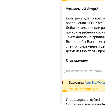
Уважаемый Игорь!
Если речь идет о трех 
воплощения НОУ ХАУ?
Действительно, если ре
принципе ребенку соску
Таких довольно приличн
Вот если бы Вы тот же 
спектр применения и це
детки истязают эти про
С уважением,
[Нет ответов на это сообщ
Василина
[
vasilina@prak
Игорь, здравствуйте!
Согласна с доводами Ан