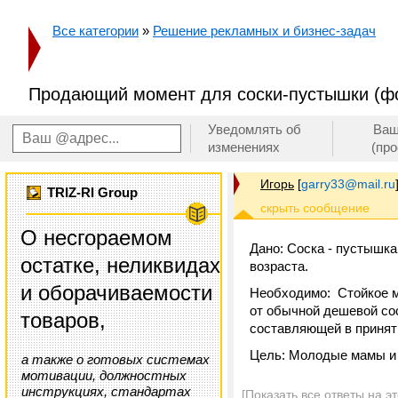
Все категории
»
Решение рекламных и бизнес-задач
Продающий момент для соски-пустышки (фо
Уведомлять об
Ваш
изменениях
(пр
Игорь
[
garry33@mail.ru
TRIZ-RI Group
О несгораемом
Дано: Соска - пустышка
остатке, неликвидах
возраста.
и оборачиваемости
Необходимо: Стойкое мн
от обычной дешевой со
товаров,
составляющей в принят
Цель: Молодые мамы и т
а также о готовых системах
мотивации, должностных
инструкциях, стандартах
[Показать все ответы на э