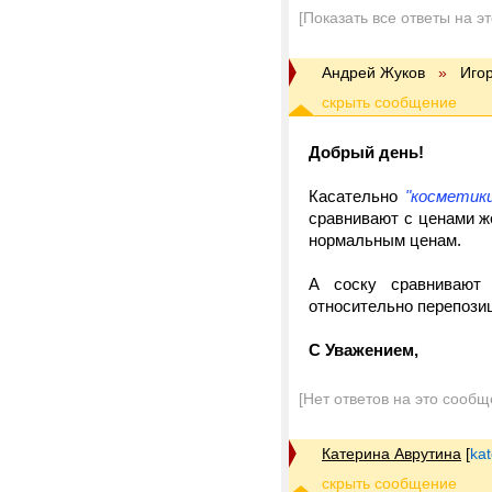
[Показать все ответы на э
Андрей Жуков
»
Иго
Добрый день!
Касательно
"косметик
сравнивают с ценами же
нормальным ценам.
А соску сравнивают 
относительно перепозиц
С Уважением,
[Нет ответов на это сообщ
Катерина Аврутина
[
kat