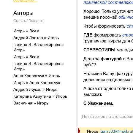
обсуждение...
логической составляю
Хорошо. Только уточни
Авторы
внешне похожей
обычно
Скрыть / Показать
Чтобы формировать
ст
Игорь » Всем
ГДЕ
формировать
сток
Андрей Лаптев » Игорь
грудничков, курсы для 
Галина В. Владимирова »
СТЕРЕОТИПЫ
молодых
Игорь
Игорь » Всем
Дело за
фактурой
о Ваш
Галина В. Владимирова »
руб."?
Игорь
Наложив Вашу фактуру 
Анна Каправчук » Игорь
донесения на целевых п
Игорь » Анна Каправчук
А пока от одной только 
Андрей Жуков » Игорь
выложат.
Катерина Аврутина » Игорь
Василина » Игорь
С Уважением,
[Нет ответов на это сообщ
Игорь
[
garry33@mail.ru