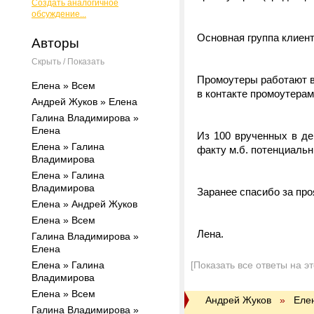
Создать аналогичное
обсуждение...
Основная группа клиен
Авторы
Скрыть / Показать
Промоутеры работают в 
Елена » Всем
в контакте промоутерам
Андрей Жуков » Елена
Галина Владимирова »
Елена
Из 100 врученных в де
Елена » Галина
факту м.б. потенциальны
Владимирова
Елена » Галина
Владимирова
Заранее спасибо за про
Елена » Андрей Жуков
Елена » Всем
Лена.
Галина Владимирова »
Елена
Елена » Галина
[Показать все ответы на э
Владимирова
Елена » Всем
Андрей Жуков
»
Еле
Галина Владимирова »