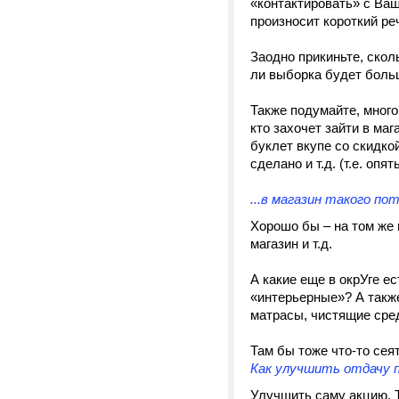
«контактировать» с Ваш
произносит короткий ре
Заодно прикиньте, скол
ли выборка будет боль
Также подумайте, много
кто захочет зайти в ма
буклет вкупе со скидко
сделано и т.д. (т.е. опя
...в магазин такого по
Хорошо бы – на том же 
магазин и т.д.
А какие еще в окрУге е
«интерьерные»? А также
матрасы, чистящие сред
Там бы тоже что-то сеят
Как улучшить отдачу п
Улучшить саму акцию. 