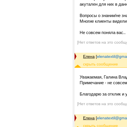
акутален для них в да
Вопросы о знании/не зн
Многие клиенты видели 
Не совсем поняла вас..
[Нет ответов на это сообщ
Елена
[
elenatextil@gma
Уважаемая, Галина Вла
Примечание - не совсем
Благодарю за отклик и
[Нет ответов на это сообщ
Елена
[
elenatextil@gma