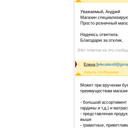
Уважаемый, Андрей
Магазин специализирующ
Просто розничный мага
Надеюсь ответила.
Благодарю за отклик.
[Нет ответов на это сообщ
Елена
[
elenatextil@gma
Может при вручении бук
преимуществам магази
- большой ассортимент
гардины и т.д.) и матрас
- представленая продук
выше
- грамотные, приветлив