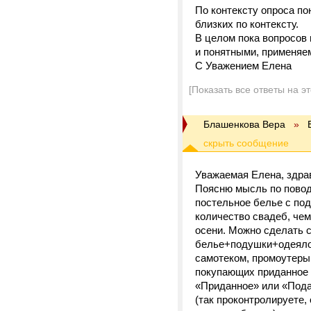
По контексту опроса по
близких по контексту.
В целом пока вопросов
и понятными, применяе
С Уважением Елена
[Показать все ответы на э
Блашенкова Вера
»
Уважаемая Елена, здра
Поясню мысль по повод
постельное белье с по
количество свадеб, чем
осени. Можно сделать с
белье+подушки+одеяло 
самотеком, промоутеры 
покупающих приданное и
«Приданное» или «Пода
(так проконтролируете,