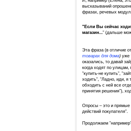
И, например (Елена, эт
высказываний опрошенны
фразах, речевых модулях
"Если Вы сейчас ходит
магазин...
" (дальше мо
Эта фраза (в отличие 
товарах для дома
)
уже 
оказались, то давай за
когда ходят по улицам, 
"купить-не купить", "за
ходить", "Ладно, иди, я
обходить с ней все отд
принятия решения"), ход
Опросы – это и прямые 
действий покупателя".
Продолжаем "например"