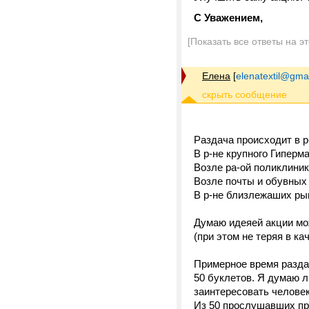
С Уважением,
[Показать все ответы на э
Елена
[
elenatextil@gma
Раздача происходит в р-
В р-не крупного Гиперм
Возле ра-ой поликлини
Возле почты и обувных
В р-не близлежаших ры
Думаю идеяей акции мо
(при этом не теряя в ка
Примерное время раздачи
50 буклетов. Я думаю 
заинтересовать человек
Из 50 прослушавших пре