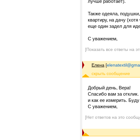
лучше работает).
Также одеяла, подушки,
квартиру, на дачу (хот
еще один задел для иде
С уважением,
[Показать все ответы на э
Елена
[
elenatextil@gma
Добрый день, Вера!
Спасибо вам за отклик.
и как ее измерить. Буд
С уважением,
[Нет ответов на это сообщ