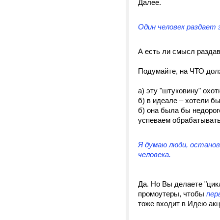
Далее.
Один человек раздает 
А есть ли смысл раздав
Подумайте, на ЧТО долж
а) эту "штуковину" охо
б) в идеале – хотели б
б) она была бы недорог
успеваем обрабатывать 
Я думаю люди, остано
человека.
Да. Но Вы делаете "цик
промоутеры, чтобы
пер
тоже входит в Идею акц