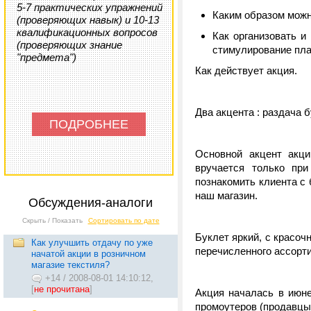
5-7 практических упражнений
Каким образом можн
(проверяющих навык) и 10-13
квалификационных вопросов
Как организовать и
(проверяющих знание
стимулирование пла
"предмета")
Как действует акция.
Два акцента : раздача 
ПОДРОБНЕЕ
Основной акцент акци
вручается только при
познакомить клиента с 
наш магазин.
Обсуждения-аналоги
Скрыть / Показать
Сортировать по дате
Буклет яркий, с красо
Как улучшить отдачу по уже
перечисленного ассорти
начатой акции в розничном
магазие текстиля?
+14
/
2008-08-01 14:10:12,
[
не прочитана
]
Акция началась в июне
промоутеров (продавцы 