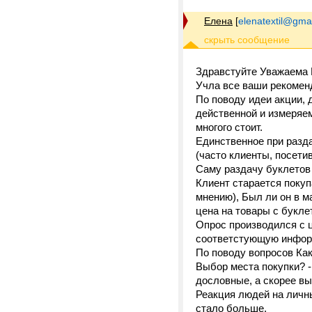
Елена
[
elenatextil@gma
Здравстуйте Уважаема
Учла все ваши рекомен
По поводу идеи акции, 
действенной и измеряем
многого стоит.
Единственное при разда
(часто клиенты, посети
Саму раздачу буклетов 
Клиент старается покупа
мнению), Был ли он в м
цена на товары с букле
Опрос производился с ц
соответстующую инфо
По поводу вопросов Как
Выбор места покупки? - 
дословные, а скорее в
Реакция людей на личн
стало больше.