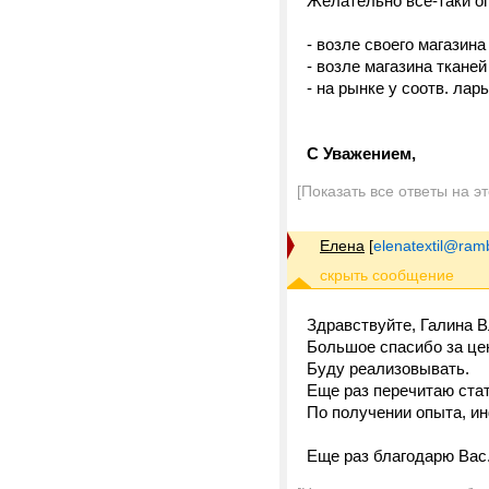
Желательно все-таки о
- возле своего магазина
- возле магазина тканей
- на рынке у соотв. лар
С Уважением,
[Показать все ответы на э
Елена
[
elenatextil@ramb
Здравствуйте, Галина 
Большое спасибо за це
Буду реализовывать.
Еще раз перечитаю стат
По получении опыта, и
Еще раз благодарю Вас