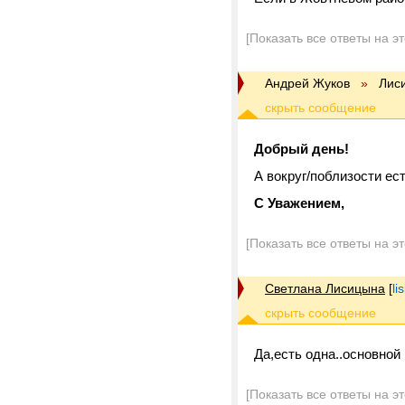
[Показать все ответы на э
Андрей Жуков
»
Лис
Добрый день!
А вокруг/поблизости ес
С Уважением,
[Показать все ответы на э
Светлана Лисицына
[
li
Да,есть одна..основной 
[Показать все ответы на э