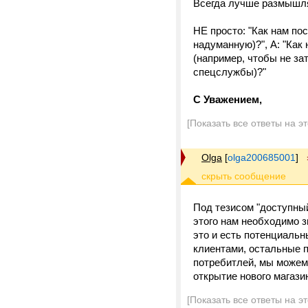
Всегда лучше размышля
НЕ просто: "Как нам по
надуманную)?", А: "Как 
(например, чтобы не за
спецслужбы)?"
С Уважением,
[Показать все ответы на э
Olga
[
olga200685001
]
Под тезисом "доступный
этого нам необходимо з
это и есть потенциальн
клиентами, остальные 
потребитлей, мы можем 
открытие нового магази
[Показать все ответы на э