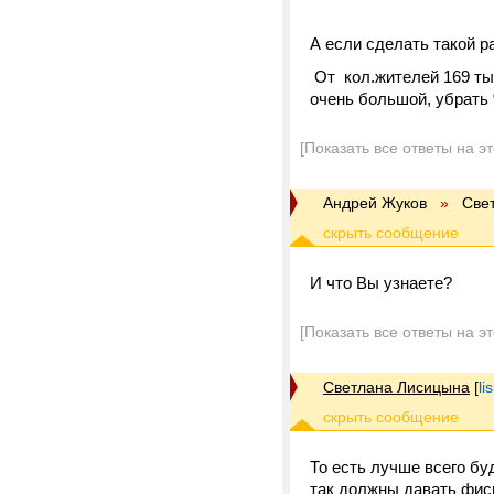
А если сделать такой р
От кол.жителей 169 тыс
очень большой, убрать %
[Показать все ответы на э
Андрей Жуков
»
Све
И что Вы узнаете?
[Показать все ответы на э
Светлана Лисицына
[
li
То есть лучше всего бу
так должны давать фис