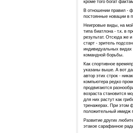
кроме того богат факт
В отношении правил - ф
постоянные новации в п
Неигровые виды, на мой
типа биатлона - т.к. в
результат. Отсюда же и
старт - зритель подсозн
индивидуальных видах 
командной борьбы.
Как спортивное времяп
указаны выше. А вот да
автор этих строк - ник
компьютера редко пром
продвигаются разнообра
возраста становится мо
для них растут как гри
тренажерах. При этом 
положительный имидж п
Развитие других любит
этакое сарафанное рад