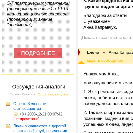
Какие средства исп
5-7 практических упражнений
группы видов спорта
(проверяющих навык) и 10-13
квалификационных вопросов
Благодарю за ответы.
(проверяющих знание
С уважением,
"предмета")
Анна Каправчук.
[Показать все ответы на э
Елена
»
Анна Каправ
ПОДРОБНЕЕ
Уважаемая Анна,
мои ощущения и мысли 
Обсуждения-аналоги
1. Экстремальные виды 
Скрыть / Показать
Сортировать по дате
лыжи, тюбинг и все в э
наблюдалось повальная
О рентабельности
фитнессцентра
2. Так как спортом зан
+8
/
2003-12-21 00:07:42,
позицией, модный вид 
[
не прочитана
]
успешных людей, лидер
Люди обращаются в дорогой
спортивный клуб, но членами