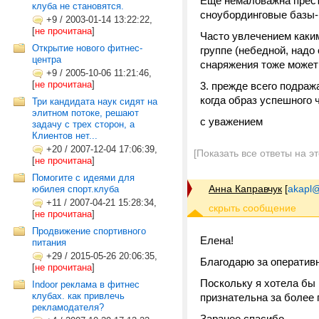
Еще немаловажна прест
клуба не становятся.
сноубординговые базы-
+9
/
2003-01-14 13:22:22,
[
не прочитана
]
Часто увлечением каки
Открытие нового фитнес-
группе (небедной, надо
центра
снаряжения тоже может 
+9
/
2005-10-06 11:21:46,
[
не прочитана
]
3. прежде всего подра
когда образ успешного 
Три кандидата наук сидят на
элитном потоке, решают
с уважением
задачу с трех сторон, а
Клиентов нет...
+20
/
2007-12-04 17:06:39,
[Показать все ответы на э
[
не прочитана
]
Помогите с идеями для
Анна Каправчук
[
akapl@
юбилея спорт.клуба
+11
/
2007-04-21 15:28:34,
[
не прочитана
]
Продвижение спортивного
Елена!
питания
+29
/
2015-05-26 20:06:35,
Благодарю за оперативн
[
не прочитана
]
Поскольку я хотела бы 
Indoor реклама в фитнес
клубах. как привлечь
признательна за более 
рекламодателя?
Заранее спасибо,