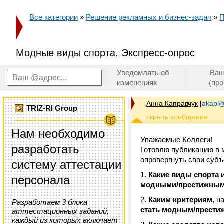
Все категории
»
Решение рекламных и бизнес-задач
»
П
Модные виды спорта. Экспресс-опрос
Уведомлять об
Ваш
изменениях
(пр
Анна Каправчук
[
akapl@
TRIZ-RI Group
Нам необходимо
Уважаемые Коллеги!
разработать
Готовлю публикацию в м
опровергнуть свои суб
систему аттестации
Какие виды спорта
персонала
модными/престижным
Каким критериям
, н
Разработаем 3 блока
стать модным/прест
аттестационных заданий,
каждый из которых включает