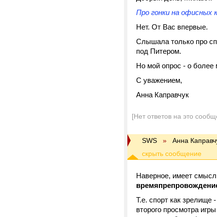
Про гонки на офисных 
Нет. От Вас впервые.
Слышала только про сп
под Питером.
Но мой опрос - о более
С уважением,
Анна Каправчук
[Нет ответов на это сообщ
SWS
»
Анна Каправч
Наверное, имеет смысл
времяпрепровождени
Т.е. спорт как зрелище
второго просмотра игры 