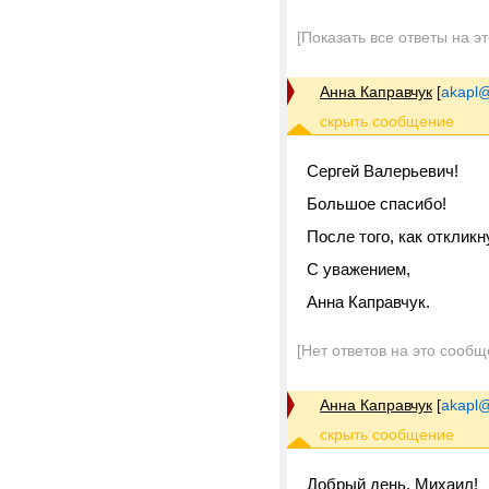
[Показать все ответы на э
Анна Каправчук
[
akapl@
Сергей Валерьевич!
Большое спасибо!
После того, как отклик
С уважением,
Анна Каправчук.
[Нет ответов на это сообщ
Анна Каправчук
[
akapl@
Добрый день, Михаил!