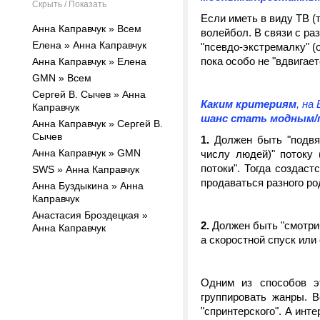
Скрыть / Показать
Если иметь в виду ТВ (т
Анна Каправчук » Всем
волейбол. В связи с ра
Елена » Анна Каправчук
"псевдо-экстремалку" (
пока особо не "вдвигает
Анна Каправчук » Елена
GMN » Всем
Сергей В. Сычев » Анна
Каким критериям
, на
Каправчук
шанс стать модным
Анна Каправчук » Сергей В.
Сычев
1.
Должен быть "подвяз
Анна Каправчук » GMN
числу людей)" потоку (
потоки". Тогда создаст
SWS » Анна Каправчук
продаваться разного ро
Анна Буздыкина » Анна
Каправчук
Анастасия Броздецкая »
2.
Должен быть "смотриб
Анна Каправчук
а скоростной спуск или 
Одним из способов э
группировать жанры. В
"спринтерского". А инт