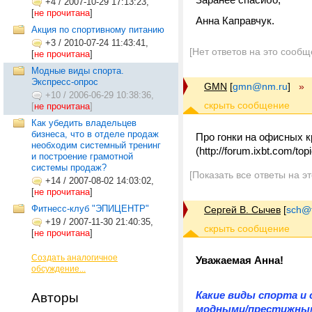
+4
/
2007-10-29 17:13:23,
[
не прочитана
]
Анна Каправчук.
Акция по спортивному питанию
+3
/
2010-07-24 11:43:41,
[Нет ответов на это сообщ
[
не прочитана
]
Модные виды спорта.
Экспресс-опрос
GMN
[
gmn@nm.ru
]
»
+10
/
2006-06-29 10:38:36,
[
не прочитана
]
Как убедить владельцев
бизнеса, что в отделе продаж
Про гонки на офисных 
необходим системный тренинг
(http://forum.ixbt.com/to
и построение грамотной
системы продаж?
[Показать все ответы на э
+14
/
2007-08-02 14:03:02,
[
не прочитана
]
Фитнесс-клуб "ЭПИЦЕНТР"
Сергей В. Сычев
[
sch@tr
+19
/
2007-11-30 21:40:35,
[
не прочитана
]
Создать аналогичное
Уважаемая Анна!
обсуждение...
Какие виды спорта и
Авторы
модными/престижным