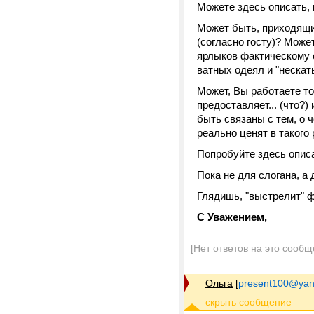
Можете здесь описать, 
Может быть, приходящи
(согласно госту)? Може
ярлыков фактическому с
ватных одеял и "неска
Может, Вы работаете то
предоставляет... (что?)
быть связаны с тем, о 
реально ценят в такого
Попробуйте здесь описа
Пока не для слогана, а
Глядишь, "выстрелит" ф
С Уважением,
[Нет ответов на это сообщ
Ольга
[
present100@yan