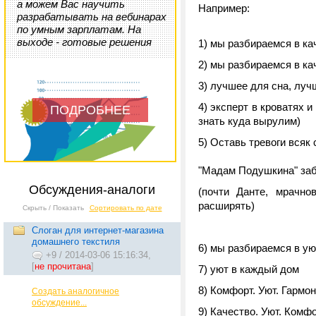
а можем Вас научить
Например:
разрабатывать на вебинарах
по умным зарплатам. На
выходе - готовые решения
1) мы разбираемся в к
2) мы разбираемся в ка
3) лучшее для сна, луч
4) эксперт в кроватях 
ПОДРОБНЕЕ
знать куда вырулим)
5) Оставь тревоги всяк
"Мадам Подушкина" заб
Обсуждения-аналоги
(почти Данте, мрачно
расширять)
Скрыть / Показать
Сортировать по дате
Слоган для интернет-магазина
домашнего текстиля
6) мы разбираемся в ую
+9
/
2014-03-06 15:16:34,
[
не прочитана
]
7) уют в каждый дом
8) Комфорт. Уют. Гармо
Создать аналогичное
обсуждение...
9) Качество. Уют. Комфо