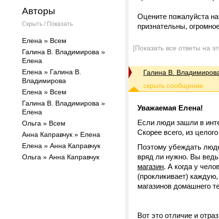
Авторы
Оцените пожалуйста наш
Скрыть / Показать
признательны, огромное
Елена » Всем
[Показать все ответы на э
Галина В. Владимирова »
Елена
Елена » Галина В.
Галина В. Владимиров
Владимирова
Елена » Всем
Галина В. Владимирова »
Уважаемая Елена!
Елена
Если люди зашли в инте
Ольга » Всем
Скорее всего, из целог
Анна Каправчук » Елена
Елена » Анна Каправчук
Поэтому убеждать люде
вряд ли нужно. Вы ведь
Ольга » Анна Каправчук
магазин
. А когда у чел
(прокликивает) каждую,
магазинов домашнего те
Вот это отличие и отра