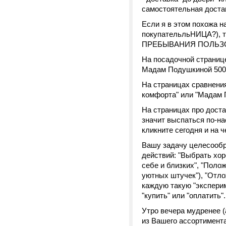
самостоятельная доста
Если я в этом похожа н
покупательльНИЦА?),
ПРЕБЫВАНИЯ ПОЛЬЗО
На посадочной странице
Мадам Подушкиной 5000
На страницах сравнения
комфорта" или "Мадам 
На страницах про доста
значит выспаться по-нас
кликните сегодня и на 
Вашу задачу целесообра
действий: "Выбрать хор
себе и близких", "Поло
уютных штучек"), "Отлож
каждую такую "эксперим
"купить" или "оплатить"
Утро вечера мудренее (
из Вашего ассортимента