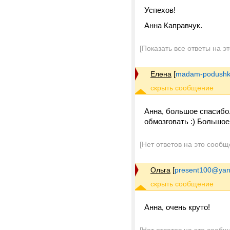
Успехов!
Анна Каправчук.
[Показать все ответы на э
Елена
[
madam-podushk
Анна, большое спасибо.
обмозговать :) Большое
[Нет ответов на это сообщ
Ольга
[
present100@yan
Анна, очень круто!