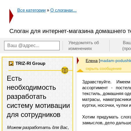
Все категории
»
О слоганах...
Слоган для интернет-магазина домашнего т
Уведомлять об
Ваш
изменениях
(пр
Елена
[
madam-podushk
TRIZ-RI Group
Есть
Здравствуйте. Имее
необходимость
ассортимент - постел
текстиль, домашняя оде
разработать
матрасы, наматрасник
систему мотивации
куртки, носочки, чулки и
для сотрудников
Хотим придумать слог
замыслов, дело дальше
Можем разработать для Вас,