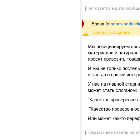
[Нет ответов на это сообщ
Елена
[
madam-podushk
Мы позицианируем свой
материалов и натураль
просят привозить товар
И мы не только постел
в слоган о нашем интер
У нас на главной старн
может стать слоганом:
"Качество провереное л
"Качество проверенное
Или может как-то пере
[Показать все ответы на э