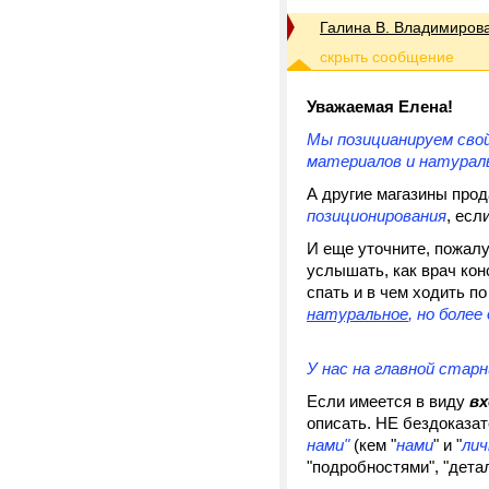
Галина В. Владимиров
Уважаемая Елена!
Мы позицианируем сво
материалов и натурал
А другие магазины про
позиционирования
, есл
И еще уточните, пожалу
услышать, как врач кон
спать и в чем ходить по
натуральное
, но боле
У нас на главной стар
Если имеется в виду
вх
описать. НЕ бездоказа
нами"
(кем "
нами
" и "
лич
"подробностями", "дета