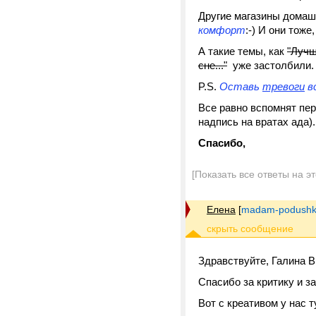
Другие магазины домашн
комфорт
:-) И они тоже
А такие темы, как
"Лучш
сне..."
уже застолбили.
P.S.
Оставь
тревоги
вс
Все равно вспомнят пе
надпись на вратах ада)
Спасибо,
[Показать все ответы на э
Елена
[
madam-podushk
Здравствуйте, Галина В
Спасибо за критику и за
Вот с креативом у нас ту