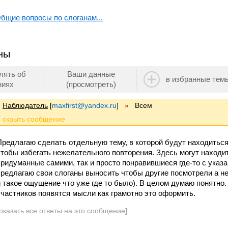
бщие вопросы по слоганам...
ны
лять об
Ваши данные
в избранные тем
ниях
(просмотреть)
Наблюдатель
[
maxfirst@yandex.ru
]
»
Всем
Предлагаю сделать отдельную тему, в которой будут находиться с
чтобы избегать нежелательного повторения. Здесь могут находит
придуманные самими, так и просто понравившиеся где-то с указани
предлагаю свои слоганы выносить чтобы другие посмотрели а не
и такое ощущение что уже где то было). В целом думаю понятно
участников появятся мысли как грамотно это оформить.
оказать все ответы на это сообщение]