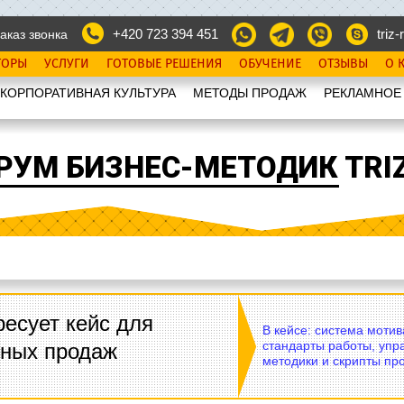
+420 723 394 451
triz-r
аказ звонка
ТОРЫ
УСЛУГИ
ГОТОВЫЕ РЕШЕНИЯ
ОБУЧЕНИЕ
ОТЗЫВЫ
О 
КОРПОРАТИВНАЯ КУЛЬТУРА
МЕТОДЫ ПРОДАЖ
РЕКЛАМНОЕ
РУМ БИЗНЕС-МЕТОДИК TRIZ
есует кейс для
В кейсе: система моти
стандарты работы, упр
вных продаж
методики и скрипты пр