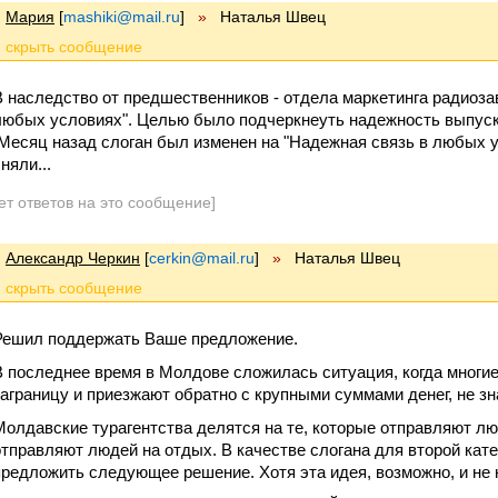
Мария
[
mashiki@mail.ru
]
»
Наталья Швец
В наследство от предшественников - отдела маркетинга радиозав
любых условиях". Целью было подчеркнеуть надежность выпуск
Месяц назад слоган был изменен на "Надежная связь в любых у
няли...
ет ответов на это сообщение]
Александр Черкин
[
cerkin@mail.ru
]
»
Наталья Швец
Решил поддержать Ваше предложение.
В последнее время в Молдове сложилась ситуация, когда многие
заграницу и приезжают обратно с крупными суммами денег, не зна
Молдавские турагентства делятся на те, которые отправляют люд
отправляют людей на отдых. В качестве слогана для второй кат
предложить следующее решение. Хотя эта идея, возможно, и не 