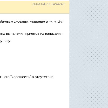
2003-04-21 14:44:40
иться слоганы, названия и т. п. для
елях выявления приемов их написания.
муляру:
ть его "хорошесть" в отсутствии