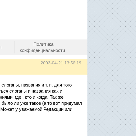
Политика
ы
конфиденциальности
2003-04-21 13:56:19
логаны, названия и т. п. для того
ься слоганы и названия как и
ями: где , кто и когда. Так же
 было ли уже такое (а то вот придумал
. Может у уважаемой Редакции или