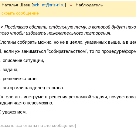
Наталья Швец
[
sch_nt@triz-ri.ru
]
»
Наблюдатель
>>
Предлагаю сделать отдельную тему, в которой будут наход
того чтобы
избегать нежелательного повторения
.
Слоганы собирать можно, но не в целях, указанных выше, а в ц
И, если уж заниматься "собирательством", то по процедуре/фор
1. описание ситуации,
. задача,
3. решение-слоган,
4. автор или владелец слогана.
Т.к. слоган - инструмент решения рекламной задачи, почувствова
задачи часто невозможно.
С уважением,
оказать все ответы на это сообщение]