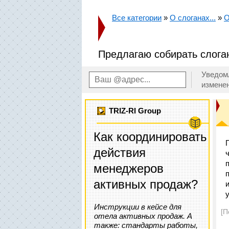
Все категории
»
О слоганах...
»
О
Предлагаю собирать слога
Уведом
измене
TRIZ-RI Group
Как координировать
действия
менеджеров
активных продаж?
Инструкции в кейсе для
[П
отела активных продаж. А
также: стандарты работы,