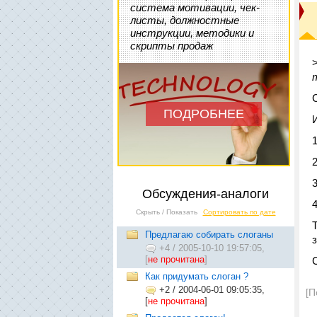
система мотивации, чек-
листы, должностные
инструкции, методики и
скрипты продаж
ПОДРОБНЕЕ
2
Обсуждения-аналоги
Скрыть / Показать
Сортировать по дате
Предлагаю собирать слоганы
+4
/
2005-10-10 19:57:05,
[
не прочитана
]
Как придумать слоган ?
+2
/
2004-06-01 09:05:35,
[П
[
не прочитана
]