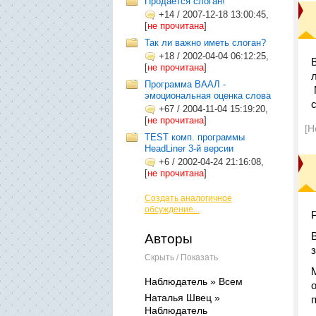
Продается слоган!
+14
/
2007-12-18 13:00:45,
[
не прочитана
]
Так ли важно иметь слоган?
+18
/
2002-04-04 06:12:25,
[
не прочитана
]
Программа ВААЛ -
эмоциональная оценка слова
с
+67
/
2004-11-04 15:19:20,
[
не прочитана
]
[Н
TEST комп. программы
HeadLiner 3-й версии
+6
/
2002-04-24 21:16:08,
[
не прочитана
]
Создать аналогичное
обсуждение...
Авторы
Скрыть / Показать
Наблюдатель » Всем
Наталья Швец »
Наблюдатель