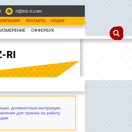
i
ri@triz-ri.com
КОМПАНИИ
КОНТАКТЫ
АКЦИИ
 ИЗМЕРЕНИЕ
OФФЕРБУК
-RI
вации, должностные инструкции,
ажнения для приема на работу,
одаж