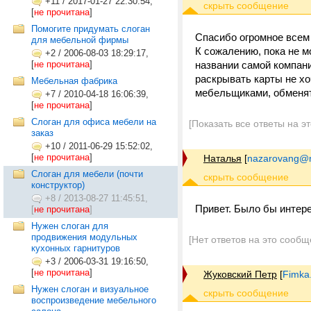
+11
/
2017-01-27 22:30:54,
[
не прочитана
]
Помогите придумать слоган
Спасибо огромное всем
для мебельной фирмы
К сожалению, пока не мо
+2
/
2006-08-03 18:29:17,
[
не прочитана
]
названии самой компани
раскрывать карты не х
Мебельная фабрика
мебельщиками, обменять
+7
/
2010-04-18 16:06:39,
[
не прочитана
]
Слоган для офиса мебели на
[Показать все ответы на э
заказ
+10
/
2011-06-29 15:52:02,
[
не прочитана
]
Наталья
[
nazarovang@m
Слоган для мебели (почти
конструктор)
+8
/
2013-08-27 11:45:51,
Привет. Было бы интер
[
не прочитана
]
Нужен слоган для
продвижения модульных
[Нет ответов на это сообщ
кухонных гарнитуров
+3
/
2006-03-31 19:16:50,
[
не прочитана
]
Жуковский Петр
[
Fimka
Нужен слоган и визуальное
воспроизведение мебельного