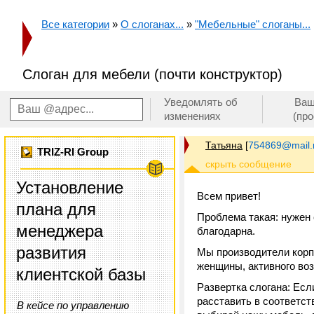
Все категории
»
О слоганах...
»
"Мебельные" слоганы...
Слоган для мебели (почти конструктор)
Уведомлять об
Ваш
изменениях
(пр
Татьяна
[
754869@mail.
TRIZ-RI Group
Установление
Всем привет!
плана для
Проблема такая: нужен с
менеджера
благодарна.
развития
Мы производители корп
женщины, активного возр
клиентской базы
Развертка слогана:
Есл
расставить в соответст
В кейсе по управлению