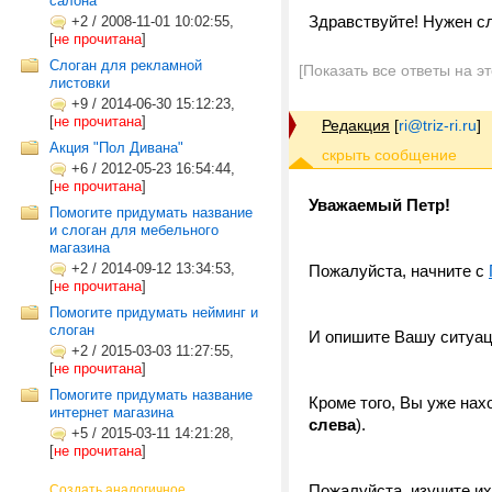
салона
Здравствуйте! Нужен с
+2
/
2008-11-01 10:02:55,
[
не прочитана
]
Слоган для рекламной
[Показать все ответы на э
листовки
+9
/
2014-06-30 15:12:23,
[
не прочитана
]
Редакция
[
ri@triz-ri.ru
]
Акция "Пол Дивана"
+6
/
2012-05-23 16:54:44,
[
не прочитана
]
Уважаемый Петр!
Помогите придумать название
и слоган для мебельного
магазина
+2
/
2014-09-12 13:34:53,
Пожалуйста, начните с
[
не прочитана
]
Помогите придумать нейминг и
слоган
И опишите Вашу ситуац
+2
/
2015-03-03 11:27:55,
[
не прочитана
]
Помогите придумать название
Кроме того, Вы уже нах
интернет магазина
слева
).
+5
/
2015-03-11 14:21:28,
[
не прочитана
]
Пожалуйста, изучите и
Создать аналогичное