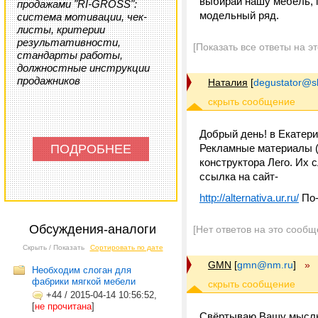
выбирай нашу мебель, 
продажами "RI-GROSS":
модельный ряд.
система мотивации, чек-
листы, критерии
результативности,
[Показать все ответы на э
стандарты работы,
должностные инструкции
продажников
Наталия
[
degustator@sk
Добрый день! в Екатери
ПОДРОБНЕЕ
Рекламные материалы (и
конструктора Лего. Их 
ссылка на сайт-
http://alternativa.ur.ru/
По-
Обсуждения-аналоги
[Нет ответов на это сообщ
Скрыть / Показать
Сортировать по дате
GMN
[
gmn@nm.ru
]
»
Необходим слоган для
фабрики мягкой мебели
+44
/
2015-04-14 10:56:52,
[
не прочитана
]
Свёртываю Вашу мысль 