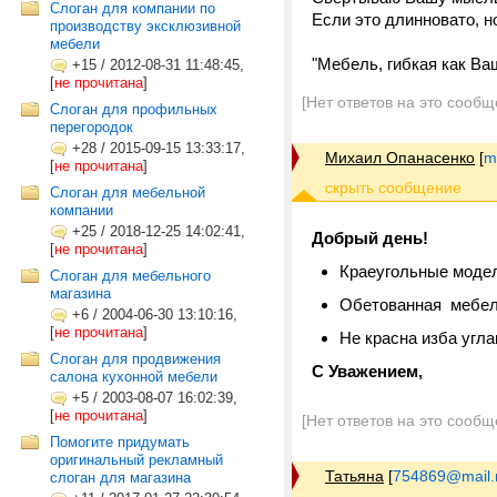
Слоган для компании по
Если это длинновато, н
производству эксклюзивной
мебели
"Мебель, гибкая как Ва
+15
/
2012-08-31 11:48:45,
[
не прочитана
]
[Нет ответов на это сообщ
Слоган для профильных
перегородок
+28
/
2015-09-15 13:33:17,
Михаил Опанасенко
[
m
[
не прочитана
]
Слоган для мебельной
компании
+25
/
2018-12-25 14:02:41,
Добрый день!
[
не прочитана
]
Краеугольные моде
Слоган для мебельного
магазина
Обетованная мебе
+6
/
2004-06-30 13:10:16,
[
не прочитана
]
Не красна изба угла
Слоган для продвижения
С Уважением,
салона кухонной мебели
+5
/
2003-08-07 16:02:39,
[
не прочитана
]
[Нет ответов на это сообщ
Помогите придумать
оригинальный рекламный
Татьяна
[
754869@mail.
слоган для магазина