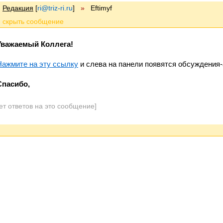
Редакция
[
ri@triz-ri.ru
]
»
Eftimyf
Уважаемый Коллега!
Нажмите на эту ссылку
и слева на панели появятся обсуждения-
Спасибо,
ет ответов на это сообщение]