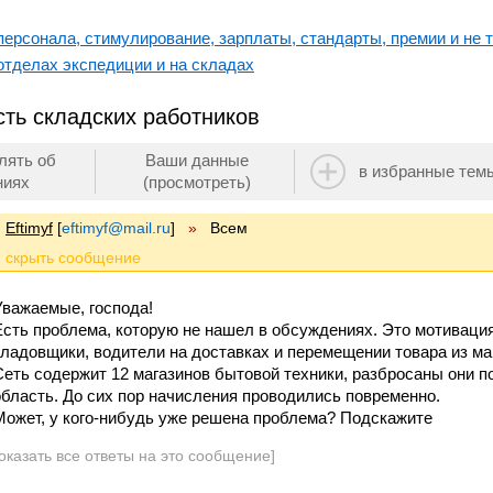
ерсонала, стимулирование, зарплаты, стандарты, премии и не т
отделах экспедиции и на складах
сть складских работников
лять об
Ваши данные
в избранные тем
ниях
(просмотреть)
Eftimyf
[
eftimyf@mail.ru
]
»
Всем
Уважаемые, господа!
Есть проблема, которую не нашел в обсуждениях. Это мотивация
кладовщики, водители на доставках и перемещении товара из маг
Сеть содержит 12 магазинов бытовой техники, разбросаны они 
область. До сих пор начисления проводились повременно.
Может, у кого-нибудь уже решена проблема? Подскажите
оказать все ответы на это сообщение]