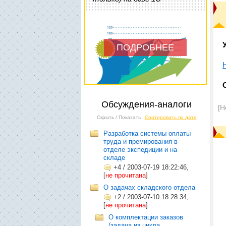
ПОДРОБНЕЕ
Обсуждения-аналоги
[Н
Скрыть / Показать
Сортировать по дате
Разработка системы оплаты
труда и премирования в
отделе экспедиции и на
складе
+4
/
2003-07-19 18:22:46,
[
не прочитана
]
О задачах складского отдела
+2
/
2003-07-10 18:28:34,
[
не прочитана
]
О комплектации заказов
(задача из цикла