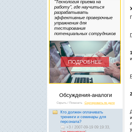
"Технология приема на
работу", где научиться
разрабатывать
эффективные проверочные
упражнения для
тестирования
потенциальных сотрудников
1
ПОДРОБНЕЕ
2
Обсуждения-аналоги
Скрыть / Показать
Сортировать по дате
Кто должен оплачивать
тренинги и семинары для
персонала?
+3
/
2007-09-19 09:19:33,
[
не прочитана
]