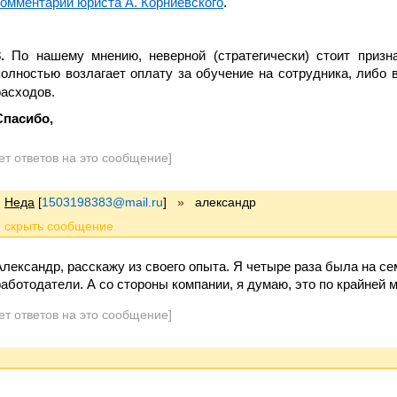
комментарии юриста А. Корниевского
.
.
По нашему мнению, неверной (стратегически) стоит призна
полностью возлагает оплату за обучение на сотрудника, либо в
расходов.
Спасибо,
ет ответов на это сообщение]
Неда
[
1503198383@mail.ru
]
»
александр
Александр, расскажу из своего опыта. Я четыре раза была на се
работодатели. А со стороны компании, я думаю, это по крайней 
ет ответов на это сообщение]