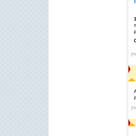
3
[Н
[Н