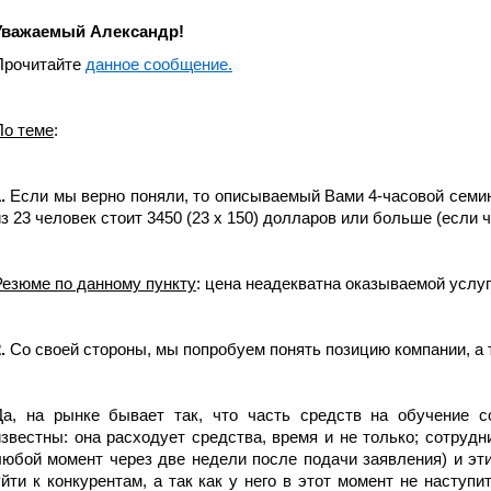
Уважаемый Александр!
Прочитайте
данное сообщение.
По теме
:
.
Если мы верно поняли, то описываемый Вами 4-часовой семин
из 23 человек стоит 3450 (23 х 150) долларов или больше (если 
Резюме по данному пункту
: цена неадекватна оказываемой услуге
.
Со своей стороны, мы попробуем понять позицию компании, а 
Да, на рынке бывает так, что часть средств на обучение с
известны: она расходует средства, время и не только; сотрудн
любой момент через две недели после подачи заявления) и эт
уйти к конкурентам, а так как у него в этот момент не наступи