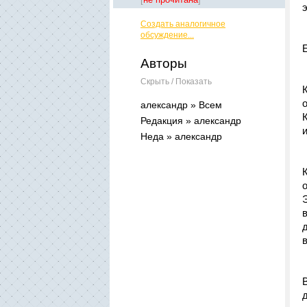
Создать аналогичное
обсуждение...
Авторы
Скрыть / Показать
александр » Всем
Редакция » александр
Неда » александр