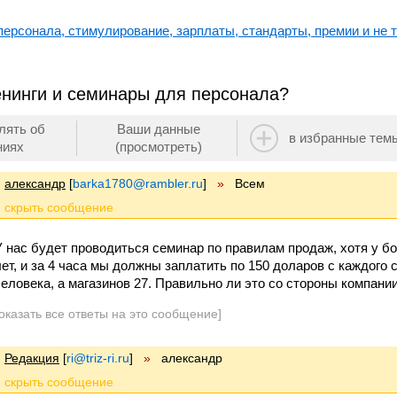
ерсонала, стимулирование, зарплаты, стандарты, премии и не т
енинги и семинары для персонала?
лять об
Ваши данные
в избранные тем
ниях
(просмотреть)
александр
[
barka1780@rambler.ru
]
»
Всем
У нас будет проводиться семинар по правилам продаж, хотя у б
лет, и за 4 часа мы должны заплатить по 150 доларов с каждого 
человека, а магазинов 27. Правильно ли это со стороны компании
оказать все ответы на это сообщение]
Редакция
[
ri@triz-ri.ru
]
»
александр