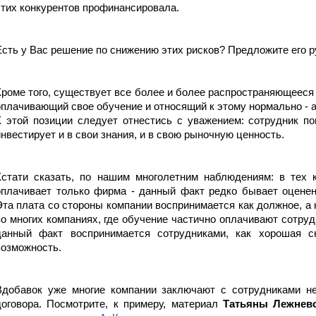
этих конкурентов профинансировала.
Есть у Вас решение по снижению этих рисков? Предложите его р
Кроме того, существует все более и более распространяющееся 
оплачивающий свое обучение и относящий к этому нормально - а
К этой позиции следует отнестись с уважением: сотрудник по
инвестирует и в свои знания, и в свою рыночную ценность.
Кстати сказать, по нашим многолетним наблюдениям: в тех к
оплачивает только фирма - данный факт редко бывает оцене
Эта плата со стороны компании воспринимается как должное, а н
во многих компаниях, где обучение частично оплачивают сотру
данный факт воспринимается сотрудниками, как хорошая ск
возможность.
Вдобавок уже многие компании заключают с сотрудниками не
договора. Посмотрите, к примеру, материал
Татьяны Лежнев