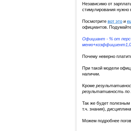
Независимо от зарплаты
стимулирования нужно
Посмотрите
вот это
и
е
официантов. Подумайте,
Официант - % от персо
меню+коэффициент1,05
Почему неверно платить
При такой модели офици
наличии.
Кроме
результативнос
результативность по 
Так же будет полезным
т.ч. знания), дисциплин
Можем подробнее погов