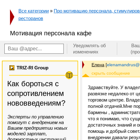
Все категории
»
Про мотивацию персонала, стимулирован
ресторанов
Мотивация персонала кафе
Уведомлять об
Ваш
изменениях
(пр
Елена
[
elenamandrus@m
TRIZ-RI Group
Как бороться с
Здравствуйте. У владел
сопротивлением
развязке недалеко от ц
торговом центре. Владе
нововведениям?
полной отдачей.Мне по
бармены , администрато
Эксперты по управлению
что я понимаю, что сущ
помогут с внедрением на
достаточных знаний и 
Вашем предприятии новых
помощь и добрый совет
моделей зарплат,
внедрении давали резул
должностных инструкций,