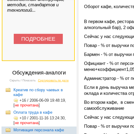
методик, стандартов и
Оборот кафе, количеств
технологий...
В первом кафе, рестора
алкогольный бар), 2 оф
Сейчас у нас следующ
ПОДРОБНЕЕ
Повар - % от выручки п
Бармен - % от выручки 
Официант - % от персо
меню+коэффициент1,05,
Обсуждения-аналоги
Администратор - % от 
Скрыть / Показать
Сортировать по дате
Если в день выручка м
Креатив по сбору чаевых в
оклада и количества от
кафе
+16
/
2006-06-09 19:48:19,
Во втором кафе, в смен
[
не прочитана
]
самообслуживание
Оплата труда в кафе
Сейчас у нас следующ
+10
/
2001-11-16 13:24:30,
[
не прочитана
]
Повар - % от выручки по
Мотивация персонала кафе