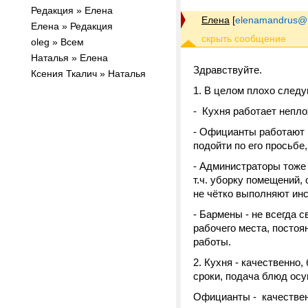
Редакция » Елена
Елена
[
elenamandrus@m
Елена » Редакция
oleg » Всем
Наталья » Елена
Здравствуйте.
Ксения Ткалич » Наталья
1. В целом плохо след
- Кухня работает непло
- Официанты работают в
подойти по его просьбе
- Администраторы тоже 
т.ч. уборку помещений,
не чётко выполняют инс
- Бармены - не всегда 
рабочего места, посто
работы.
2. Кухня - качественно
сроки, подача блюд осу
Официанты - качествен