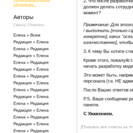
Создать аналогичное
Что после разработк
обсуждение...
должен делать сотрудни
момент?
Авторы
Примечание:
Для этого 
Скрыть / Показать
/ выполнить [только с
Елена » Всем
конкретно], каких "ос
Редакция » Елена
количественно], чтобы
Елена » Редакция
К чему Вы хотите ст
Редакция » Елена
Кроме этого, пожалуйст
Елена » Редакция
начать разработку моде
Редакция » Елена
Это может быть, наприм
Елена » Редакция
персонала (т.е. НЕ адми
Редакция » Елена
Елена » Редакция
После Ваших ответов о
Редакция » Елена
P.S. Ваше сообщение ра
Елена » Редакция
панели.
Редакция » Елена
С Уважением,
Елена » Редакция
Редакция » Елена
[Показать все ответы на э
Елена » Редакция