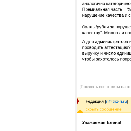
аналогично категорийн
Премиальная часть = % 
нарушение качества и с
баллы/рубли за нарушен
качеству". Можно ли п
А для администратора н
проводить аттестацию?
выручку и число единиц
чтобы захотелось попр
[Показать все ответы на э
Редакция
[
ri@triz-ri.ru
]
Уважаемая Елена!