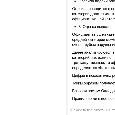
Правила подачи блюд
Оценка проводится с п
категории должен иметь
официант низшей катег
3. Оценка выполнен
Официант высшей катег
средней категории може
очень грубом нарушени
Далее анализируются в
категорий, т.е. если по
третьему- низшая, то о
определяется «Категори
Цифры в показателях ре
Таким образом получае
Базовая часть= Оклад х
Правильно ли я все по
[Показать все ответы на э