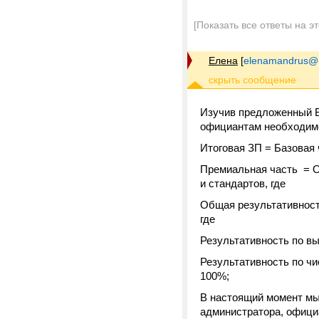
[Показать все ответы на э
Елена
[
elenamandrus@m
Изучив предложенный В
официантам необходим
Итоговая ЗП = Базовая 
Премиальная часть = О
и стандартов, где
Общая результативность
где
Результативность по вы
Результативность по чи
100%;
В настоящий момент мы
администратора, официа