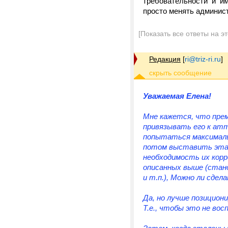
требовательности и и
просто менять админист
[Показать все ответы на э
Редакция
[
ri@triz-ri.ru
]
Уважаемая Елена!
Мне кажется, что прем
привязывать его к ат
попытаться максимальн
потом выставить этал
необходимость их кор
описанных выше (стан
и т.п.), Можно ли сдел
Да, но лучше позицион
Т.е., чтобы это не во