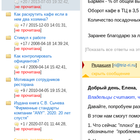
Бармен - % от общей в
+20
/
2013-07-03 19:32:42,
[
не прочитана
]
Оборот кафе в ТЦ в 3,5
Как раскрутить кафе если в
нем два хозяина?
Количество посадочных
+7
/
2015-12-03 14:01:31,
[
не прочитана
]
Заранее благодарю за 
Стимул к работе
+17
/
2008-04-18 14:39:24,
[
не прочитана
]
[Показать все ответы на э
Как контролировать
официантов?
Редакция
[
ri@triz-ri.ru
]
+4
/
2009-04-14 15:42:41,
[
не прочитана
]
Мотивация сотрудников
ресторана
Добрый день, Елена,
+9
/
2010-04-05 19:15:24,
[
не прочитана
]
Владельцы считают, ч
Издана книга С.В. Сычева
Давайте, попробуем раз
"Фирменные стандарты
компании "ANY". 2020. 20 лет
В этом нам смогут пом
спустя"
+1
/
2020-07-01 11:44:28,
Что сейчас "плохо"
в
[
не прочитана
]
обозначьте "проблемн