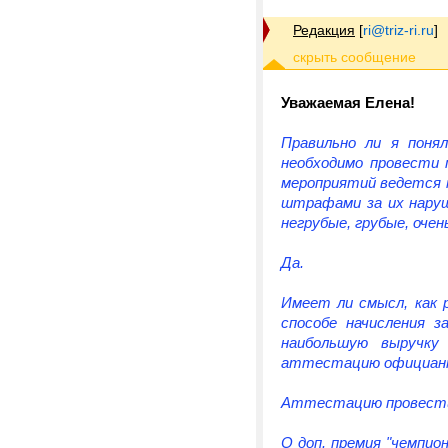
Редакция
[
ri@triz-ri.ru
]
Уважаемая Елена!
Правильно ли я понял
необходимо провести 
мероприятий ведется 
штрафами за их наруш
негрубые, грубые, очен
Да.
Имеет ли смысл, как 
способе начисления 
наибольшую выручку
аттестацию официанто
Аттестацию провести
О доп. премия "чемпио