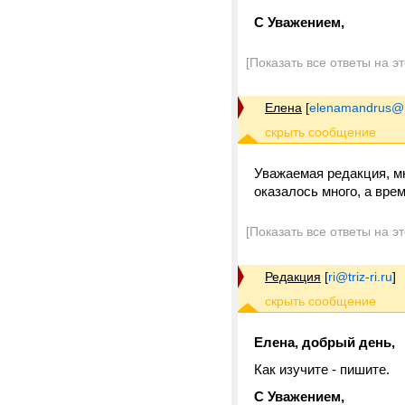
С Уважением,
[Показать все ответы на э
Елена
[
elenamandrus@m
Уважаемая редакция, м
оказалось много, а вре
[Показать все ответы на э
Редакция
[
ri@triz-ri.ru
]
Елена, добрый день,
Как изучите - пишите.
С Уважением,