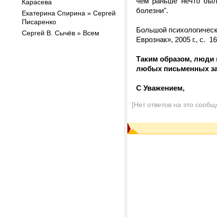
чем раньше нечто был
Карасева
болезни".
Екатерина Спирина » Сергей
Писаренко
Большой психологически
Сергей В. Сычёв » Всем
Еврознак», 2005 г., с. 16
Таким образом, люди
любых письменных зад
С Уважением,
[Нет ответов на это сообщ