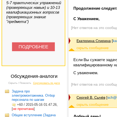
5-7 практических упражнений
(проверяющих навык) и 10-13
Продолжение следует
квалификационных вопросов
(проверяющих знание
С Уважением,
"предмета")
[Нет ответов на это сообщ
Екатерина Спирина
[
ka
ПОДРОБНЕЕ
Если Вы сужаете задачу
квалифицированному нар
С уважением.
Обсуждения-аналоги
Скрыть / Показать
Сортировать по дате
[Нет ответов на это сообщ
Задача про
электромонтажника. Отбор
Сергей В. Сычёв
[
sch@tr
персонала по шагам
+60
/
2015-05-16 01:47:26,
[
не прочитана
]
Общее вступление (Задача
Добрый день!