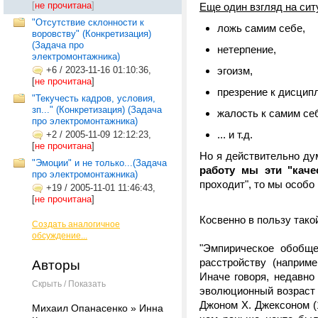
[
не прочитана
]
Еще один взгляд на си
"Отсутствие склонности к
ложь самим себе,
воровству" (Конкретизация)
(Задача про
нетерпение,
электромонтажника)
+6
/
2023-11-16 01:10:36,
эгоизм,
[
не прочитана
]
презрение к дисцип
"Текучесть кадров, условия,
зп..." (Конкретизация) (Задача
жалость к самим се
про электромонтажника)
... и т.д.
+2
/
2005-11-09 12:12:23,
[
не прочитана
]
Но я действительно ду
"Эмоции" и не только...(Задача
работу мы эти "каче
про электромонтажника)
проходит", то мы особо 
+19
/
2005-11-01 11:46:43,
[
не прочитана
]
Косвенно в пользу тако
Создать аналогичное
обсуждение...
"Эмпирическое обобще
расстройству (наприм
Авторы
Иначе говоря, недавн
Скрыть / Показать
эволюционный возраст 
Джоном X. Джексоном (
Михаил Опанасенко » Инна