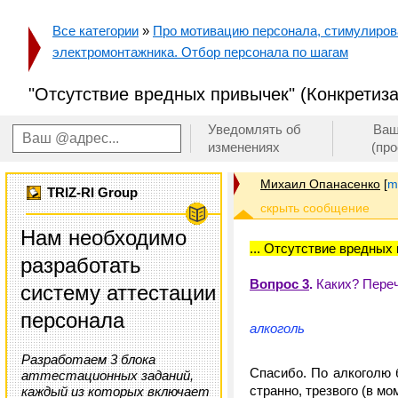
Все категории
»
Про мотивацию персонала, стимулирован
электромонтажника. Отбор персонала по шагам
"Отсутствие вредных привычек" (Конкретиз
Уведомлять об
Ваш
изменениях
(пр
Михаил Опанасенко
[
m
TRIZ-RI Group
Нам необходимо
... Отсутствие вредных
разработать
Вопрос 3
.
Каких? Переч
систему аттестации
персонала
алкоголь
Разработаем 3 блока
Спасибо. По алкоголю б
аттестационных заданий,
странно, трезвого (в мо
каждый из которых включает