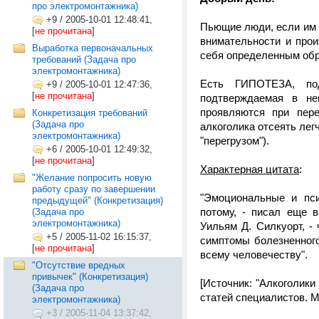
про электромонтажника)
+9
/
2005-10-01 12:48:41,
Пьющие люди, если им 
[
не прочитана
]
внимательности и прои
Выработка первоначальных
себя определенным обр
требований (Задача про
электромонтажника)
Есть ГИПОТЕЗА, по
+9
/
2005-10-01 12:47:36,
[
не прочитана
]
подтверждаемая в не
проявляются при пере
Конкретизация требований
(Задача про
алкоголика отсеять легч
электромонтажника)
"перегрузом").
+6
/
2005-10-01 12:49:32,
[
не прочитана
]
Характерная цитата
:
"Желание попросить новую
работу сразу по завершении
"Эмоциональные и пси
предыдущей" (Конкретизация)
потому, - писал еще 
(Задача про
электромонтажника)
Уильям Д. Силкуорт, - 
+5
/
2005-11-02 16:15:37,
симптомы болезненного
[
не прочитана
]
всему человечеству".
"Отсутствие вредных
привычек" (Конкретизация)
[Источник: "Алкоголик
(Задача про
статей специалистов. М
электромонтажника)
+3
/
2005-11-04 13:37:42,