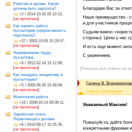
Работаю в архиве. Какой
Благодарю Вас за ответ
должна быть зарплата?
+2
/
2014-10-25 00:10:15,
Наше преимущество - ск
[
не прочитана
]
и для участников проце
Как оценить работу
бухгалтерии (эффективность
Судьям важно: скорость
персонала)?
стороны). Цены у нас с
+37
/
2002-10-05 15:28:57,
[
не прочитана
]
И есть еще момент анга
Нормирование труда
С уважением,
бухгалтера
+6
/
2012-02-24 15:12:08,
[
не прочитана
]
[Показать все ответы на э
Как поощрять инициативу в
бухгалтерии?
Галина В. Владимиров
+5
/
2005-06-30 15:49:08,
[
не прочитана
]
Монотонная работа
+16
/
2008-03-14 09:08:11,
Уважаемый Максим!
[
не прочитана
]
Заработная плата
Управляющего делами
Пожалуйста, дайте бол
+6
/
2010-08-17 10:25:36,
конкретными фразами и 
[
не прочитана
]