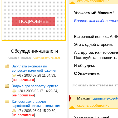
Уважаемый Максим!
Вопрос: как выделитьс
ПОДРОБНЕЕ
Встречный вопрос: А 
Это с одной стороны.
Обсуждения-аналоги
А с другой, на что об
Пожалуйста, напишите.
Скрыть / Показать
Сортировать по дате
И обсудим.
Зарплата эксперта по
вопросам налогообложения
С Уважением,
+6
/
2003-07-29 11:04:33,
[
не прочитана
]
[Показать все ответы на э
Задача про зарплату юриста
+20
/
2005-02-17 14:29:54,
[
не прочитана
]
Максим
[
gamma-expert
Как составить расчет
заработной платы архивистам
+7
/
2003-08-04 15:20:30,
[
не прочитана
]
Уважаемая Галина!