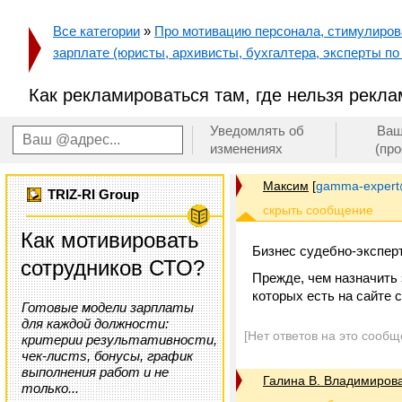
Все категории
»
Про мотивацию персонала, стимулирован
зарплате (юристы, архивисты, бухгалтера, эксперты по 
Как рекламироваться там, где нельзя рекл
Уведомлять об
Ваш
изменениях
(пр
Максим
[
gamma-expert
TRIZ-RI Group
Как мотивировать
Бизнес судебно-эксперт
сотрудников СТО?
Прежде, чем назначить 
которых есть на сайте 
Готовые модели зарплаты
для каждой должности:
[Нет ответов на это сообщ
критерии результативности,
чек-листs, бонусы, график
выполнения работ и не
Галина В. Владимиров
только...