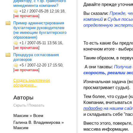
директору, с т.зр. грамотного
Давайте прежде уточни
менеджмента компании?
+12
/
2007-05-28 12:16:18,
Вы сказали:
Прежде, че
[
не прочитана
]
компаний
и
Судья посыл
Пример администрирования
определенную эксперти
бухгалтерии руководителем
(не имеющим бухгалтерского
образования)
То есть какие бы предл
+1
/
2007-05-11 13:56:16,
[
не прочитана
]
конечном итоге - выбир
Процедура согласования
Таким образом, в перв
договоров
+5
/
2007-12-20 17:15:50,
А они таковы:
Получив
[
не прочитана
]
скорость, регалии эк
Создать аналогичное
Изначальная задача (в
обсуждение...
просматривает судья).
Тем более, что судье (
Авторы
Компании, вчитываться
Скрыть / Показать
подробно
на нашем сай
и складывать себе "пас
Максим » Всем
Галина В. Владимирова »
Вместо этого, поверьте
Максим
массива информации.