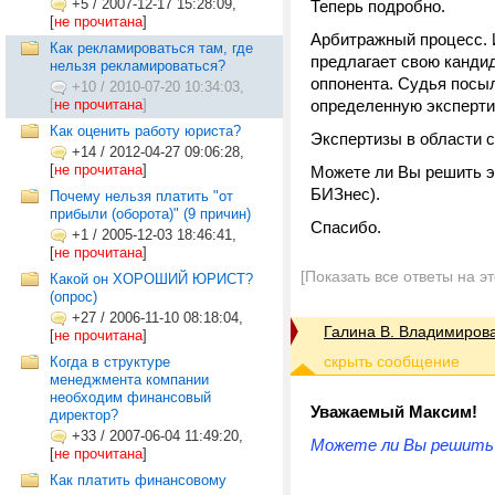
+5
/
2007-12-17 15:28:09,
Теперь подробно.
[
не прочитана
]
Арбитражный процесс. И
Как рекламироваться там, где
предлагает свою кандид
нельзя рекламироваться?
оппонента. Судья посыл
+10
/
2010-07-20 10:34:03,
[
не прочитана
]
определенную эксперти
Как оценить работу юриста?
Экспертизы в области с
+14
/
2012-04-27 09:06:28,
[
не прочитана
]
Можете ли Вы решить э
БИЗнес).
Почему нельзя платить "от
прибыли (оборота)" (9 причин)
Спасибо.
+1
/
2005-12-03 18:46:41,
[
не прочитана
]
[Показать все ответы на э
Какой он ХОРОШИЙ ЮРИСТ?
(опрос)
+27
/
2006-11-10 08:18:04,
Галина В. Владимиров
[
не прочитана
]
Когда в структуре
менеджмента компании
необходим финансовый
Уважаемый Максим!
директор?
+33
/
2007-06-04 11:49:20,
Можете ли Вы решить 
[
не прочитана
]
Как платить финансовому