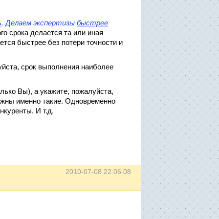
ь
. Делаем экспертизы
быстрее
го срока делается та или иная
ается быстрее без потери точности и
уйста, срок выполнения наиболее
олько Вы), а укажите, пожалуйста,
ажны именно такие. Одновременно
куренты. И т.д.
2010-07-08 22:06:08