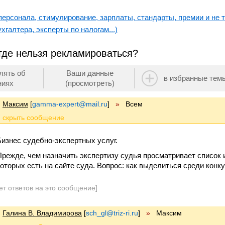
ерсонала, стимулирование, зарплаты, стандарты, премии и не т
хгалтера, эксперты по налогам...)
где нельзя рекламироваться?
лять об
Ваши данные
в избранные тем
ниях
(просмотреть)
Максим
[
gamma-expert@mail.ru
]
»
Всем
Бизнес судебно-экспертных услуг.
Прежде, чем назначить экспертизу судья просматривает список 
которых есть на сайте суда. Вопрос: как выделиться среди конк
ет ответов на это сообщение]
Галина В. Владимирова
[
sch_gl@triz-ri.ru
]
»
Максим