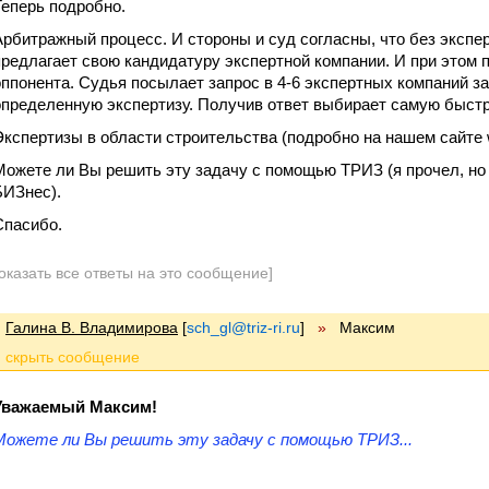
Теперь подробно.
Арбитражный процесс. И стороны и суд согласны, что без экспе
предлагает свою кандидатуру экспертной компании. И при этом 
оппонента. Судья посылает запрос в 4-6 экспертных компаний за
определенную экспертизу. Получив ответ выбирает самую быстр
Экспертизы в области строительства (подробно на нашем сайте 
Можете ли Вы решить эту задачу с помощью ТРИЗ (я прочел, но
БИЗнес).
Спасибо.
оказать все ответы на это сообщение]
Галина В. Владимирова
[
sch_gl@triz-ri.ru
]
»
Максим
Уважаемый Максим!
Можете ли Вы решить эту задачу с помощью ТРИЗ...