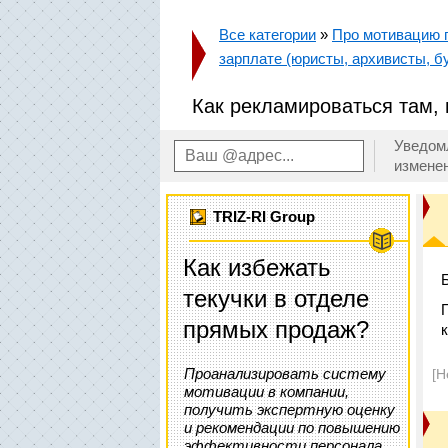
Все категории
»
Про мотивацию п
зарплате (юристы, архивисты, бу
Как рекламироваться там, 
Уведом
измене
TRIZ-RI Group
Как избежать
текучки в отделе
прямых продаж?
Проанализировать систему
[Н
мотивации в компании,
получить экспертную оценку
и рекомендации по повышению
эффективности персонала