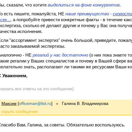
Вы, сказали, что хотите
выделиться на фоне конкурентов
.
То есть пишите, пожалуйста, НЕ
наше преимущество -
скорост
сех...,
а попробуйте привести конкретные факты - в течение како
экспертиза, сколько её делают другие и почему у Вас она получ
качества исполнения.
Если "ассортимент экспертиз" очень большой, приведите, пожал
часто заказываемой экспертизы.
Аналогично - НЕ
регалий у нас достаточно
(о них пока знаете т
какие регалии у Ваших специалистов и почему в Вашей сфере в
желательно знать, располагают ли такими же ресурсами Ваши кон
С Уважением,
оказать все ответы на это сообщение]
Максим
[
officeman@list.ru
]
»
Галина В. Владимирова
Спасибо Вам, Галина, за советы. Обязательно воспользуюсь.