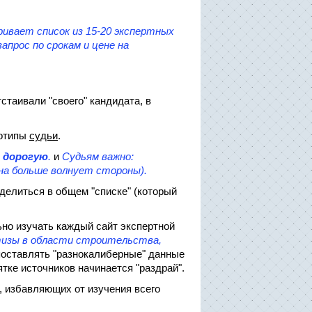
ривает список из 15-20 экспертных
апрос по срокам и цене на
стаивали "своего" кандидата, в
еотипы
судьи
.
 дорогую
.
и
Судьям важно:
на больше волнует стороны).
ыделиться в общем "списке" (который
льно изучать каждый сайт экспертной
изы в области строительства,
опоставлять "разнокалиберные" данные
ятке источников начинается "раздрай".
, избавляющих от изучения всего