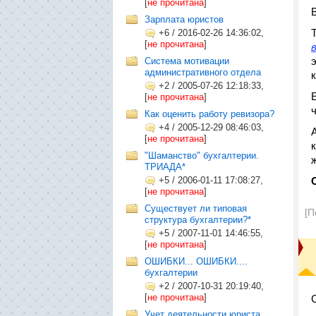
[
не прочитана
]
Зарплата юристов
+6
/
2016-02-26 14:36:02,
[
не прочитана
]
в
Система мотивации
административного отдела
+2
/
2005-07-26 12:18:33,
[
не прочитана
]
Как оценить работу ревизора?
+4
/
2005-12-29 08:46:03,
[
не прочитана
]
"Шаманство" бухгалтерии.
ТРИАДА*
+5
/
2006-01-11 17:08:27,
[
не прочитана
]
Существует ли типовая
[П
структура бухгалтерии?*
+5
/
2007-11-01 14:46:55,
[
не прочитана
]
ОШИБКИ... ОШИБКИ....
бухгалтерии
+2
/
2007-10-31 20:19:40,
[
не прочитана
]
Учет деятельности юриста