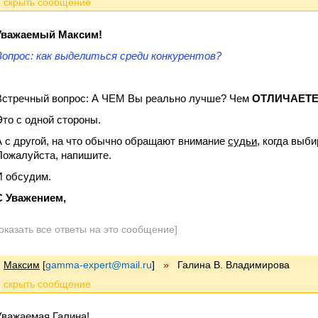
Уважаемый Максим!
Вопрос: как выделиться среди конкурентов?
Встречный вопрос: А ЧЕМ Вы реально лучше? Чем
ОТЛИЧАЕТ
Это с одной стороны.
А с другой, на что обычно обращают внимание
судьи
, когда выб
Пожалуйста, напишите.
И обсудим.
С Уважением,
оказать все ответы на это сообщение]
Максим
[
gamma-expert@mail.ru
]
»
Галина В. Владимирова
Уважаемая Галина!