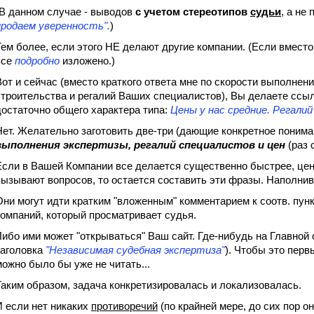
(В данном случае - выводов
с учетом стереотипов
судьи
, а не
продаем уверенность".
)
Тем более, если этого НЕ делают другие компании. (Если вместо
все
подробно
изложено.)
Вот и сейчас (вместо краткого ответа мне по скорости выполнен
строительства и регалий Ваших специалистов), Вы делаете ссылку
достаточно общего характера типа:
Цены у нас средние. Регали
Нет. Желательно заготовить две-три (дающие конкретное поним
выполнения экспертизы, регалий специалистов и цен
(раз 
Если в Вашей Компании все делается существенно быстрее, цен
вызывают вопросов, то остается составить эти фразы. Наполнив
Они могут идти кратким "вложенным" комментарием к соотв. пун
компаний, который просматривает судья.
Либо ими может "открываться" Ваш сайт. Где-нибудь на Главной 
заголовка
"Независимая судебная экспертиза"
). Чтобы это пер
можно было бы уже не читать...
Таким образом, задача конкретизировалась и локализовалась.
И если нет никаких
противоречий
(по крайней мере, до сих пор о