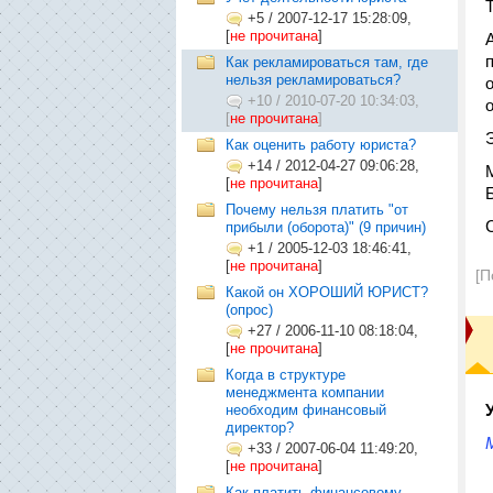
+5
/
2007-12-17 15:28:09,
[
не прочитана
]
Как рекламироваться там, где
нельзя рекламироваться?
+10
/
2010-07-20 10:34:03,
[
не прочитана
]
Как оценить работу юриста?
+14
/
2012-04-27 09:06:28,
[
не прочитана
]
Почему нельзя платить "от
прибыли (оборота)" (9 причин)
+1
/
2005-12-03 18:46:41,
[
не прочитана
]
[П
Какой он ХОРОШИЙ ЮРИСТ?
(опрос)
+27
/
2006-11-10 08:18:04,
[
не прочитана
]
Когда в структуре
менеджмента компании
необходим финансовый
директор?
+33
/
2007-06-04 11:49:20,
[
не прочитана
]
Как платить финансовому