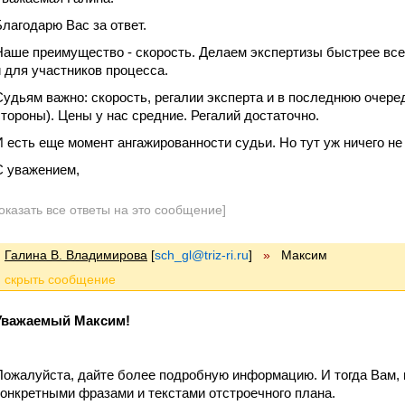
Благодарю Вас за ответ.
Наше преимущество - скорость. Делаем экспертизы быстрее всех
и для участников процесса.
Судьям важно: скорость, регалии эксперта и в последнюю очере
стороны). Цены у нас средние. Регалий достаточно.
И есть еще момент ангажированности судьи. Но тут уж ничего не 
С уважением,
оказать все ответы на это сообщение]
Галина В. Владимирова
[
sch_gl@triz-ri.ru
]
»
Максим
Уважаемый Максим!
Пожалуйста, дайте более подробную информацию. И тогда Вам, 
конкретными фразами и текстами отстроечного плана.