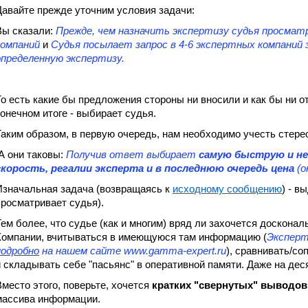
Давайте прежде уточним условия задачи:
Вы сказали:
Прежде, чем назначить экспертизу судья просмат
компаний
и
Судья посылает запрос в 4-6 экспертных компаний з
определенную экспертизу.
То есть какие бы предложения стороны ни вносили и как бы ни от
конечном итоге - выбирает судья.
Таким образом, в первую очередь, нам необходимо учесть стер
А они таковы:
Получив ответ выбирает
самую быструю и не
скорость, регалии эксперта и в последнюю очередь цена
(о
Изначальная задача (возвращаясь к
исходному сообщению
) - в
просматривает судья).
Тем более, что судье (как и многим) вряд ли захочется доскона
Компании, вчитываться в имеющуюся там информацию (
Эксперт
подробно
на нашем сайте www.gamma-expert.ru
), сравнивать/с
и складывать себе "пасьянс" в оперативной памяти. Даже на дес
Вместо этого, поверьте, хочется
кратких "свернутых" выводов
массива информации.