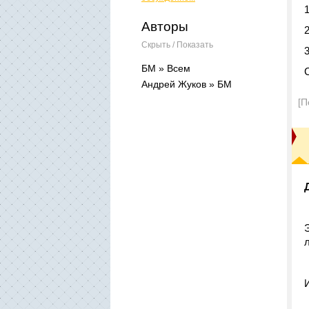
Авторы
Скрыть / Показать
БМ » Всем
Андрей Жуков » БМ
[П
л