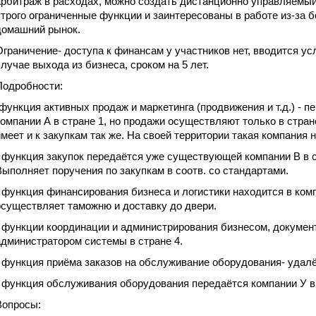
арбитраж в расходах, можно создать дистанционно управляемый
строго ограниченные функции и заинтересованы в работе из-за 
домашний рынок.
Ограничение- доступа к финансам у участников нет, вводится ус
случае выхода из бизнеса, сроком на 5 лет.
Подробности:
-функция активных продаж и маркетинга (продвижения и т.д.) -
компании А в стране 1, но продажи осуществляют только в стране
имеет и к закупкам так же. На своей территории такая компания 
- функция закупок передаётся уже существующей компании В в ст
Выполняет поручения по закупкам в соотв. со стандартами.
- функция финансирования бизнеса и логистики находится в комп
осуществляет таможню и доставку до двери.
- функции координации и администрирования бизнесом, докуме
администратором системы в стране 4.
- функция приёма заказов на обслуживание оборудования- удал
- функция обслуживания оборудования передаётся компании У в 
Вопросы: