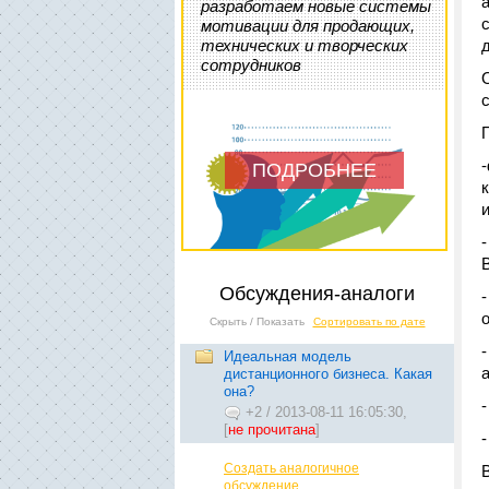
разработаем новые системы
мотивации для продающих,
технических и творческих
сотрудников
ПОДРОБНЕЕ
Обсуждения-аналоги
Скрыть / Показать
Сортировать по дате
Идеальная модель
дистанционного бизнеса. Какая
она?
+2
/
2013-08-11 16:05:30,
[
не прочитана
]
Создать аналогичное
обсуждение...