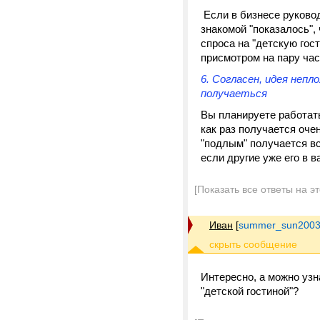
Если в бизнесе руковод
знакомой "показалось",
спроса на "детскую гос
присмотром на пару час
6. Согласен, идея непл
получаеться
Вы планируете работат
как раз получается оче
"подлым" получается вс
если другие уже его в в
[Показать все ответы на э
Иван
[
summer_sun2003
Интересно, а можно узн
"детской гостиной"?