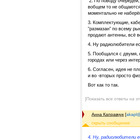
2. По поводу очередей,
вобщем то не общаются.
моментально не наберёш
3. Комплектующие, кабе
"размазан" по всему ры
продают антенны, всё ве
4. Ну радиолюбители ест
5. Пообщался с двумя, 
городах или через инте
6. Согласен, идея не п
и во -вторых просто фи
Вот как то так.
[Показать все ответы на э
Анна Каправчук
[
akapl@
4. Ну, радиолюбители е