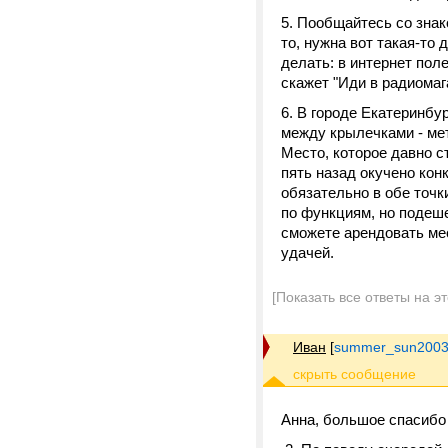
5. Пообщайтесь со знак
то, нужна вот такая-то
делать: в интернет поле
скажет "Иди в радиомаг
6. В городе Екатеринбур
между крылечками - мет
Место, которое давно с
пять назад окучено конк
обязательно в обе точк
по функциям, но подеше
сможете арендовать ме
удачей.
[Показать все ответы на э
Иван
[
summer_sun2003
Анна, большое спасибо