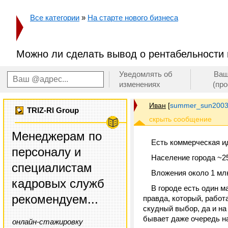
Все категории
»
На старте нового бизнеса
Можно ли сделать вывод о рентабельности 
Уведомлять об
Ваш
изменениях
(пр
Иван
[
summer_sun2003
TRIZ-RI Group
Менеджерам по
Есть коммерческая ид
персоналу и
Население города ~25
специалистам
Вложения около 1 млн
кадровых служб
В городе есть один ма
рекомендуем...
правда, который, работа
скудный выбор, да и на
бывает даже очередь н
онлайн-стажировку