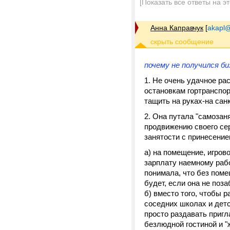
[Показать все ответы на э
Анна Каправчук
[
akapl@
почему не получился би
1. Не очень удачное ра
остановкам гортранспорт
тащить на руках-на сан
2. Она путала "самозан
продвижению своего се
занятости с принесение
а) на помещение, игров
зарплату наемному рабо
понимала, что без помещ
будет, если она не поз
б) вместо того, чтобы 
соседних школах и детс
просто раздавать пригл
безлюдной гостиной и "