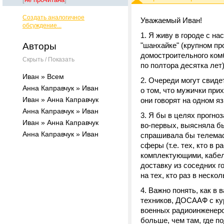
Создать аналогичное
Уважаемый Иван!
обсуждение...
1. Я живу в городе с на
Авторы
"шанхайке" (крупном п
домостроительного комб
Скрыть / Показать
по полтора десятка лет)
Иван » Всем
2. Очереди могут свиде
Анна Каправчук » Иван
о том, что мужички прих
Иван » Анна Каправчук
они говорят на одном яз
Анна Каправчук » Иван
3. Я бы в целях прогно
Иван » Анна Каправчук
во-первых, выясняла бы
Анна Каправчук » Иван
спрашивала бы телемас
сферы (т.е. тех, кто в 
комплектующими, кабеля
доставку из соседних г
на тех, кто раз в неско
4. Важно понять, как в
техников, ДОСААФ с ку
военных радиоинженеров
больше, чем там, где 