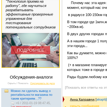
"Технология приема на
Почему нас эта идея за
работу", где научиться
момент, который нас оч
разрабатывать
эффективные проверочные
в радиусе 100-150км го
упражнения для
В том городе где 1млн.
тестирования
~200кв.м).
потенциальных сотрудников
В двух других городах 
А в нашем городе 1 пол
эти города...
ПОДРОБНЕЕ
Как вы думаете, можно 
100%?
(+ в магазине планиру
которых тоже в городе 
Обсуждения-аналоги
Рады будем любому ком
Скрыть / Показать
Сортировать по дате
[Показать все ответы на э
Можно ли сделать вывод о
рентабельности магазина по
таким критериям...??
Анна Каправчук
[
akapl@
+6
/
2011-01-19 08:47:45,
[
не прочитана
]