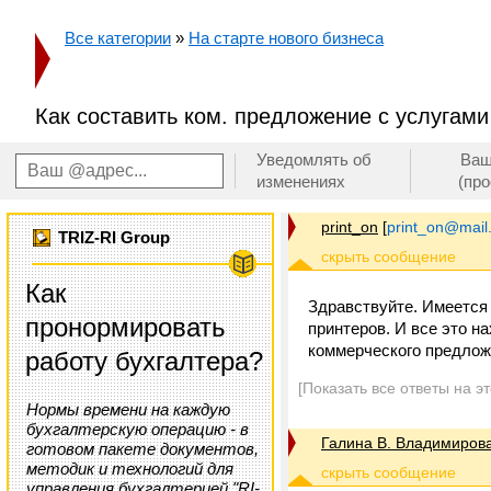
Все категории
»
На старте нового бизнеса
Как составить ком. предложение с услугам
Уведомлять об
Ваш
изменениях
(пр
print_on
[
print_on@mail
TRIZ-RI Group
Как
Здравствуйте. Имеется 
пронормировать
принтеров. И все это н
коммерческого предложе
работу бухгалтера?
[Показать все ответы на э
Нормы времени на каждую
бухгалтерскую операцию - в
Галина В. Владимиров
готовом пакете документов,
методик и технологий для
управления бухгалтерией "RI-