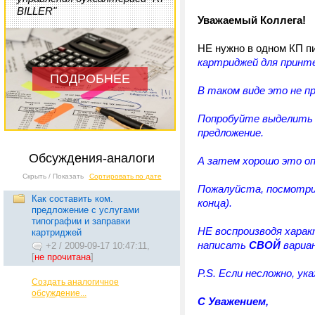
BILLER"
Уважаемый Коллега!
НЕ нужно в одном КП п
картриджей для принт
ПОДРОБНЕЕ
В таком виде это не п
Попробуйте выделит
предложение.
Обсуждения-аналоги
А затем хорошо это о
Скрыть / Показать
Сортировать по дате
Пожалуйста, посмот
Как составить ком.
конца).
предложение с услугами
типографии и заправки
НЕ воспроизводя харак
картриджей
написать
СВОЙ
вариа
+2
/
2009-09-17 10:47:11,
[
не прочитана
]
P.S. Если несложно, у
Создать аналогичное
обсуждение...
С Уважением,