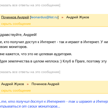
оказать все ответы на это сообщение]
Починков Андрей
[
leonardus@list.ru
]
»
Андрей Жуков
Здравствуйте, Андрей!
те, кто получил доступ к Интернет - так и играют в Интернет. У 
своих мониторов.
мне кажется, что это не целевая аудитория.
Идея землячества в целом неплоха :) Клуб в Праге, поэтому эт
оказать все ответы на это сообщение]
Андрей Жуков
»
Починков Андрей
...те, кто получил доступ к Интернет - так и играют в Инте
отрываться от своих мониторов...