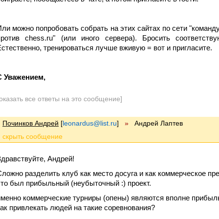
Или можно попробовать собрать на этих сайтах по сети "команду 
против chess.ru" (или иного сервера). Бросить соответств
Естественно, тренироваться лучше вживую = вот и пригласите.
С Уважением,
оказать все ответы на это сообщение]
Починков Андрей
[
leonardus@list.ru
]
»
Андрей Лаптев
Здравствуйте, Андрей!
Сложно разделить клуб как место досуга и как коммерческое пре
это был прибыльный (неубыточный :) проект.
именно коммерческие турниры (опены) являются вполне прибыль
как привлекать людей на такие соревнования?