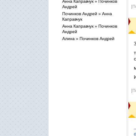
Анна Каправчук » Починков
[П
Андрей
Починков Андрей » Анна
Каправчук
Анна Каправчук » Починков
Андрей
Алина » Починков Андрей
[П