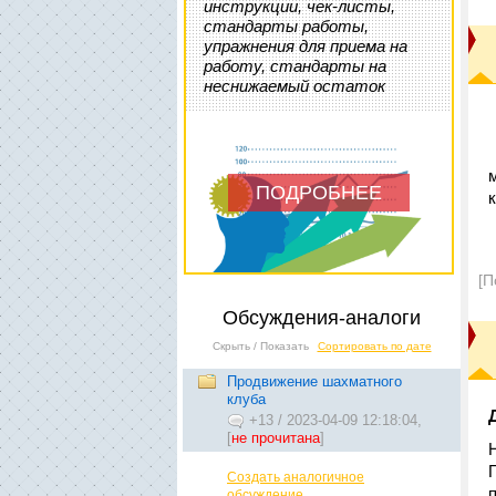
инструкции, чек-листы,
стандарты работы,
упражнения для приема на
работу, стандарты на
неснижаемый остаток
ПОДРОБНЕЕ
[П
Обсуждения-аналоги
Скрыть / Показать
Сортировать по дате
Продвижение шахматного
клуба
+13
/
2023-04-09 12:18:04,
[
не прочитана
]
Создать аналогичное
обсуждение...