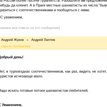
В России более тысячи турагентств. Разошлите им предложения
нибудь да клюнет. А в Праге местные шахматисты из числа "быв
сразиться с соотечественниками и пообщаться с ними.
С уважением,
оказать все ответы на это сообщение]
Андрей Жуков
»
Андрей Лаптев
Добрый день!
Нет, в турпоездках соотечественников, как раз, видеть не хот
туристов исчезающе мало.
Надо искать готовые потоки шахматистов-любителей.
С Уважением,