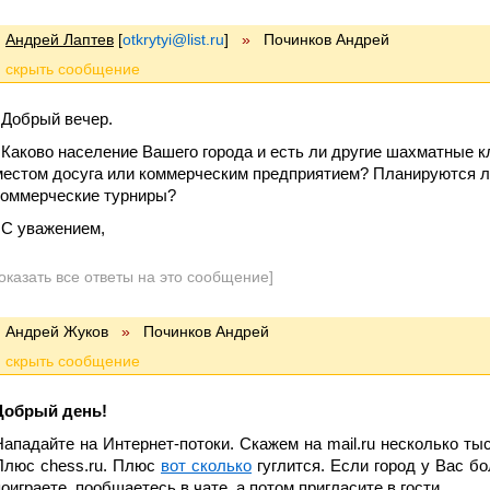
Андрей Лаптев
[
otkrytyi@list.ru
]
»
Починков Андрей
Добрый вечер.
Каково население Вашего города и есть ли другие шахматные к
местом досуга или коммерческим предприятием? Планируются л
коммерческие турниры?
С уважением,
оказать все ответы на это сообщение]
Андрей Жуков
»
Починков Андрей
Добрый день!
Нападайте на Интернет-потоки. Скажем на mail.ru несколько ты
Плюс chess.ru. Плюс
вот сколько
гуглится. Если город у Вас б
поиграете, пообщаетесь в чате, а потом пригласите в гости.