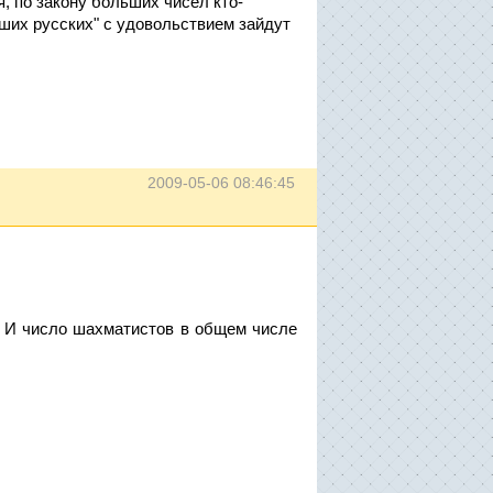
, по закону больших чисел кто-
ших русских" с удовольствием зайдут
2009-05-06 08:46:45
ят. И число шахматистов в общем числе