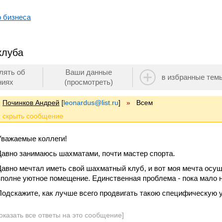
о бизнеса
клуба
лять об
Ваши данные
в избранные тем
ниях
(просмотреть)
Починков Андрей
[
leonardus@list.ru
]
»
Всем
Уважаемые коллеги!
Давно занимаюсь шахматами, почти мастер спорта.
Давно мечтал иметь свой шахматный клуб, и вот моя мечта осу
вполне уютное помещение. Единственная проблема - пока мало 
Подскажите, как лучше всего продвигать такою специфическую у
оказать все ответы на это сообщение]