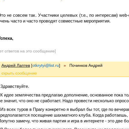
Это не совсем так. Участники целевых (т.е., по интересам) w
очень часто и часто проводят совместные мероприятия.
Успеха,
ет ответов на это сообщение]
Андрей Лаптев
[
otkrytyi@list.ru
]
»
Починков Андрей
Здравствуйте.
К идее землячества предлагаю дополнение, основанное пока то
не значит, что оно не сработает. Надо провести несколько опросо
Из всех туров в Прагу конкретно я выбрал бы тот, где по вечер
предполагается посещение шахматного клуба. Когда работаешь, н
Попутно замечу, что живая партия и игра в интернете - это две 