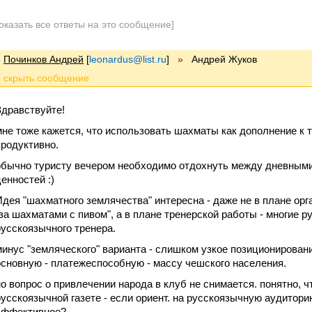
оказать все ответы на это сообщение]
Починков Андрей
[
leonardus@list.ru
]
»
Андрей Жуков
Здравствуйте!
мне тоже кажется, что использовать шахматы как дополнение к 
продуктивно.
обычно туристу вечером необходимо отдохнуть между дневными
ценностей :)
Идея "шахматного землячества" интересна - даже не в плане орг
"за шахматами с пивом", а в плане тренерской работы - многие
русскоязычного тренера.
минус "земляческого" варианта - слишком узкое позиционирован
основную - платежеспособную - массу чешского населения.
но вопрос о привлечении народа в клуб не снимается. понятно, 
русскоязычной газете - если ориент. на русскоязычную аудитори
эффективное?