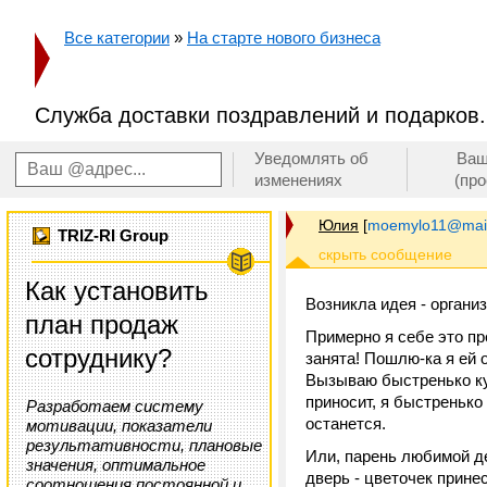
Все категории
»
На старте нового бизнеса
Служба доставки поздравлений и подарков.
Уведомлять об
Ваш
изменениях
(пр
Юлия
[
moemylo11@mail
TRIZ-RI Group
Как установить
Возникла идея - органи
план продаж
Примерно я себе это пр
сотруднику?
занята! Пошлю-ка я ей 
Вызываю быстренько ку
приносит, я быстренько
Разработаем систему
останется.
мотивации, показатели
результативности, плановые
Или, парень любимой де
значения, оптимальное
дверь - цветочек прине
соотношения постоянной и