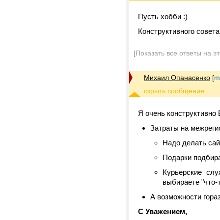
Пусть хобби :)
Конструктивного совета
[Показать все ответы на э
Михаил Опанасенко
[
m
Я очень конструктивно 
Затраты на межрегио
Надо делать сайт
Подарки подбира
Курьерские слу
выбираете "что-
А возможности гораз
С Уважением,