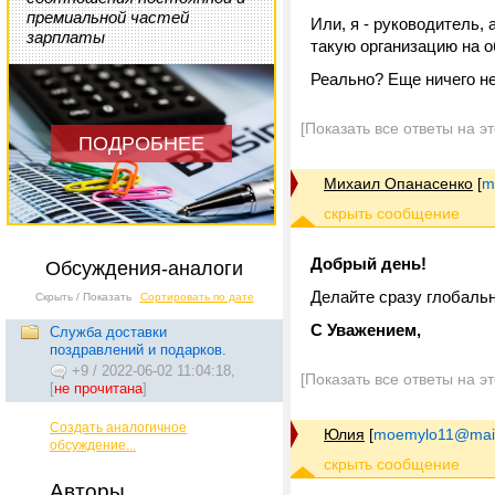
премиальной частей
Или, я - руководитель, 
зарплаты
такую организацию на о
Реально? Еще ничего не 
[Показать все ответы на э
ПОДРОБНЕЕ
Михаил Опанасенко
[
m
Добрый день!
Обсуждения-аналоги
Делайте сразу глобальн
Скрыть / Показать
Сортировать по дате
С Уважением,
Служба доставки
поздравлений и подарков.
+9
/
2022-06-02 11:04:18,
[Показать все ответы на э
[
не прочитана
]
Создать аналогичное
Юлия
[
moemylo11@mail
обсуждение...
Авторы