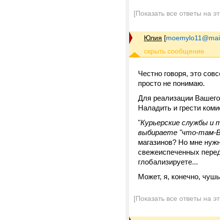
[Показать все ответы на э
Юлия
[
moemylo11@mail
Честно говоря, это совс
просто не понимаю.
Для реализации Вашего
Наладить и грести коми
"
Курьерские службы и 
выбираете "что-там-В
магазинов? Но мне нужн
свежеиспеченных переда
глобализируете...
Может, я, конечно, чушь
[Показать все ответы на э