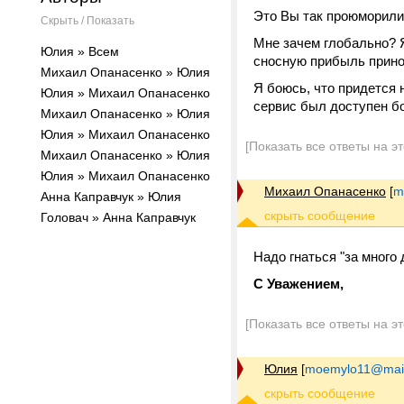
Это Вы так проюморил
Скрыть / Показать
Мне зачем глобально? Я
Юлия » Всем
сносную прибыль прино
Михаил Опанасенко » Юлия
Я боюсь, что придется 
Юлия » Михаил Опанасенко
сервис был доступен б
Михаил Опанасенко » Юлия
Юлия » Михаил Опанасенко
[Показать все ответы на э
Михаил Опанасенко » Юлия
Юлия » Михаил Опанасенко
Михаил Опанасенко
[
m
Анна Каправчук » Юлия
Головач » Анна Каправчук
Надо гнаться "за много д
С Уважением,
[Показать все ответы на э
Юлия
[
moemylo11@mail