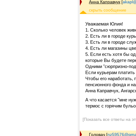
Анна Каправчук
[
akapl@
Уважаемая Юлия!
1. Сколько человек жив
2. Есть ли в городе ку
3. Есть ли в городе сл
4. Есть ли магазины цв
5. Если есть хотя бы од
которые Вы будете пер
Одними "сюрпризно-под
Если курьерам платить 
Чтобы его наработать, 
пенсионного фонда и на
Анна Каправчук, Ангарс
А что касается "мне ну
термос с горячим бульо
[Показать все ответы на э
Головач
[
nz59576@gma