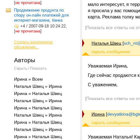
[
не прочитана
]
мало интересует, я тер
Продвижение продукта по
я просила у вас помощи
сбору он-лайн платежей для
карта. Реклама толку ма
интернет-магазина, банка
+4
/
2007-09-18 10:24:22,
[Показать все ответы на э
[
не прочитана
]
Создать аналогичное
Наталья Швец
[
sch_nt@t
обсуждение...
Авторы
Уважаемая Ирина,
Скрыть / Показать
Где сейчас продаются к
Ирина » Всем
С уважением,
Наталья Швец » Ирина
Ирина » Наталья Швец
[Показать все ответы на э
Наталья Швец » Ирина
Ирина » Наталья Швец
Ирина
[
devyatkina@bgt
Наталья Швец » Ирина
Ирина » Наталья Швец
Наталья Швец » Ирина
Ирина » Наталья Швец
Уважаемая Наталья! Кар