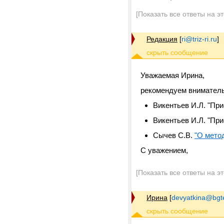
[Показать все ответы на э
Редакция
[
ri@triz-ri.ru
]
Уважаемая Ирина,
рекомендуем вниматель
Викентьев И.Л. "Пр
Викентьев И.Л. "Пр
Сычев С.В.
"О мето
С уважением,
[Показать все ответы на э
Ирина
[
devyatkina@bgt