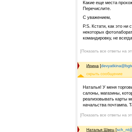
Какие еще места прохож
Перечислите.
С уважением,
P.S. Кстати, как это н
некоторых фотолаборато
командировку, не всегд
[Показать все ответы на э
Ирина
[
devyatkina@bgt
Наталья! У меня торгов
салоны, магазины, кото
реализовывать карты мн
начальства почтампа. Т
[Показать все ответы на э
Наталья Швец
[
sch_nt@t