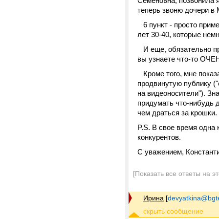
Семеновна, позвонила 
теперь звоню дочери в 
6 пункт - просто приме
лет 30-40, которые немн
И еще, обязательно пр
вы узнаете что-то ОЧЕН
Кроме того, мне показа
продвинутую публику (
на видеоносители"). Зн
придумать что-нибудь д
чем драться за крошки.
P.S. В свое время одна
конкурентов.
С уважением, Констант
[Показать все ответы на э
Ирина
[
devyatkina@bgt