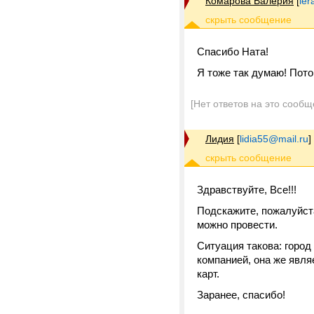
Комарова Валерия
[
le
Спасибо Ната!
Я тоже так думаю! Пото
[Нет ответов на это сообщ
Лидия
[
lidia55@mail.ru
]
Здравствуйте, Все!!!
Подскажите, пожалуйст
можно провести.
Ситуация такова: город
компанией, она же явл
карт.
Заранее, спасибо!