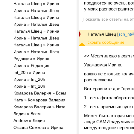
продаются не очень. во
Наталья Швец » Ирина
у моих распространител
Ирина » Наталья Швец
Наталья Швец » Ирина
[Показать все ответы на э
Ирина » Наталья Швец
Наталья Швец » Ирина
Наталья Швец
[
sch_nt@t
Ирина » Наталья Швец
Наталья Швец » Ирина
Ирина » Наталья Швец
>>
Мест много а вот п
Редакция » Ирина
Уважаемая Ирина,
Ирина » Редакция
Int_20h » Ирина
важно не столько колич
Ирина » Int_20h
расположены.
Ирина » Int_20h
Вот сравните две "прот
Комарова Валерия » Всем
1. сеть фотолаборатори
Ната » Комарова Валерия
2. сеть приемных пунк
Комарова Валерия » Ната
Лидия » Всем
Может быть вторая мен
Andrew » Лидия
люди САМИ задумываютс
Оксана Семкова » Ирина
междугородние перегов