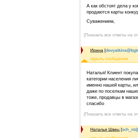
А как обстоят дела у к
продаются карты конкур
Суважением,
[Показать все ответы на э
Ирина
[
devyatkina@bgt
Наталья! Клиент покупа
категории населения ли
именно нашей карты, ил
даже по поселкам нашег
тоже, продавцы в магаз
спасибо
[Показать все ответы на э
Наталья Швец
[
sch_nt@t