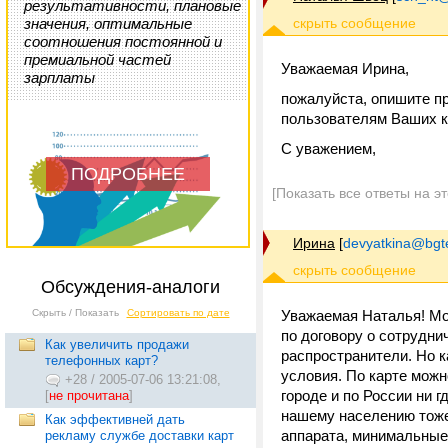
результативности, плановые
значения, оптимальные
соотношения постоянной и
премиальной частей
Уважаемая Ирина,
зарплаты
пожалуйста, опишите п
пользователям Ваших к
С уважением,
ПОДРОБНЕЕ
[Показать все ответы на э
Ирина
[
devyatkina@bgt
Обсуждения-аналоги
Скрыть / Показать
Сортировать по дате
Уважаемая Наталья! Мо
по договору о сотрудни
Как увеличить продажи
распространители. Но 
телефонных карт?
условия. По карте можно
+28
/
2005-07-06 13:21:08,
городе и по России ни 
[
не прочитана
]
нашему населению тоже
Как эффективней дать
аппарата, минимальны
рекламу службе доставки карт