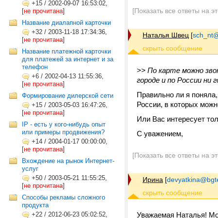
+15
/
2002-09-07 16:53:02,
[Показать все ответы на э
[
не прочитана
]
Название диалапной карточки
+32
/
2003-11-18 17:34:36,
Наталья Швец
[
sch_nt@t
[
не прочитана
]
Название платежной карточки
для платежей за интернет и за
телефон
>> По карте можно звон
+6
/
2002-04-13 11:55:36,
городе и по России ни 
[
не прочитана
]
Правильно ли я поняла,
Формирование дилерской сети
России, в которых можн
+15
/
2003-05-03 16:47:26,
[
не прочитана
]
Или Вас интересует то
IP - есть у кого-нибудь опыт
или примеры продвижения?
С уважением,
+14
/
2004-01-17 00:00:00,
[
не прочитана
]
[Показать все ответы на э
Вхождение на рынок Интернет-
услуг
+50
/
2003-05-21 11:55:25,
Ирина
[
devyatkina@bgt
[
не прочитана
]
Способы рекламы сложного
продукта
+22
/
2012-06-23 05:02:52,
Уважаемая Наталья! Моя