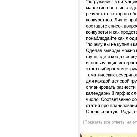
"погружения" в ситуац
маректингового исслед
результате которого о
конкуретнов. Лично про
составьте список вопро
конкуреты и как предст
понаблюдайте как люди
"почему вы не купили к
Сделав выводы можно п
групп, где и когда сос
использующие интернет 
этого выбираем инстру
тематических вечеринок
для каждой целевой груп
спланировать разнести
календарный гарфик сле
число. Соответвенно со
статья про планировани
Очень советую. Рада, е
[Показать все ответы на э