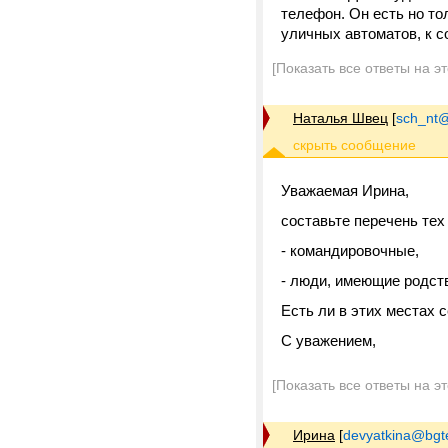
телефон. Он есть но то
уличных автоматов, к с
[Показать все ответы на э
Наталья Швец
[
sch_nt@t
Уважаемая Ирина,
составьте перечень тех
- командировочные,
- люди, имеющие родств
Есть ли в этих местах 
С уважением,
[Показать все ответы на э
Ирина
[
devyatkina@bgt