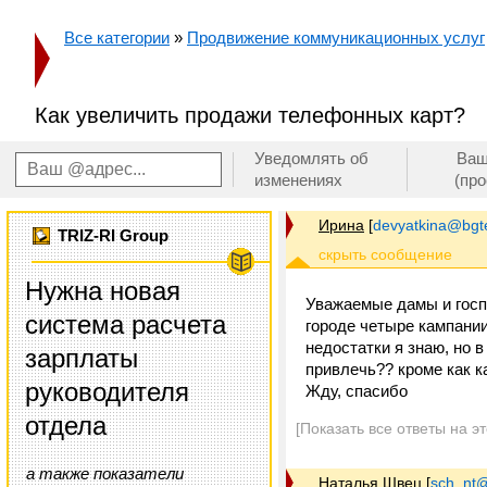
Все категории
»
Продвижение коммуникационных услуг
Как увеличить продажи телефонных карт?
Уведомлять об
Ваш
изменениях
(пр
Ирина
[
devyatkina@bgt
TRIZ-RI Group
Нужна новая
Уважаемые дамы и госп
система расчета
городе четыре кампани
недостатки я знаю, но 
зарплаты
привлечь?? кроме как 
руководителя
Жду, спасибо
отдела
[Показать все ответы на э
а также показатели
Наталья Швец
[
sch_nt@t