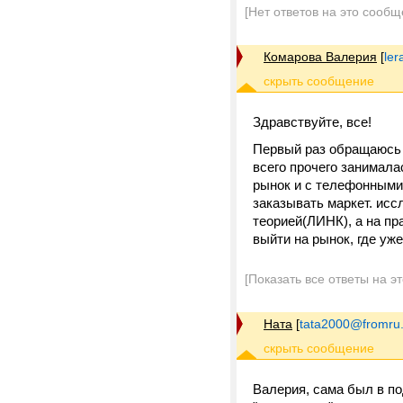
[Нет ответов на это сообщ
Комарова Валерия
[
le
Здравствуйте, все!
Первый раз обращаюсь 
всего прочего занимала
рынок и с телефонными
заказывать маркет. исс
теорией(ЛИНК), а на пр
выйти на рынок, где уже
[Показать все ответы на э
Ната
[
tata2000@fromru
Валерия, сама был в п