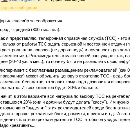
Дарья, спасибо за соображения.
ород - средний (800 тыс. чел).
Как я представляю, телефонная справочная служба (ТСС) - это
и нельзя от работы ТСС ждать серьезной и постоянной отдачи (пот
играет роль цена вопроса (не дорого ведь) и лояльность рекламо
разместиться). Рекламодатель в массе своей рассуждает так, на
ене (20-40 у.е. в мес.), то почему бы и не разместить свою инфу?
Эксперимент с бесплатным размещением рекламодателей (как 0
справочники) может обрушить ценовую стратегию ТСС - ведь бо
размещают бесплатно, то значит кому надо дозвонится и запроси
бесплатно. И такх клиентов будет 80% и больше.
Значит, в этом варианте вся нагрузка по выходу ТСС на рентабе
оставшихся 20% (они и должны будут делать "кассу"). Им нужно 
которые явно "выделят" этих рекламодателей среди бесплатнико
сделать проще: рекламные блоки, рамочки, шрифты и т.д. А вот 
выделить платного рекламодателя в ТСС, чтобы он увидел целе
Надо креативить...