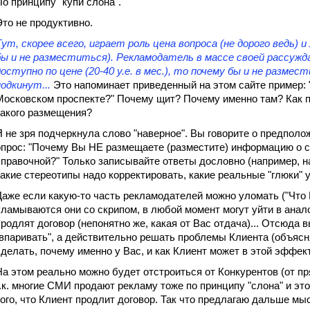
По принципу "купи слона".
Это не продуктивно.
Тут, скорее всего, играет роль цена вопроса (не дорого ведь) 
бы и не разместиться). Рекламодатель в массе своей рассуж
доступно по цене (20-40 у.е. в мес.), то почему бы и не разме
подкинут...
Это напоминает приведенный на этом сайте пример: 
Московском проспекте?" Почему щит? Почему именно там? Как 
такого размещения?
Я не зря подчеркнула слово "наверное". Вы говорите о предпол
опрос: "Почему Вы НЕ размещаете (разместите) информацию о 
справочной?" Только записывайте ответы дословно (например, на
какие стереотипы надо корректировать, какие реальные "глюки" 
Даже если какую-то часть рекламодателей можно уломать ("Что В
уламываются они со скрипом, в любой момент могут уйти в анало
продлят договор (непонятно же, какая от Вас отдача)... Отсюда 
"впаривать", а действительно решать проблемы Клиента (объясн
сделать, почему именно у Вас, и как Клиент может в этой эффе
На этом реально можно будет отстроиться от Конкурентов (от п
т.к. многие СМИ продают рекламу тоже по принципу "слона" и эт
того, что Клиент продлит договор. Так что предлагаю дальше мыс