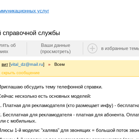
ммуникационных услуг
й справочной службы
лять об
Ваши данные
в избранные тем
ниях
(просмотреть)
вит
[
vital_dz@mail.ru
]
»
Всем
Приглашаю обсудить тему телефонной справки.
Сейчас несколько есть основных моделей:
1. Платная для рекламодателя (кто размещает инфу) - бесплатна
2. Бесплатная для рекламодателя - платная для абонента. Опла
или с мобильных.
Плюсы 1-й модели: "халява" для звонящих = большой поток звон