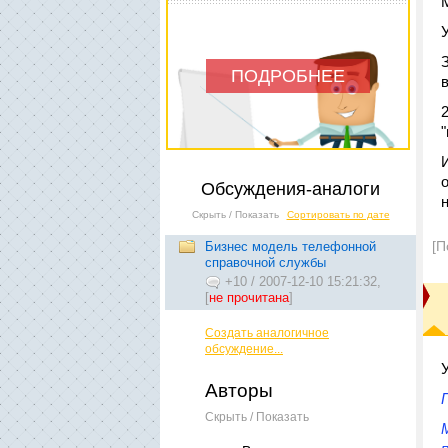
ПОДРОБНЕЕ
Обсуждения-аналоги
Скрыть / Показать
Сортировать по дате
[П
Бизнес модель телефонной
справочной службы
+10
/
2007-12-10 15:21:32,
[
не прочитана
]
Создать аналогичное
обсуждение...
Авторы
Скрыть / Показать