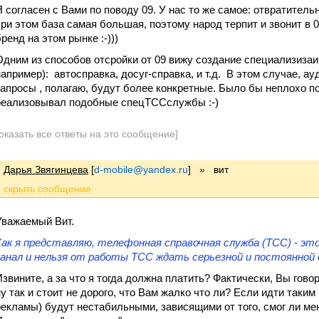
Я согласен с Вами по поводу 09. У нас то же самое: отвратитель
при этом база самая большая, поэтому народ терпит и звонит в 
ренд на этом рынке :-)))
Одним из способов отсройки от 09 вижу создание специализизаи
например): автосправка, досуг-справка, и т.д. В этом случае, а
запросы , полагаю, будут более конкретные. Было бы неплохо по
реализовывал подобные спецТССслужбы :-)
оказать все ответы на это сообщение]
Дарья Звягинцева
[
d-mobile@yandex.ru
]
»
вит
Уважаемый Вит.
Как я представляю, телефонная справочная служба (ТСС) - э
канал и нельзя от работы ТСС ждать серьезной и постоянной 
Извините, а за что я тогда должна платить? Фактически, Вы говор
ну так и стоит не дорого, что Вам жалко что ли? Если идти таким
рекламы) будут нестабильными, зависящими от того, смог ли мен