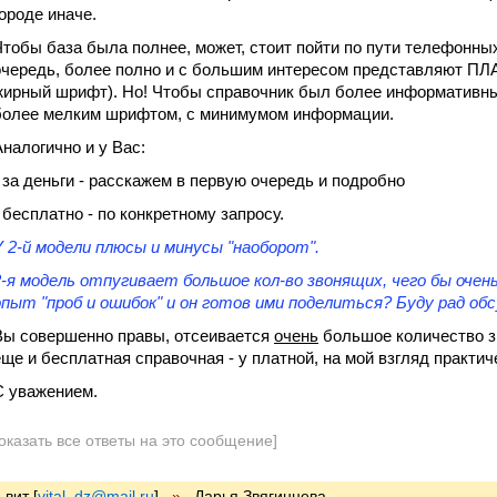
городе иначе.
Чтобы база была полнее, может, стоит пойти по пути телефонны
очередь, более полно и с большим интересом представляют ПЛ
жирный шрифт). Но! Чтобы справочник был более информатив
более мелким шрифтом, с минимумом информации.
Аналогично и у Вас:
- за деньги - расскажем в первую очередь и подробно
- бесплатно - по конкретному запросу.
У 2-й модели плюсы и минусы "наоборот".
2-я модель отпугивает большое кол-во звонящих, чего бы очен
опыт "проб и ошибок" и он готов ими поделиться? Буду рад об
Вы совершенно правы, отсеивается
очень
большое количество з
еще и бесплатная справочная - у платной, на мой взгляд практич
С уважением.
оказать все ответы на это сообщение]
вит
[
vital_dz@mail.ru
]
»
Дарья Звягинцева