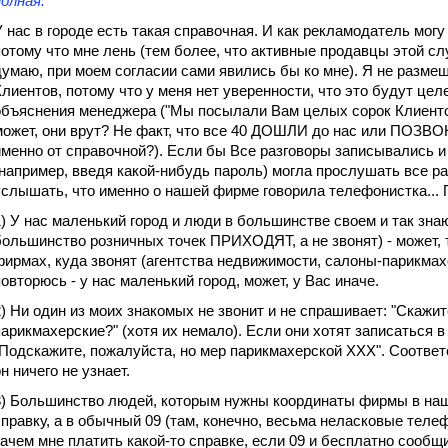
полная.
У нас в городе есть такая справочная. И как рекламодатель могу
потому что мне лень (тем более, что активные продавцы этой с
думаю, при моем согласии сами явились бы ко мне). Я не разме
Клиентов, потому что у меня нет уверенности, что это будут це
объяснения менеджера ("Мы посылали Вам целых сорок Клиентов!
может, они врут? Не факт, что все 40 ДОШЛИ до нас или ПОЗВОН
именно от справочной?). Если бы Все разговоры записывались и
(например, введя какой-нибудь пароль) могла прослушать все р
услышать, что именно о нашей фирме говорила телефонистка... 
1) У нас маленький город и люди в большинстве своем и так знаю
большинство розничных точек ПРИХОДЯТ, а не звонят) - может,
фирмах, куда звонят (агентства недвижимости, салоны-парикмахер
повторюсь - у нас маленький город, может, у Вас иначе.
2) Ни один из моих знакомых не звонит и не спрашивает: "Скажите
парикмахерские?" (хотя их немало). Если они хотят записаться в
"Подскажите, пожалуйста, но мер парикмахерской ХХХ". Соответ
н ничего не узнает.
3) Большинство людей, которым нужны координаты фирмы в наше
справку, а в обычный 09 (там, конечно, весьма неласковые телеф
зачем мне платить какой-то справке, если 09 и бесплатно сообщ