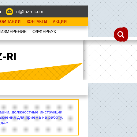
i
ri@triz-ri.com
КОМПАНИИ
КОНТАКТЫ
АКЦИИ
 ИЗМЕРЕНИЕ
OФФЕРБУК
-RI
вации, должностные инструкции,
ажнения для приема на работу,
одаж