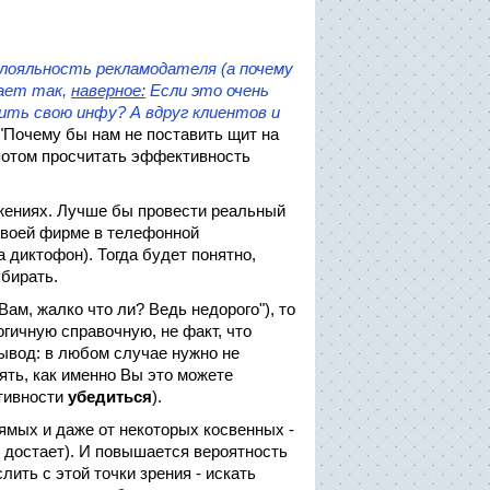
и лояльность рекламодателя (а почему
дает так,
наверное:
Если это очень
стить свою инфу? А вдруг клиентов и
"Почему бы нам не поставить щит на
потом просчитать эффективность
ожениях. Лучше бы провести реальный
своей фирме в телефонной
 диктофон). Тогда будет понятно,
убирать.
ам, жалко что ли? Ведь недорого"), то
гичную справочную, не факт, что
вывод: в любом случае нужно не
ять, как именно Вы это можете
ктивности
убедиться
).
рямых и даже от некоторых косвенных -
о достает). И повышается вероятность
лить с этой точки зрения - искать