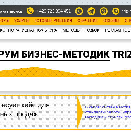
+420 723 394 451
triz-r
аказ звонка
ТОРЫ
УСЛУГИ
ГОТОВЫЕ РЕШЕНИЯ
ОБУЧЕНИЕ
ОТЗЫВЫ
О 
КОРПОРАТИВНАЯ КУЛЬТУРА
МЕТОДЫ ПРОДАЖ
РЕКЛАМНОЕ
РУМ БИЗНЕС-МЕТОДИК TRIZ
есует кейс для
В кейсе: система моти
стандарты работы, упр
вных продаж
методики и скрипты пр