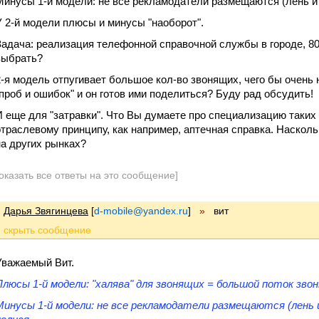
Минусы 1-й модели: не все рекламодатели размещаются (лень и т.
У 2-й модели плюсы и минусы "наоборот".
Задача: реализация телефонной справочной службы в городе, 80
выбрать?
2-я модель отпугивает большое кол-во звонящих, чего бы очень 
"проб и ошибок" и он готов ими поделиться? Буду рад обсудить!
И еще для "затравки". Что Вы думаете про специализацию таких
отраслевому принципу, как например, аптечная справка. Наскол
на других рынках?
оказать все ответы на это сообщение]
Дарья Звягинцева
[
d-mobile@yandex.ru
]
»
вит
Уважаемый Вит.
Плюсы 1-й модели: "халява" для звонящих = большой поток зво
Минусы 1-й модели: не все рекламодатели размещаются (лень и 