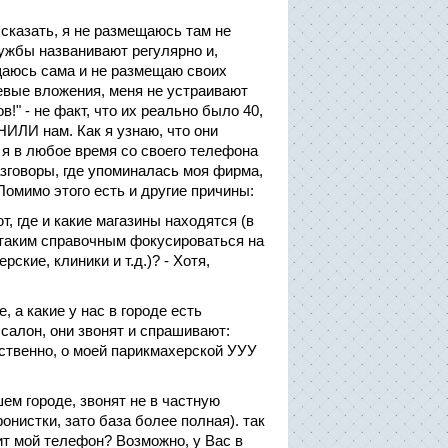
 сказать, я не размещаюсь там не
лужбы названивают регулярно и,
щаюсь сама и не размещаю своих
левые вложения, меня не устраивают
" - не факт, что их реально было 40,
ИЛИ нам. Как я узнаю, что они
 я в любое время со своего телефона
азговоры, где упоминалась моя фирма,
Помимо этого есть и другие причины:
т, где и какие магазины находятся (в
 таким справочным фокусироваться на
ские, клиники и т.д.)? - Хотя,
, а какие у нас в городе есть
 салон, они звонят и спрашивают:
ственно, о моей парикмахерской УУУ
м городе, звонят не в частную
онистки, зато база более полная). так
ит мой телефон? Возможно, у Вас в