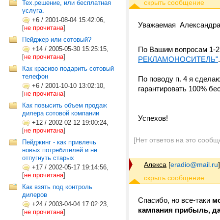
Тех.решение, или бесплатная
услуга.
+6
/
2001-08-04 15:42:06,
Уважаемая Александра
[
не прочитана
]
Пейджер или сотовый?
+14
/
2005-05-30 15:25:15,
По Вашим вопросам 1-2
[
не прочитана
]
РЕКЛАМОНОСИТЕЛЬ"
.
Как красиво подарить сотовый
телефон
По поводу п. 4 я сдела
+6
/
2001-10-10 13:02:10,
гарантировать 100% бе
[
не прочитана
]
Как повысить объем продаж
дилера сотовой компании
Успехов!
+12
/
2002-02-12 19:00:24,
[
не прочитана
]
[Нет ответов на это сообщ
Пейджинг - как привлечь
новых потребителей и не
отпугнуть старых
Алекса
[
eradio@mail.ru
]
+17
/
2002-05-17 19:14:56,
[
не прочитана
]
Как взять под контроль
дилеров
Спасибо, но все-таки
мо
+24
/
2003-04-04 17:02:23,
кампания прибыль, да
[
не прочитана
]