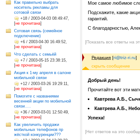
Как правильно выбрать
Мое самое любимое слов
носитель рекламы для
Подскажите, какие акц
сотовой связи
+18
/
2003-04-03 08:49:47,
гарантий.
[
не прочитана
]
С благодарностью, Але
Сотовая связь (семейное
подключение)
+6
/
2003-04-30 16:49:52,
[Показать все ответы на э
[
не прочитана
]
Что сделать с семьёй
Редакция
[
ri@triz-ri.ru
]
+7
/
2003-05-15 23:38:15,
[
не прочитана
]
Акция к 1-му апреля в салоне
мобильной связи
Добрый день!
+12
/
2003-03-26 19:29:11,
[
не прочитана
]
Прочитайте вот эти мат
Помогите с названиями
Кавтрева А.Б., Сыч
весенней акции по мобильной
связи.....
Кавтрева А.Б., Небо
+36
/
2003-03-01 12:50:49,
[
не прочитана
]
Успеха!
Как увеличить продажи
мобильных телефонов пр
[Нет ответов на это сообщ
жёсткой конкуренции???