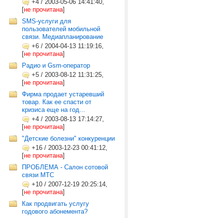
+4
/
2003-05-06 14:41:40,
[
не прочитана
]
SMS-услуги для
пользователей мобильной
связи. Медиапланирование
+6
/
2004-04-13 11:19:16,
[
не прочитана
]
Радио и Gsm-оператор
+5
/
2003-08-12 11:31:25,
[
не прочитана
]
Фирма продает устаревший
товар. Как ее спасти от
кризиса еще на год...
+4
/
2003-08-13 17:14:27,
[
не прочитана
]
"Детские болезни" конкуренции
+16
/
2003-12-23 00:41:12,
[
не прочитана
]
ПРОБЛЕМА - Салон сотовой
связи МТС
+10
/
2007-12-19 20:25:14,
[
не прочитана
]
Как продвигать услугу
годового абонемента?