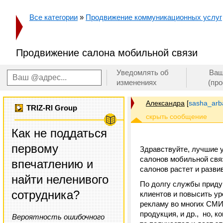
Все категории
»
Продвижение коммуникационных услуг
Продвижение салона мобильной связи
Уведомлять об
Ваш
изменениях
(пр
Александра
[
sasha_arb
TRIZ-RI Group
Как не поддаться
первому
Здравствуйте, лучшие 
салонов мобильной свя
впечатлению и
салонов растет и развив
найти неленивого
По долгу службы приду
сотрудника?
клиентов и повысить ур
рекламу во многих СМИ 
продукция, и др., но, к
Вероятность ошибочного