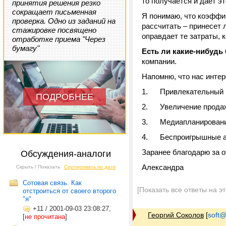
то получается и дает э
принятия решения резко
сокращает письменная
Я понимаю, что коэффи
проверка. Одно из заданий на
рассчитать – принесет 
стажировке посвящено
оправдает те затраты, 
отработке приема "Через
бумагу"
Есть ли какие-нибуд
компании.
Напомню, что нас интер
1. Привлекательный и
ПОДРОБНЕЕ
2. Увеличение прода
3. Медиапланирование
4. Беспроигрышные ак
Заранее благодарю за о
Обсуждения-аналоги
Александра
Скрыть / Показать
Сортировать по дате
Сотовая связь. Как
[Показать все ответы на э
отстроиться от своего второго
"я"
+11
/
2001-09-03 23:08:27,
Георгий Соколов
[
soft@
[
не прочитана
]