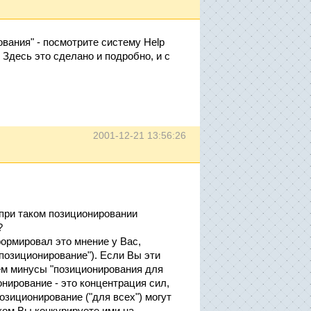
вания" - посмотрите систему Help
Здесь это сделано и подробно, и с
2001-12-21 13:56:26
при таком позиционировании
?
формировал это мнение у Вас,
позиционирование"). Если Вы эти
бщем минусы "позиционирования для
нирование - это концентрация сил,
зиционирование ("для всех") могут
ком Вы конкурируете ими на