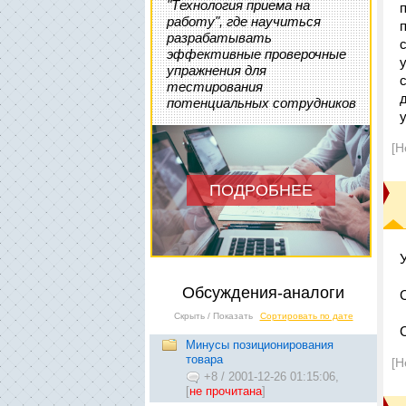
"Технология приема на
работу", где научиться
разрабатывать
эффективные проверочные
упражнения для
тестирования
потенциальных сотрудников
[Н
ПОДРОБНЕЕ
Обсуждения-аналоги
Скрыть / Показать
Сортировать по дате
Минусы позиционирования
товара
[Н
+8
/
2001-12-26 01:15:06,
[
не прочитана
]