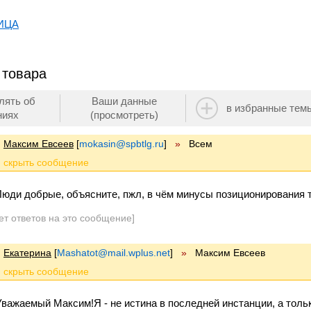
ИЦА
 товара
лять об
Ваши данные
в избранные тем
ниях
(просмотреть)
Максим Евсеев
[
mokasin@spbtlg.ru
]
»
Всем
Люди добрые, объясните, пжл, в чём минусы позиционирования то
ет ответов на это сообщение]
Екатерина
[
Mashatot@mail.wplus.net
]
»
Максим Евсеев
Уважаемый Максим!Я - не истина в последней инстанции, а толь