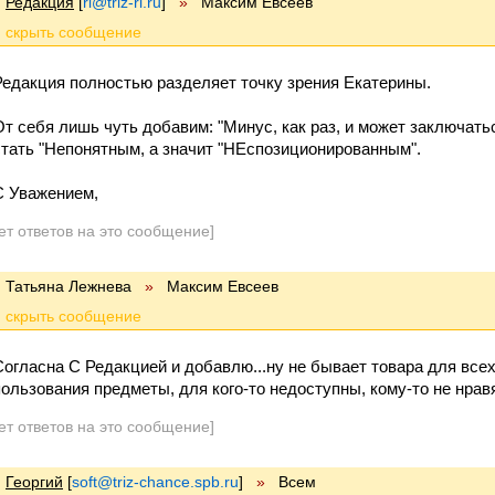
Редакция
[
ri@triz-ri.ru
]
»
Максим Евсеев
Редакция полностью разделяет точку зрения Екатерины.
От себя лишь чуть добавим: "Минус, как раз, и может заключатьс
стать "Непонятным, а значит "НЕспозиционированным".
С Уважением,
ет ответов на это сообщение]
Татьяна Лежнева
»
Максим Евсеев
Согласна С Редакцией и добавлю...ну не бывает товара для вс
пользования предметы, для кого-то недоступны, кому-то не нравят
ет ответов на это сообщение]
Георгий
[
soft@triz-chance.spb.ru
]
»
Всем