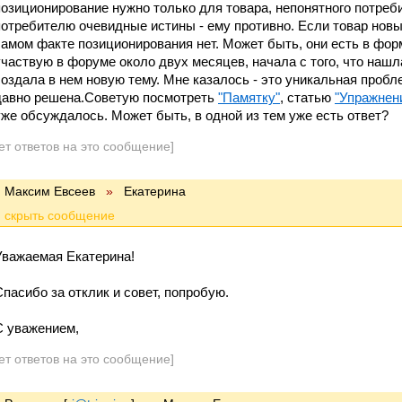
позиционирование нужно только для товара, непонятного потре
потребителю очевидные истины - ему противно. Если товар новы
самом факте позиционирования нет. Может быть, они есть в фо
участвую в форуме около двух месяцев, начала с того, что нашл
создала в нем новую тему. Мне казалось - это уникальная пробл
давно решена.Советую посмотреть
"Памятку"
, статью
"Упражнен
уже обсуждалось. Может быть, в одной из тем уже есть ответ?
ет ответов на это сообщение]
Максим Евсеев
»
Екатерина
Уважаемая Екатерина!
Спасибо за отклик и совет, попробую.
С уважением,
ет ответов на это сообщение]