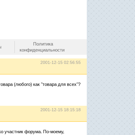
Политика
ы
конфиденциальности
2001-12-15 02:56:55
вара (любого) как "товара для всех"?
2001-12-15 18:15:18
ко участник форума. По-моему,