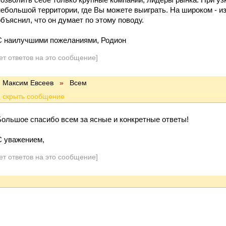
небольшой территории, где Вы можете выиграть. На широком - изв
объяснил, что он думает по этому поводу.
С наилучшими пожеланиями, Родион
ет ответов на это сообщение]
Максим Евсеев
»
Всем
Большое спасибо всем за ясные и конкретные ответы!
С уважением,
ет ответов на это сообщение]