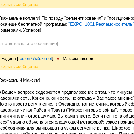
Уважаемые коллеги! По поводу "сегментирования" и "позициониро
пока еще бесплатной программы:
"EXPO: 1001 Рекламоноситель"
примерами. Успехов!
ет ответов на это сообщение]
Родион
[
rodion77@ukr.net
]
»
Максим Евсеев
Уважаемый Максим!
В Вашем вопросе содержится предположение о том, что минусы 
наверняка есть. Конечно, они есть, но откуда у Вас такое мнение
Но это просто вступление. ;) Очевидно, тот источник, который с
наверняка читал Райса и Траута ("Маркетинговые войны","Новое 
книги читали - ответ, думаю, Вы сами знаете. Если нет, то, в о
всех" удачно объясняются следующей метафорой: узкое позицио
необходимая для выигрыша на узком сегменте рынка. Широкое по
позволить себе только крупные компании, лидеры рынка. При уз