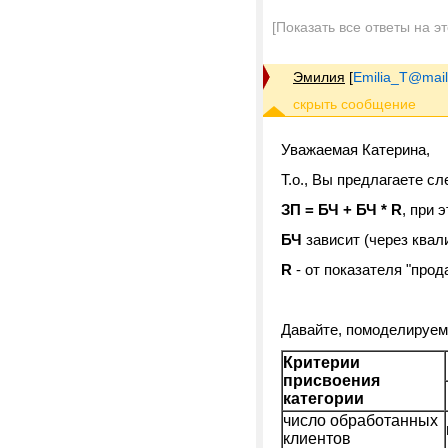
[Показать все ответы на э
Эмилия
[
Emilia_T@mail
Уважаемая Катерина,
Т.о., Вы предлагаете 
ЗП = БЧ + БЧ * R
, при 
БЧ
зависит (через квал
R
- от показателя "прод
Давайте, помоделируем 
Критерии
присвоения
категории
число обработанных
клиентов