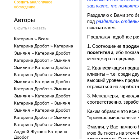
Создать аналогичное
зарплате, то появятся
обсуждение...
Разделяю с Вами это бе
Авторы
под
разделить отдель
показателям.
Скрыть / Показать
Предлагая подобное раз
Катерина » Всем
Катерина Дробот » Катерина
Соотношение
продаж
посетители
, ибо пока
Эмилия » Катерина Дробот
менеджера в продажу.
Катерина Дробот » Эмилия
Эмилия » Катерина Дробот
Квалификация прода
клиенты – т.е. среди д
Катерина Дробот » Эмилия
высокий уровень прода
Эмилия » Катерина Дробот
отражаться на заработн
Катерина Дробот » Эмилия
Менеджеры, приводящ
Эмилия » Катерина Дробот
соответственно, зарабо
Катерина Дробот » Эмилия
Эмилия » Катерина Дробот
Каким образом это все 
Катерина Дробот » Эмилия
"проинформированные к
Катерина Дробот » Эмилия
Эмилия, у Вас намного 
Андрей Жуков » Катерина
мою бытность на этом 
Дробот