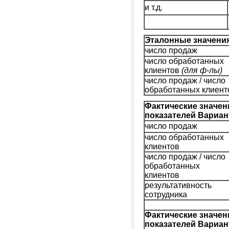
и т.д.
Эталонные значения
число продаж
число обработанных
клиентов
(для ф-лы)
число продаж / число
обработанных клиент
Фактические значен
показателей Вариан
число продаж
число обработанных
клиентов
число продаж / число
обработанных
клиентов
результативность
сотрудника
Фактические значен
показателей Вариан