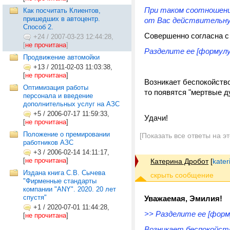
При таком соотношени
Как посчитать Клиентов,
пришедших в автоцентр.
от Вас действительн
Способ 2.
Совершенно согласна 
+24
/
2007-03-23 12:44:28,
[
не прочитана
]
Разделите ее [формулу]
Продвижение автомойки
+13
/
2011-02-03 11:03:38,
[
не прочитана
]
Возникает беспокойство
Оптимизация работы
то появятся "мертвые ду
персонала и введение
дополнительных услуг на АЗС
+5
/
2006-07-17 11:59:33,
Удачи!
[
не прочитана
]
Положение о премировании
[Показать все ответы на э
работников АЗС
+3
/
2006-02-14 14:11:17,
[
не прочитана
]
Катерина Дробот
[
kater
Издана книга С.В. Сычева
"Фирменные стандарты
компании "ANY". 2020. 20 лет
спустя"
Уважаемая, Эмилия!
+1
/
2020-07-01 11:44:28,
>> Разделите ее [форму
[
не прочитана
]
Возникает беспокойст