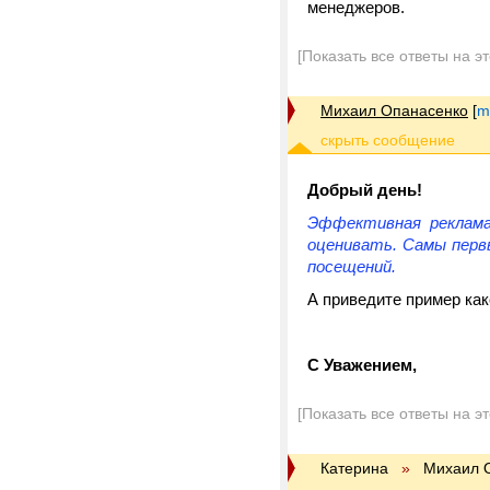
менеджеров.
[Показать все ответы на э
Михаил Опанасенко
[
m
Добрый день!
Эффективная реклама
оценивать. Самы первы
посещений.
А приведите пример ка
С Уважением,
[Показать все ответы на э
Катерина
»
Михаил 