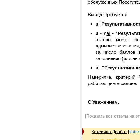
обслуженных Посетител
Вывод
: Требуется
и
"Результативност
и -
да!
-
"Результа
эталон
может быт
администрировании,
за число баллов 
заполнения (или не 
и -
"Результативно
Наверняка, критерий 
работающим в салоне.
С Уважением,
[Показать все ответы на э
Катерина Дробот
[
kater