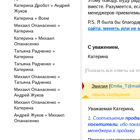
этому поводу. Буду рад
Катерина Дробот » Андрей
вместе. Разумеется, ес
Жуков
менеджеров приемлемым
Катерина » Всем
Р.S. Я была бы благод
Михаил Опанасенко »
сайта: менять или не 
Катерина
Катерина » Михаил
Опанасенко
С уважением,
Татьяна Радченко »
Катерина
Катерина
Татьяна Радченко »
Катерина
[Показать все ответы на э
Михаил Опанасенко »
Татьяна Радченко
Эмилия
[
Emilia_T@mail
Михаил Опанасенко »
Андрей Жуков
Михаил Опанасенко »
Катерина
Уважаемая Катерина,
Андрей Жуков » Михаил
1. Соотношение
прода
Опанасенко
посетители
, ибо пок
менеджера в продажу.
Прежде чем прокоммент