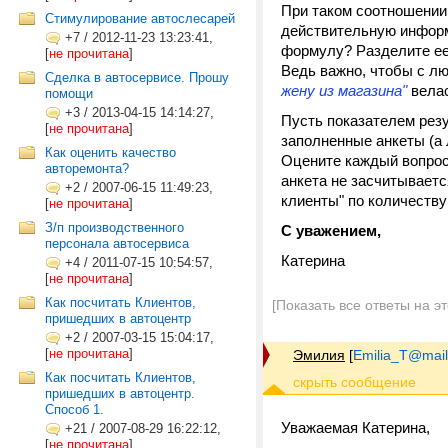
При таком соотношении 
Стимулирование автослесарей
действительную информ
+7
/
2012-11-23 13:23:41,
формулу? Разделите ее
[
не прочитана
]
Ведь важно, чтобы с л
Сделка в автосервисе. Прошу
жену из магазина"
велас
помощи
+3
/
2013-04-15 14:14:27,
Пусть показателем рез
[
не прочитана
]
заполненные анкеты (а 
Как оценить качество
Оцените каждый вопрос 
авторемонта?
анкета не засчитывает
+2
/
2007-06-15 11:49:23,
клиенты" по количеству
[
не прочитана
]
З/п производственного
С уважением,
персонала автосервиса
Катерина
+4
/
2011-07-15 10:54:57,
[
не прочитана
]
Как посчитать Клиентов,
[Показать все ответы на э
пришедших в автоцентр
+2
/
2007-03-15 15:04:17,
[
не прочитана
]
Эмилия
[
Emilia_T@mail
Как посчитать Клиентов,
пришедших в автоцентр.
Способ 1.
Уважаемая Катерина,
+21
/
2007-08-29 16:22:12,
[
не прочитана
]