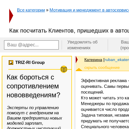
Все категории
»
Мотивация и менеджмент в автосервисе
Как посчитать Клиентов, пришедших в автоц
Уведомлять об
Ваш
изменениях
(пр
Катерина
[
ruban_ekater
TRIZ-RI Group
Как бороться с
Эффективная реклама -
сопротивлением
оценивать. Самы первый 
посещений.
нововведениям?
Кто может читать это ка
Менеджеры по продажам
Эксперты по управлению
оцнивается число прод
помогут с внедрением на
Задача типовая, незави
Вашем предприятии новых
придумать не получаетс
моделей зарплат,
Специального человека 
должностных инструкций,