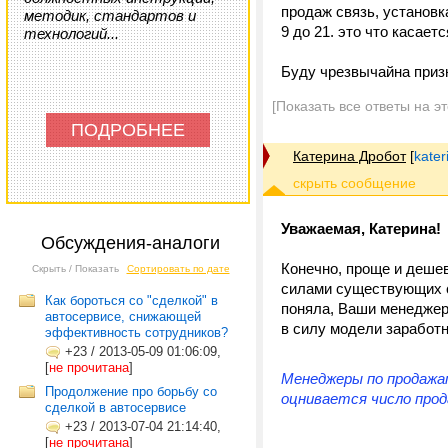
продаж связь, установ
методик, стандартов и
9 до 21. это что касает
технологий...
Буду чрезвычайна призн
[Показать все ответы на э
ПОДРОБНЕЕ
Катерина Дробот
[
kater
Уважаемая, Катерина!
Обсуждения-аналоги
Конечно, проще и деше
Скрыть / Показать
Сортировать по дате
силами существующих с
Как бороться со "сделкой" в
поняла, Ваши менеджер
автосервисе, снижающей
в силу модели заработн
эффективность сотрудников?
+23
/
2013-05-09 01:06:09,
[
не прочитана
]
Менеджеры по продажа
Продолжение про борьбу со
оцнивается число про
сделкой в автосервисе
+23
/
2013-07-04 21:14:40,
[
не прочитана
]