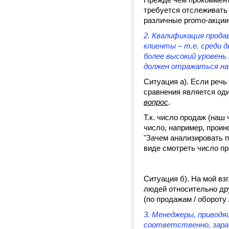
требуется отслеживать
различные promo-акции
2. Квалификация прод
клиенты – т.е. среди
более высокий уровень
должен отражаться на
Ситуация а). Если речь 
сравнения является оди
вопрос
.
Т.к. число продаж (на
число, например, про
"Зачем анализировать п
виде смотреть число п
Ситуация б). На мой вз
людей относительно дру
(по продажам / обороту /
3. Менеджеры, привод
соответственно, зара