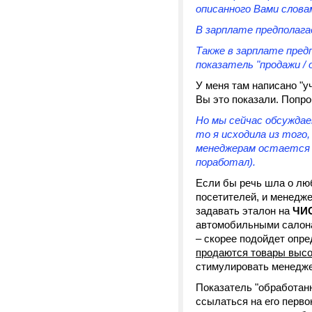
описанного Вами слова
В зарплате предполаг
Также в зарплате пре
показатель "продажи /
У меня там написано "у
Вы это показали. Попро
Но мы сейчас обсуждае
то я исходила из того,
менеджерам остается 
поработал).
Если бы речь шла о лю
посетителей, и менедже
задавать эталон на
ЧИ
автомобильными салона
– скорее подойдет опред
продаются товары высо
стимулировать менедже
Показатель "обработанн
ссылаться на его перв