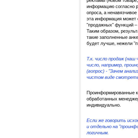
рекламы (новом товаре,
информацию согласно р
опроса, а ненавязчиво
эта информация может с
"продажных" функций – 
Таким образом, результ
такие заполненные анк
будет лучше, нежели "
Т.к. число продаж (на
число, например, прои
(вопрос) - "Зачем ана
чистом виде смотреть
Проинформированные кл
обработанных менеджер
индивидуально.
Если же говорить исхо
и отдельно на "проинф
логичным.