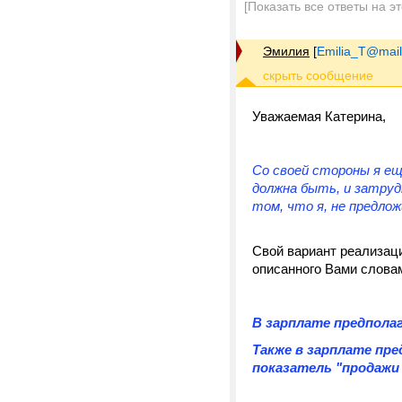
[Показать все ответы на э
Эмилия
[
Emilia_T@mail
Уважаемая Катерина,
Со своей стороны я ещ
должна быть, и затру
том, что я, не предлож
Свой вариант реализаци
описанного Вами словам
В зарплате предпола
Также в зарплате пр
показатель "продажи