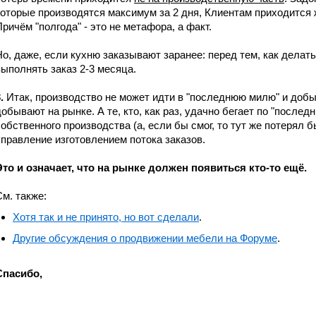
которые производятся максимум за 2 дня, Клиентам приходится ж
Причём "полгода" - это не метафора, а факт.
Но, даже, если кухню заказывают заранее: перед тем, как делать 
выполнять заказ 2-3 месяца.
.
Итак, производство не может идти в "последнюю милю" и добыв
добывают на рынке. А те, кто, как раз, удачно бегает по "послед
собственного производства (а, если бы смог, то тут же потерял 
управление изготовлением потока заказов.
Это и означает, что на рынке должен появиться кто-то ещё.
См. также:
Хотя так и не принято, но вот сделали
.
Другие обсуждения о продвижении мебели на Форуме
.
Спасибо,