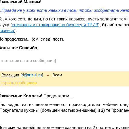
Уважаемый Максим!
...Правда не у всех есть навыки в том, чтобы изобретать неч
е, у кого есть деньги, но нет таких навыков, пусть заплатят тем,
ауку (
семинары и стажировки по бизнесу и ТРИЗ
),
б)
либо за ре
бизнеса
).
о продолжим... (см. след. пост).
Большое Спасибо,
ет ответов на это сообщение]
Редакция
[
ri@triz-ri.ru
]
»
Всем
Уважаемые Коллеги!
Продолжаем...
Как видно из вышеизложенного, производителю мебели сле
"Покупатели кухонь" (большей частью женщины) и
2)
те "фрилан
Поэтому дальнейшее изложение разделено на 2 соответствующие