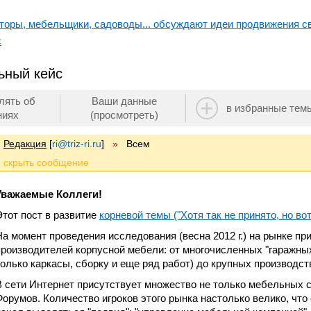
торы, мебельщики, садоводы... обсуждают идеи продвижения сво
с
ьный кейс
лять об
Ваши данные
в избранные тем
ниях
(просмотреть)
Редакция
[
ri@triz-ri.ru
]
»
Всем
Уважаемые Коллеги!
Этот пост в развитие
корневой темы ("Хотя так не принято, но вот
На момент проведения исследования (весна 2012 г.) на рынке п
производителей корпусной мебели: от многочисленных "гаражны
только каркасы, сборку и еще ряд работ) до крупных производст
В сети Интернет присутствует множество не только мебельных 
Форумов. Количество игроков этого рынка настолько велико, что