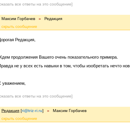
оказать все ответы на это сообщение]
Максим Горбачев
»
Редакция
Дорогая Редакция,
Ждем продолжения Вашего очень показательного примера.
Правда не у всех есть навыки в том, чтобы изобретать нечто нов
С уважением,
оказать все ответы на это сообщение]
Редакция
[
ri@triz-ri.ru
]
»
Максим Горбачев