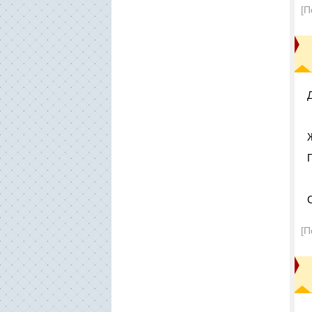
[П
[П