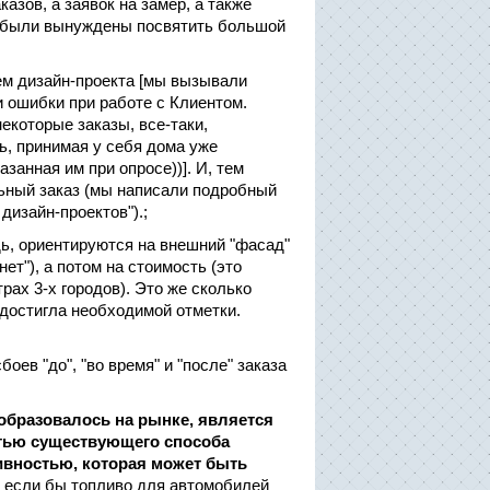
азов, а заявок на замер, а также
ы были вынуждены посвятить большой
ем дизайн-проекта [мы вызывали
 ошибки при работе с Клиентом.
некоторые заказы, все-таки,
ь, принимая у себя дома уже
занная им при опросе))]. И, тем
льный заказ (мы написали подробный
дизайн-проектов").;
ь, ориентируются на внешний "фасад"
ет"), а потом на стоимость (это
ах 3-х городов). Это же сколько
 достигла необходимой отметки.
ев "до", "во время" и "после" заказа
образовалось на рынке, является
стью существующего способа
ивностью, которая может быть
к если бы топливо для автомобилей