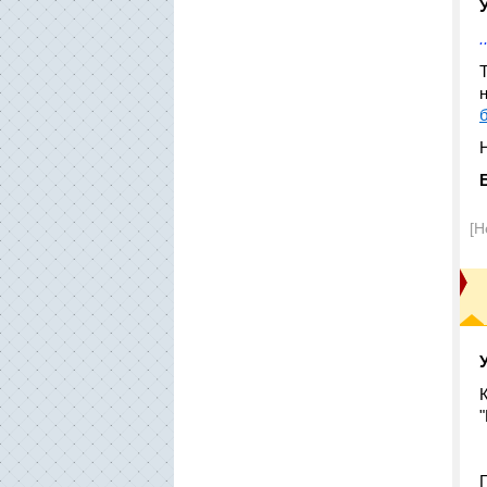
Т
н
Н
[Н