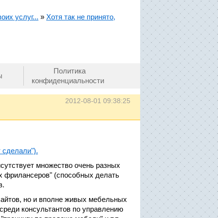
их услуг...
»
Хотя так не принято,
Политика
ы
конфиденциальности
2012-08-01 09:38:25
 сделали").
рисутствует множество очень разных
х фрилансеров" (способных делать
в.
сайтов, но и вполне живых мебельных
 среди консультантов по управлению