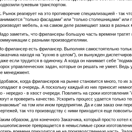
подвозили гужевым транспортом.
.
Рынок реагирует на это противоречие специализацией - так ч
занимаются "только фасадами" или "только столешницами" или 
производят мебель, а на самом деле размещают заказ в разных 
Надо заметить, что фрилансеры большую часть времени тратят 
коммуникации с разными производителями.
Но фрилансер есть фрилансер. Выполняя самостоятельно только
Заказчика находя на "кухню в целом"), он вынужден диспетчиров
даже если трудится в одиночку. А когда он нанимает себе "подма
ворох управленческих задач, которые он решать не умеет. Ведь 
не менеджмент.
Вдобавок, когда фрилансеров на рынке становится много, то их 
попадают в очередь. А поскольку каждый из них приносит немног
то - нередко - в хвост очереди. Повлиять на сроки изготовления "
могут и проверить качество. Ускорить процесс удается только те
"знакомые" на том или ином предприятии. Да и сам заказ они пе
чертежей, так что производству с ними приходится еще повозить
Таким образом, для конечного Заказчика, который просто хотел 
вышеописанное превращается в немыслимые сроки изготовлени
потерь времени приходится
не на производственную часть
. Задо