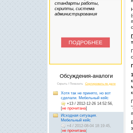
стандарты работы,
скрипты, система
администрирования
ПОДРОБНЕЕ
1
Обсуждения-аналоги
Скрыть / Показать
Сортировать по дате
Хотя так не принято, но вот
сделали. Мебельный кейс
+13
/
2012-12-26 14:52:56,
[
не прочитана
]
Исходная ситуация.
Мебельный кейс
+4
/
2012-08-04 18:19:45,
[
не прочитана
]