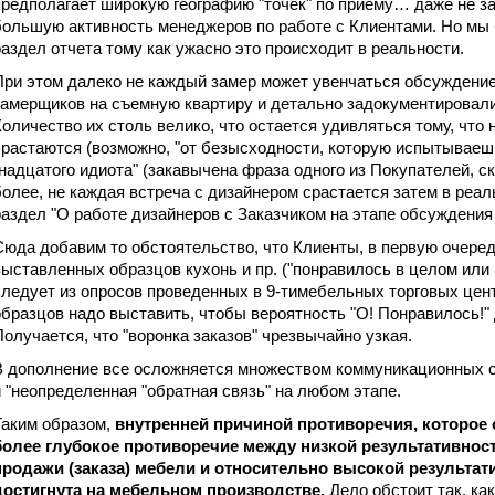
предполагает широкую географию "точек" по приему… даже не зак
большую активность менеджеров по работе с Клиентами. Но м
раздел отчета тому как ужасно это происходит в реальности.
При этом далеко не каждый замер может увенчаться обсуждени
замерщиков на съемную квартиру и детально задокументировали
Количество их столь велико, что остается удивляться тому, что 
срастаются (возможно, "от безысходности, которую испытываеш
"надцатого идиота" (закавычена фраза одного из Покупателей, ска
более, не каждая встреча с дизайнером срастается затем в реа
раздел "О работе дизайнеров с Заказчиком на этапе обсуждения 
Сюда добавим то обстоятельство, что Клиенты, в первую очеред
выставленных образцов кухонь и пр. ("понравилось в целом или н
следует из опросов проведенных в 9-тимебельных торговых центр
образцов надо выставить, чтобы вероятность "О! Понравилось!"
Получается, что "воронка заказов" чрезвычайно узкая.
В дополнение все осложняется множеством коммуникационных сбо
и "неопределенная "обратная связь" на любом этапе.
Таким образом,
внутренней причиной противоречия, которое 
более глубокое противоречие между низкой результативно
продажи (заказа) мебели и относительно высокой результат
достигнута на мебельном производстве.
Дело обстоит так, ка