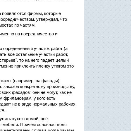
то появляются фирмы, которые
посредничеством, утверждая, что
местах по частям.
именно на посредничество и
 определенный участок работ (а
ать все остальные участки работ,
стерьев", то на него падает целый
умение приклеить пленку утюгом это
заказы (например, на фасады)
о заказов конкретному производству,
своих фасадов" они не могут, как не
м фрилансерам, у кого есть
редают не в виде нормальных рабочих
ся.
купить кухню домой, всё
я мебели. Причём основная доля
кументированы случаи, когда заказы,