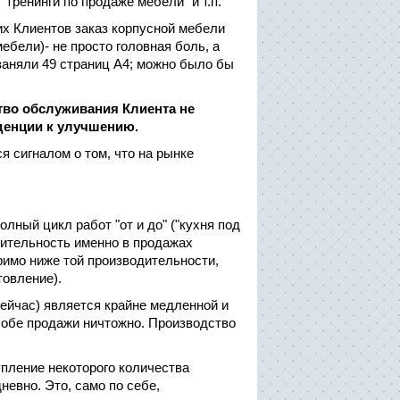
тренинги по продаже мебели" и т.п.
их Клиентов заказ корпусной мебели
ебели)- не просто головная боль, а
заняли 49 страниц А4; можно было бы
тво обслуживания Клиента не
нденции к улучшению.
я сигналом о том, что на рынке
ный цикл работ "от и до" ("кухня под
дительность именно в продажах
римо ниже той производительности,
товление).
сейчас) является крайне медленной и
особе продажи ничтожно. Производство
пление некоторого количества
невно. Это, само по себе,