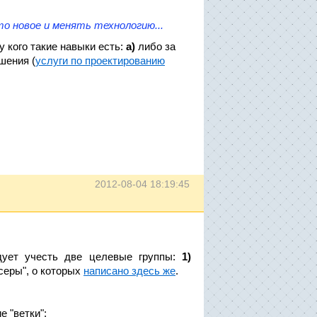
то новое и менять технологию...
 у кого такие навыки есть:
а)
либо за
шения (
услуги по проектированию
2012-08-04 18:19:45
дует учесть две целевые группы:
1)
серы", о которых
написано здесь же
.
 "ветки":