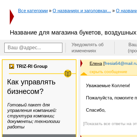
Все категории
»
О названиях и заголовках...
»
О названи
Название для магазина букетов, воздушных
Уведомлять об
Ваш
изменениях
(пр
Елена
[
fresia64@mail.r
TRIZ-RI Group
Как управлять
Уважаемые Коллеги!
бизнесом?
Пожалуйста, помогите п
Готовый пакет для
Спасибо,
управления компанией:
структура компании;
документы; технологии
[Показать все ответы на э
работы