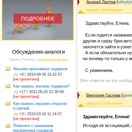
Андрей Лаптев
[
otkrytyi
ПОДРОБНЕЕ
Здравствуйте, Елена.
Если годится название 
другие и сразу бросаетс
захочется зайти и узнат
Обсуждения-аналоги
А если обязательно ну
но почему-то только у 
Скрыть / Показать
Сортировать по дате
Магазин креативных подарков
С уважением,
+9
/
2014-09-30 15:42:57,
[
не прочитана
]
[Нет ответов на это сообщ
Как назвать магазин подарков?
+17
/
2011-05-25 22:39:09,
Виктория Гастева
[
gast
[
не прочитана
]
Как назвать магазин открыток
и свечей.
+3
/
2010-03-16 11:14:07,
Здравствуйте, Елена!
[
не прочитана
]
Исходя из ассоциаций,
Помогите с названием
магазинчика подарков