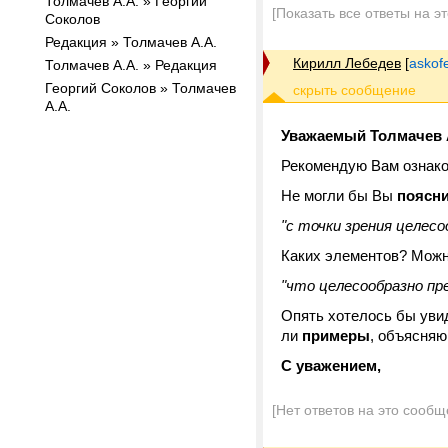
Толмачев А.А. » Георгий
[Показать все ответы на э
Соколов
Редакция » Толмачев А.А.
Кирилл Лебедев
[
askof
Толмачев А.А. » Редакция
Георгий Соколов » Толмачев
А.А.
Уважаемый Толмачев А
Рекомендую Вам ознак
Не могли бы Вы
поясн
"с точки зрения целес
Каких элементов? Мож
"что целесообразно пр
Опять хотелось бы ув
ли
примеры
, объясня
С уважением,
[Нет ответов на это сообщ