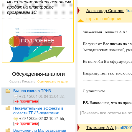
менеджерам отдела активных
продаж на платформе
Александр Соколов
[
tr
программы 1С
Уважаемый Толмачев А.А.!
ПОДРОБНЕЕ
Получил от Вас письмо по эл
"методических новинок", увы
Не могли бы Вы сформулиров
Обсуждения-аналоги
Например, вот так: мною пос
.......................................................
Скрыть / Показать
Сортировать по дате
Вышла книга о ТРИЗ
С уважением
+21
/
2004-01-04 11:04:32,
[
не прочитана
]
P.S.
Напоминаю, что по прави
Нежелательные эффекты в
[Показать все ответы на э
области ТРИЗ-педагогики
+29
/
2005-02-02 10:24:55,
[
не прочитана
]
Толмачев А.А.
[
stoll20
Возможен ли Малозатратный