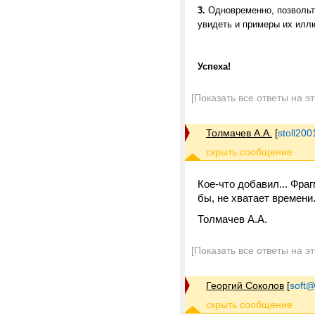
3.
Одновременно, позвольт
увидеть и примеры их ил
Успеха!
[Показать все ответы на э
Толмачев А.А.
[
stoll20
Кое-что добавил... Фра
бы, не хватает времени.
Толмачев А.А.
[Показать все ответы на э
Георгий Соколов
[
soft@