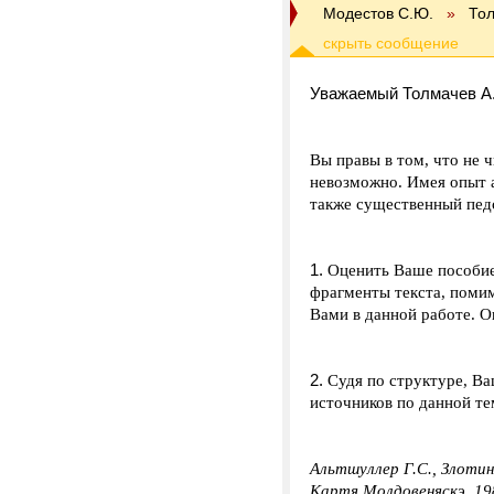
Модестов С.Ю.
»
Тол
Уважаемый Толмачев А.
Вы правы в том, что не 
невозможно. Имея опыт а
также существенный педс
1.
Оценить Ваше пособие 
фрагменты текста, поми
Вами в данной работе. О
2.
Судя по структуре, В
источников по данной те
Альтшуллер Г.С., Злотин
Картя Молдовеняскэ, 19