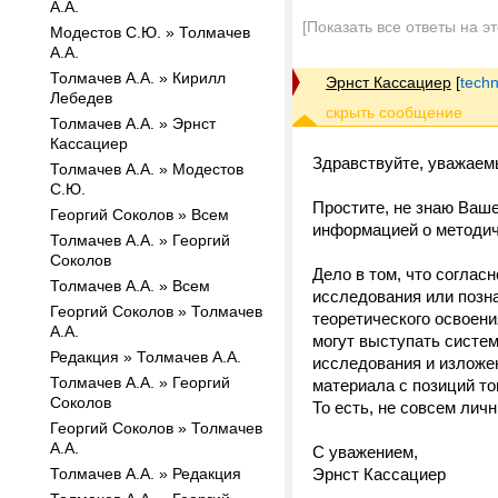
А.А.
[Показать все ответы на э
Модестов С.Ю. » Толмачев
А.А.
Толмачев А.А. » Кирилл
Эрнст Кассациер
[
tech
Лебедев
Толмачев А.А. » Эрнст
Кассациер
Здравствуйте, уважаем
Толмачев А.А. » Модестов
С.Ю.
Простите, не знаю Ваш
Георгий Соколов » Всем
информацией о методиче
Толмачев А.А. » Георгий
Соколов
Дело в том, что соглас
Толмачев А.А. » Всем
исследования или позна
Георгий Соколов » Толмачев
теоретического освоени
А.А.
могут выступать систе
Редакция » Толмачев А.А.
исследования и изложе
Толмачев А.А. » Георгий
материала с позиций тог
Соколов
То есть, не совсем личн
Георгий Соколов » Толмачев
А.А.
С уважением,
Толмачев А.А. » Редакция
Эрнст Кассациер