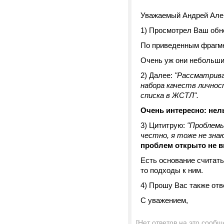
Уважаемый Андрей Але
1) Просмотрел Ваш обн
По приведенным фрагме
Очень уж они небольши
2) Далее:
"Рассматрива
набора качеств лично
списка в ЖСТЛ".
Очень интересно: нел
3) Цититрую:
"Проблемы
честно, я тоже не зна
проблем открыто не 
Есть основание считать
то подходы к ним.
4) Прошу Вас также отв
С уважением,
[Нет ответов на это сообщ