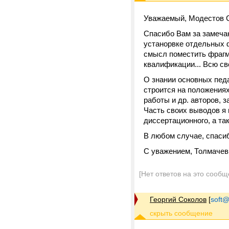
Уважаемый, Модестов С
Спасибо Вам за замеча
устанорвке отдельных ф
смысл поместить фрагм
квалификации... Всю св
О знании основных пед
строится на положениях
работы и др. авторов, 
Часть своих выводов я 
диссертационного, а та
В любом случае, спаси
С уважением, Толмачев
[Нет ответов на это сообщ
Георгий Соколов
[
soft@