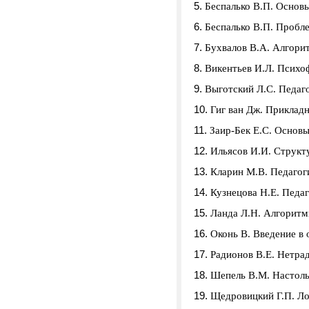
Беспалько В.П. Основы
Беспалько В.П. Пробле
Бухвалов В.А. Алгорит
Викентьев И.Л. Психо
Выготский Л.С. Педаго
Гиг ван Дж. Прикладн
Заир-Бек Е.С. Основы
Ильясов И.И. Структу
Кларин М.В. Педагоги
Кузнецова Н.Е. Педаг
Ланда Л.Н. Алгоритми
Оконь В. Введение в 
Радионов В.Е. Нетра
Шепель В.М. Настольн
Щедровицкий Г.П. Лог