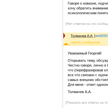
Говоря о новизне, подче
хочу обратить внимани
психологическим понят
[Нет ответов на это сообщ
Толмачев А.А.
[
stoll20
Уважаемый Георгий!
Открывать тему, обсужд
Честно говоря, лично я
что (перефразировав кл
все что связано с оценк
самых внешних обстоят
Для меня - ответ однозн
Толмачев А.А.
[Показать все ответы на э