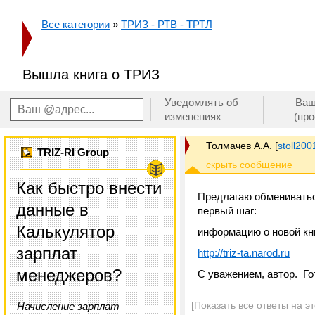
Все категории
»
ТРИЗ - РТВ - ТРТЛ
Вышла книга о ТРИЗ
Уведомлять об
Ваш
изменениях
(пр
Толмачев А.А.
[
stoll20
TRIZ-RI Group
Как быстро внести
Предлагаю обмениватьс
данные в
первый шаг:
Калькулятор
информацию о новой кн
зарплат
http://triz-ta.narod.ru
менеджеров?
С уважением, автор. Го
[Показать все ответы на э
Начисление зарплат