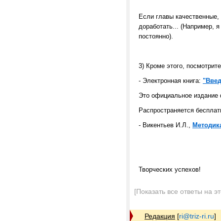
Если главы качественные, 
доработать... (Например, 
постоянно).
3) Кроме этого, посмотрите
- Электронная книга:
"Введ
Это официальное издание 
Распространяется бесплат
- Викентьев И.Л.,
Методик
Творческих успехов!
[Показать все ответы на э
Редакция
[
ri@triz-ri.ru
]