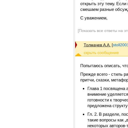
открыть эту тему. Если
смешаем разные обсужде
С уважением,
[Показать все ответы на э
Толмачев А.А.
[
stoll20
Попытаюсь описать, чт
Прежде всего - стиль р
притчи, сказки, метаф
Глава 1 посвящена 
внимение уделяется
готовности к творче
предложена структу
Гл. 2. В разделе, п
такие вопросы как „
некоторых авторов-