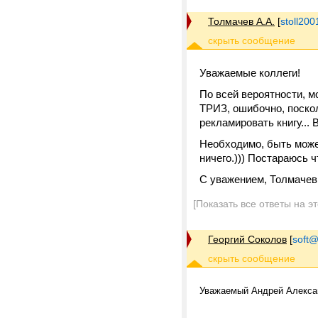
Толмачев А.А.
[
stoll20
Уважаемые коллеги!
По всей вероятности, 
ТРИЗ, ошибочно, поско
рекламировать книгу... 
Необходимо, быть может
ничего.))) Постараюсь ч
С уважением, Толмачев
[Показать все ответы на э
Георгий Соколов
[
soft@
Уважаемый Андрей Алекса