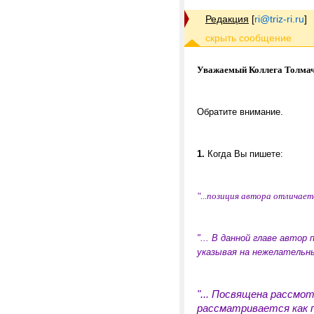
Редакция
[
ri@triz-ri.ru
]
Уважаемый Коллега Толмаче
Обратите внимание.
1.
Когда Вы пишете:
"...позиция автора отличае
"... В данной главе авто
указывая на нежелательны
"... Посвящена рассмо
рассматривается как п