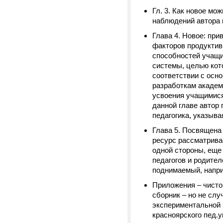
Гл. 3. Как новое м
наблюдений автора 
Глава 4. Новое: пр
факторов продуктив
способностей учащи
системы, целью кот
соответствии с осн
разработкам академ
усвоения учащимися,
данной главе автор
педагогика, указыв
Глава 5. Посвящена
ресурс рассматрива
одной стороны, еще
педагогов и родител
поднимаемый, напри
Приложения – чисто 
сборник – но не сл
экспериментальной 
красноярского пед.у