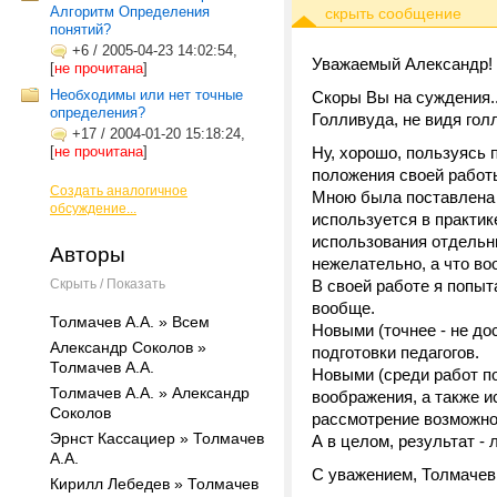
Алгоритм Определения
понятий?
+6
/
2005-04-23 14:02:54,
Уважаемый Александр!
[
не прочитана
]
Необходимы или нет точные
Скоры Вы на суждения..
определения?
Голливуда, не видя гол
+17
/
2004-01-20 15:18:24,
[
не прочитана
]
Ну, хорошо, пользуясь
положения своей работ
Создать аналогичное
Мною была поставлена 
обсуждение...
используется в практик
использования отдельн
Авторы
нежелательно, а что во
Скрыть / Показать
В своей работе я попы
вообще.
Толмачев А.А. » Всем
Новыми (точнее - не до
Александр Соколов »
подготовки педагогов.
Толмачев А.А.
Новыми (среди работ п
Толмачев А.А. » Александр
воображения, а также 
Соколов
рассмотрение возможнос
Эрнст Кассациер » Толмачев
А в целом, результат - 
А.А.
С уважением, Толмачев
Кирилл Лебедев » Толмачев