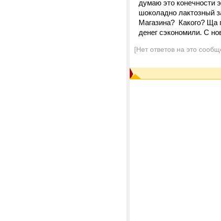
думаю это конечности э
шоколадно лактозный за
Магазина? Какого? Ща п
денег сэкономили. С н
[Нет ответов на это сообщ