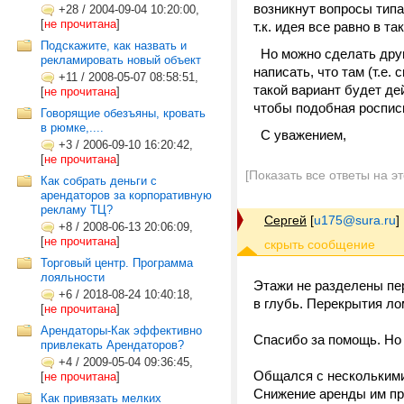
возникнут вопросы типа
+28
/
2004-09-04 10:20:00,
[
не прочитана
]
т.к. идея все равно в т
Подскажите, как назвать и
Но можно сделать друго
рекламировать новый объект
написать, что там (т.е.
+11
/
2008-05-07 08:58:51,
такой вариант будет де
[
не прочитана
]
чтобы подобная роспись
Говорящие обезъяны, кровать
в рюмке,....
С уважением,
+3
/
2006-09-10 16:20:42,
[
не прочитана
]
[Показать все ответы на э
Как собрать деньги с
арендаторов за корпоративную
рекламу ТЦ?
Сергей
[
u175@sura.ru
]
+8
/
2008-06-13 20:06:09,
[
не прочитана
]
Торговый центр. Программа
лояльности
Этажи не разделены пер
+6
/
2018-08-24 10:40:18,
в глубь. Перекрытия ло
[
не прочитана
]
Арендаторы-Как эффективно
Спасибо за помощь. Но 
привлекать Арендаторов?
+4
/
2009-05-04 09:36:45,
Общался с несколькими 
[
не прочитана
]
Снижение аренды им пр
Как привязать мелких