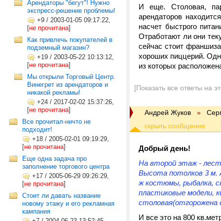
Арендаторы "бегут"! Нужно
И еще. Столовая, па
экспресс-решение проблемы!
арендаторов находится
+9
/
2003-01-05 09:17:22,
насчет быстрого питан
[
не прочитана
]
Отработают ли они тек
Как привлечь покупателей в
сейчас стоит франшиза
подземный магазин?
хороших пиццерий. Од
+19
/
2003-05-22 10:13:12,
[
не прочитана
]
из которых расположена
Мы открыли Торговый Центр.
Винегрет из арендаторов и
[Показать все ответы на э
никакой рекламы!
+24
/
2017-02-02 15:37:26,
[
не прочитана
]
Андрей Жуков
»
Сер
Все прочитал-ничто не
подходит!
+18
/
2005-02-01 09:19:29,
[
не прочитана
]
Добрый день!
Еще одна задача про
На второй этаж - лест
заполнение торгового центра
Высота потолков 3 м. 
+17
/
2005-06-29 09:26:29,
ж костюмы, рыбалка, сп
[
не прочитана
]
пластиковые модели, к
Стоит ли давать название
столовая(отгорожена о
новому этажу и его рекламная
кампания
И все это на 800 кв.мет
+7
/
2004-06-23 13:52:45,