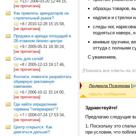
+13
/
2006-03-20 12:44:15,
[
не прочитана
]
образцы товаров, в
Как привлечь арендаторов на
надписи и стрелки н
строительный рынок?
+8
/
2010-12-28 15:15:58,
следы ног, нарисова
[
не прочитана
]
подняться наверх, хо
Продажа и аренда площадей в
28-этажном бизнес-центре
мнимые грузчики, в
+9
/
2005-05-31 18:30:24,
оттуда с полными с
[
не прочитана
]
С уважением,
Сеть для сетей!
+8
/
2005-12-13 19:17:46,
[
не прочитана
]
[Показать все ответы на э
Коллеги, помогите разработать
обширную рекламную
Людмила Познякова
[
p
кампанию.
+6
/
2006-10-11 15:14:00,
[
не прочитана
]
Где найти определение
Здравствуйте!
термина "гипермаркет"?
+7
/
2008-07-24 17:53:34,
Предлагаю следущие в
[
не прочитана
]
1. Поскольку это спаль
Центр открылся. Как
при условии, что побли
двигаться дальше?