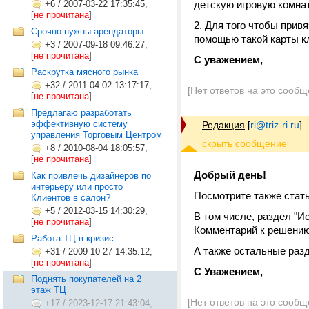
+6
/
2007-03-22 17:35:45,
детскую игровую комнат
[
не прочитана
]
2. Для того чтобы привя
Срочно нужны арендаторы
помощью такой карты кл
+3
/
2007-09-18 09:46:27,
[
не прочитана
]
С уважением,
Раскрутка мясного рынка
+32
/
2011-04-02 13:17:17,
[Нет ответов на это сообщ
[
не прочитана
]
Предлагаю разработать
эффективную систему
Редакция
[
ri@triz-ri.ru
]
управления Торговым Центром
+8
/
2010-08-04 18:05:57,
[
не прочитана
]
Добрый день!
Как привлечь дизайнеров по
интерьеру или просто
Посмотрите также ста
Клиентов в салон?
+5
/
2012-03-15 14:30:29,
В том числе, раздел "И
[
не прочитана
]
Комментарий к решению
Работа ТЦ в кризис
А также остальные разд
+31
/
2009-10-27 14:35:12,
[
не прочитана
]
С Уважением,
Поднять покупателей на 2
этаж ТЦ
[Нет ответов на это сообщ
+17
/
2023-12-17 21:43:04,