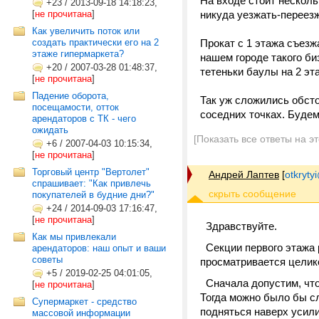
На входе стоит несколь
+23
/
2013-09-18 14:18:23,
[
не прочитана
]
никуда уезжать-переезж
Как увеличить поток или
создать практически его на 2
Прокат с 1 этажа съезж
этаже гипермаркета?
нашем городе такого биз
+20
/
2007-03-28 01:48:37,
тетеньки баулы на 2 эт
[
не прочитана
]
Падение оборота,
Так уж сложились обсто
посещамости, отток
соседних точках. Будем 
арендаторов с ТК - чего
ожидать
[Показать все ответы на э
+6
/
2007-04-03 10:15:34,
[
не прочитана
]
Торговый центр "Вертолет"
Андрей Лаптев
[
otkrytyi
спрашивает: "Как привлечь
покупателей в будние дни?"
+24
/
2014-09-03 17:16:47,
[
не прочитана
]
Здравствуйте.
Как мы привлекали
Секции первого этажа 
арендаторов: наш опыт и ваши
советы
просматривается целико
+5
/
2019-02-25 04:01:05,
Сначала допустим, что 
[
не прочитана
]
Тогда можно было бы с
Супермаркет - средство
подняться наверх усили
массовой информации