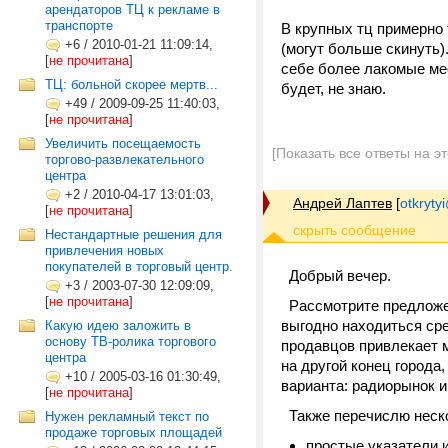
арендаторов ТЦ к рекламе в
транспорте
В крупных тц примерно 
+6
/
2010-01-21 11:09:14,
(могут больше скинуть)
[
не прочитана
]
себе более лакомые ме
ТЦ: больной скорее мертв...
будет, не знаю.
+49
/
2009-09-25 11:40:03,
[
не прочитана
]
Увеличить посещаемость
[Показать все ответы на э
торгово-развлекательного
центра
+2
/
2010-04-17 13:01:03,
Андрей Лаптев
[
otkrytyi
[
не прочитана
]
Нестандартные решения для
привлечения новых
покупателей в торговый центр.
Добрый вечер.
+3
/
2003-07-30 12:09:09,
[
не прочитана
]
Рассмотрите предложен
выгодно находиться сре
Какую идею заложить в
основу ТВ-ролика торгового
продавцов привлекает 
центра
на другой конец города,
+10
/
2005-03-16 01:30:49,
варианта: радиорынок и
[
не прочитана
]
Также перечислю неско
Нужен рекламный текст по
продаже торговых площадей
простые указатели 