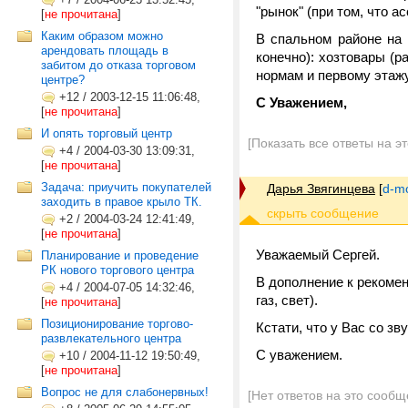
"рынок" (при том, что а
[
не прочитана
]
Каким образом можно
В спальном районе на 
арендовать площадь в
конечно): хозтовары (р
забитом до отказа торговом
нормам и первому этажу
центре?
+12
/
2003-12-15 11:06:48,
С Уважением,
[
не прочитана
]
И опять торговый центр
[Показать все ответы на э
+4
/
2004-03-30 13:09:31,
[
не прочитана
]
Задача: приучить покупателей
Дарья Звягинцева
[
d-m
заходить в правое крыло ТК.
+2
/
2004-03-24 12:41:49,
[
не прочитана
]
Уважаемый Сергей.
Планирование и проведение
РК нового торгового центра
В дополнение к рекомен
+4
/
2004-07-05 14:32:46,
газ, свет).
[
не прочитана
]
Позиционирование торгово-
Кстати, что у Вас со зв
развлекательного центра
С уважением.
+10
/
2004-11-12 19:50:49,
[
не прочитана
]
Вопрос не для слабонервных!
[Нет ответов на это сообщ