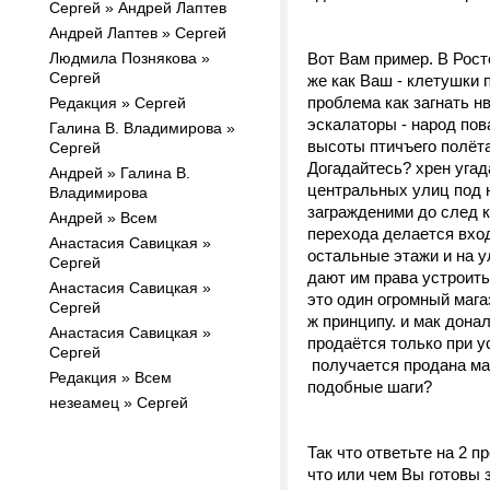
Сергей » Андрей Лаптев
Андрей Лаптев » Сергей
Людмила Познякова »
Вот Вам пример. В Рост
Сергей
же как Ваш - клетушки п
проблема как загнать нв
Редакция » Сергей
эскалаторы - народ пов
Галина В. Владимирова »
высоты птичъего полёта 
Сергей
Догадайтесь? хрен угад
Андрей » Галина В.
центральных улиц под 
Владимирова
загражденими до след к
Андрей » Всем
перехода делается вход
Анастасия Савицкая »
остальные этажи и на у
Сергей
дают им права устроить
Анастасия Савицкая »
это один огромный мага
Сергей
ж принципу. и мак дона
Анастасия Савицкая »
продаётся только при у
Сергей
получается продана мак
Редакция » Всем
подобные шаги?
незеамец » Сергей
Так что ответьте на 2 п
что или чем Вы готовы 