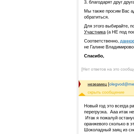
3. благодарят друг друг
Мы также просим Вас а
обратиться.
Для этого выбирайте, 
Участника
(а НЕ под по
Соответственно,
данно
не Галине Владимирово
Спасибо,
[Нет ответов на это сообщ
незеамец
[
olegvod@me
Новый год это всегда р
перегрузка. Ааа итак н
Итак я пожалуй останус
оранжевого сколько в э
Шоколадный заяц из сне