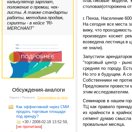
пластиковые модели, 
калькулятор зарплат,
столовая(отгорожена от
положение о премии, чек-
листы. А также стандарты
работы, методика продаж,
г. Пенза. Население 60
скрипты - в кейсе "RI-
На сегодня все места з
MERCHANT"
вижу, что проходимость
произведен космет ре
возведена лестница в це
не знали).
ПОДРОБНЕЕ
Запустили арендаторов
"торговый центр - рын
средняя по городу. Ес
Но это в будущем. А се
Собственники не против
Предложили провести ма
Обсуждения-аналоги
этим исследователям.
Скрыть / Показать
Сортировать по дате
Семинаров в нашем гор
ТЦ как правило принад
Как эффективней через СМИ
продать торговые площади
из крайности в крайно
под аренду?
сегмент думаю смысла н
+30
/
2008-02-18 13:52:59,
провальные месяца.
[
не прочитана
]