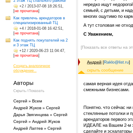
2 этаж ТЦ спального района!
нередко ищут недорогой
+2
/
2013-07-08 18:26:51,
семьей, с детьми, и на
[
не прочитана
]
многих ощутимо по карм
Как привлечь арендаторов в
специализированный ТЦ
А тут столовая не отхо
+4
/
2018-01-08 16:42:51,
[
не прочитана
]
С Уважением,
Как поднять покупателей на 2
и 3 этаж ТЦ
[Показать все ответы на э
+12
/
2020-06-23 11:04:47,
[
не прочитана
]
Андрей
[
Raklo@list.ru
]
Создать аналогичное
обсуждение...
Авторы
самая верная идея отда
смежными бизнесами.
Скрыть / Показать
Сергей » Всем
Понятно. что сейчас ни
Андрей Жуков » Сергей
стеклянные потолки и п
Дарья Звягинцева » Сергей
арендаторов первого
Сергей » Андрей Жуков
ИДЕАЛЕ на Вашем 2-м эт
Андрей Лаптев » Сергей
сделайте и эскалаторы и