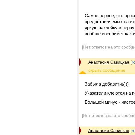
Самое первое, что прос
предоставляемых на вто
яркую наклейку в перву
вообще воспримет как и
[Нет ответов на это сообщ
Анастасия Савицкая
[
r
Забыла добавитиь)))
Указатели клеются на п
Большой минус - частое
[Нет ответов на это сообщ
Анастасия Савицкая
[
r