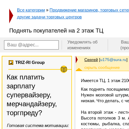
Все категории
»
Продвижение магазинов, торговых сетей
другие задачи торговых центров
Поднять покупателей на 2 этаж ТЦ
Уведомлять об
Ваш
изменениях
(пр
Сергей
[
u175@sura.ru
]
TRIZ-RI Group
Как платить
Имеется ТЦ. 1 этаж 2100
зарплату
Как поднять посещаемо
супервайзеру,
Нужен мозговой штурм,
низкая. Что делать, с ч
мерчандайзеру,
торгпреду?
На второй этаж - лест
Высота потолков 3 м. 
костюмы, рыбалка, сп
Готовая система мотивации: