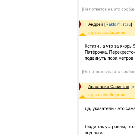
[Нет ответов на это сообщ
Андрей
[
Raklo@list.ru
]
Кстати , а что за якорь
Пятёрочка, Перекрёсток
подвинуть пора метров 
[Нет ответов на это сообщ
Анастасия Савицкая
[
r
Да, указатели - это са
Люди так устроены, что
под ноги.