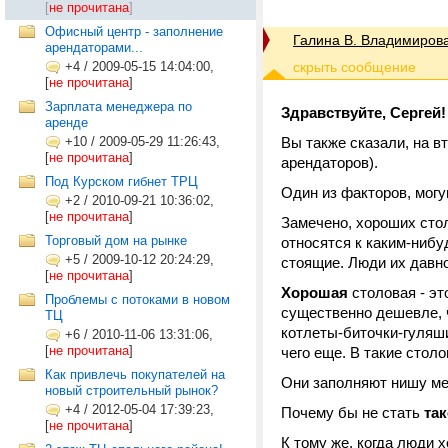
[
не прочитана
]
Офисный центр - заполнение
Галина В. Владимиров
арендаторами...
+4
/
2009-05-15 14:04:00,
[
не прочитана
]
Зарплата менеджера по
Здравствуйте, Сергей!
аренде
+10
/
2009-05-29 11:26:43,
Вы также сказали, на в
[
не прочитана
]
арендаторов).
Под Курском гибнет ТРЦ
Один из факторов, могу
+2
/
2010-09-21 10:36:02,
[
не прочитана
]
Замечено, хороших сто
Торговый дом на рынке
относятся к каким-нибу
+5
/
2009-10-12 20:24:29,
стоящие. Люди их давно
[
не прочитана
]
Хорошая
столовая - это
Проблемы с потоками в новом
существенно дешевле, ч
ТЦ
котлеты-биточки-гуляш
+6
/
2010-11-06 13:31:06,
[
не прочитана
]
чего еще. В такие стол
Как привлечь покупателей на
Они заполняют нишу ме
новый строительный рынок?
+4
/
2012-05-04 17:39:23,
Почему бы не стать
та
[
не прочитана
]
К тому же, когда люди х