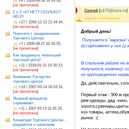
+8
/
2005-06-29 14:55:05,
[
не прочитана
]
Сергей
[
u175@sura.ru
]
2 х 2 =4? НЕТ? СКОЛЬКО?
HELP!
+27
/
2005-12-13 21:34:44,
[
не прочитана
]
Добрый день!
Помогите с продвижением
Торгового Центра
Получается "нарезка" 
+7
/
2005-09-27 02:45:55,
ассортимент у них (у к
[
не прочитана
]
Как продвинуть небольшой
торговый центр!
В спальном районе на 
+11
/
2019-01-31 10:30:33,
получится, конечно): х
[
не прочитана
]
не противоречит норма
Внимание! Раскрутка
торгового центра
Да, действительно, сплош
+14
/
2007-03-14 16:53:16,
[
не прочитана
]
Первый этаж - 900 м про
Якорный арендатор
рем одежды, двд -кино,
спрашивает...
золото,сувениры,цветы,
+11
/
2007-03-13 11:05:25,
хоз товары, аптека,обув
[
не прочитана
]
рынок. :(
Концепция Торгового Центра -
разработка и написание