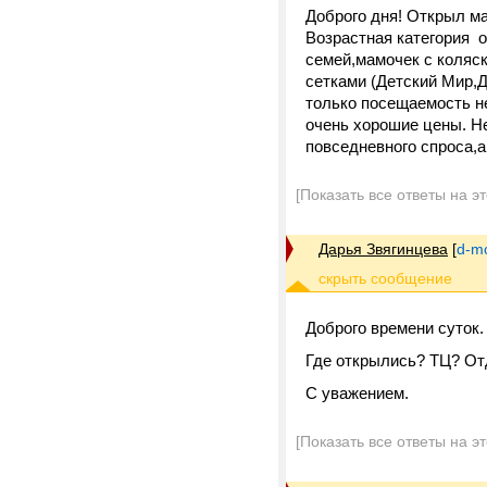
Доброго дня! Открыл ма
Возрастная категория о
семей,мамочек с коляск
сетками (Детский Мир,Д
только посещаемость не
очень хорошие цены. Н
повседневного спроса,а
[Показать все ответы на э
Дарья Звягинцева
[
d-m
Доброго времени суток.
Где открылись? ТЦ? От
С уважением.
[Показать все ответы на э