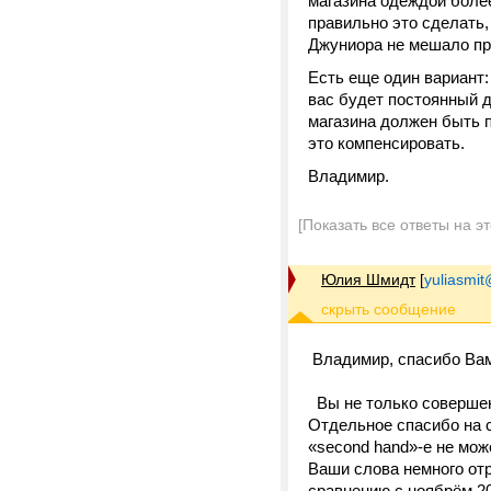
магазина одеждой более
правильно это сделать
Джуниора не мешало пр
Есть еще один вариант:
вас будет постоянный де
магазина должен быть 
это компенсировать.
Владимир.
[Показать все ответы на э
Юлия Шмидт
[
yuliasmit
Владимир, спасибо Ва
Вы не только совершенн
Отдельное спасибо на с
«second hand»-е не мож
Ваши слова немного отре
сравнению с ноябрём 20