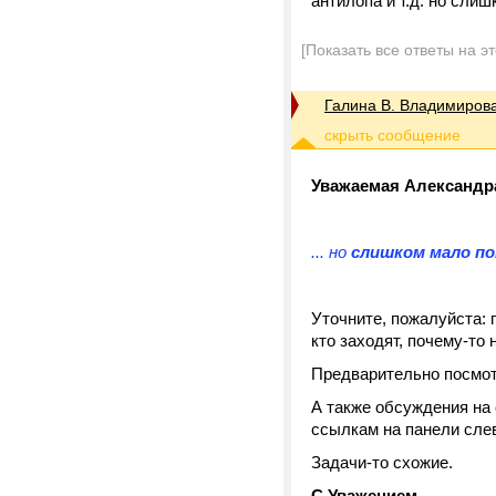
антилопа и т.д. но слиш
[Показать все ответы на э
Галина В. Владимиров
Уважаемая Александр
... но
слишком мало п
Уточните, пожалуйста:
кто заходят, почему-т
Предварительно посмот
А также обсуждения на
ссылкам на панели слев
Задачи-то схожие.
С Уважением,