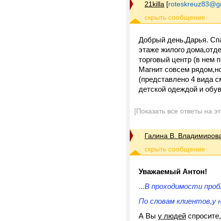
21killa
[
roteskreuz83@g
Добрый день,Дарья. Сп
этаже жилого дома,отде
торговый центр (в нем 
Магнит совсем рядом,но
(представлено 4 вида с
детской одеждой и обув
[Показать все ответы на э
Галина В. Владимиров
Уважаемый Антон!
...В проходимости про
По словам клиентов,у 
А Вы
у людей
спросите,