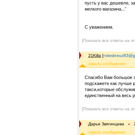
пусть у вас дешевле, за
мелкого магазина..."
С уважением.
[Показать все ответы на э
21Killa
[
roteskreuz83@g
Спасибо Вам большое з
подскажете как лучше 
такси,которые обслужив
единственный на весь 
[Показать все ответы на э
Дарья Звягинцева
»