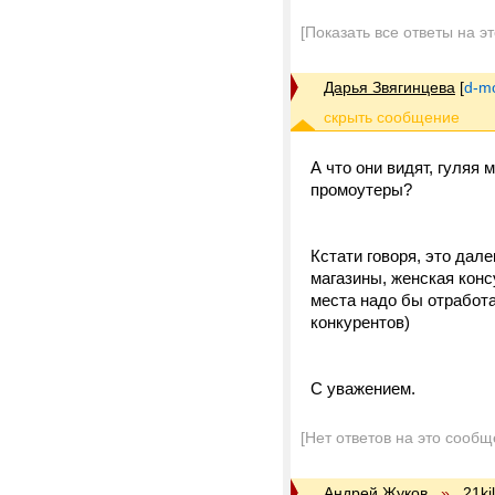
[Показать все ответы на э
Дарья Звягинцева
[
d-m
А что они видят, гуля
промоутеры?
Кстати говоря, это дале
магазины, женская консу
места надо бы отработ
конкурентов)
С уважением.
[Нет ответов на это сообщ
Андрей Жуков
»
21kil