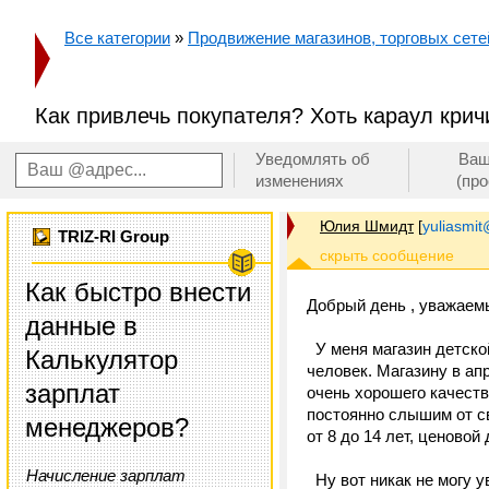
Все категории
»
Продвижение магазинов, торговых сетей
Как привлечь покупателя? Хоть караул крич
Уведомлять об
Ваш
изменениях
(пр
Юлия Шмидт
[
yuliasmit
TRIZ-RI Group
Как быстро внести
Добрый день , уважаем
данные в
У меня магазин детской
Калькулятор
человек. Магазину в апр
зарплат
очень хорошего качества
постоянно слышим от св
менеджеров?
от 8 до 14 лет, ценовой
Начисление зарплат
Ну вот никак не могу ув