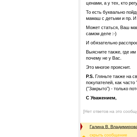
ценами, а у тех, кто р
То есть буквально пойд
мамаш с детьми и пр. И
Может статься, Ваш мага
самом деле :-)
И обязательно расспрос
Выясните также, где им 
почему не у Вас.
Это многое прояснит.
P.S.
Гляньте также на с
покупателей, как часто 
("Закрыто") - только по
С Уважением,
[Нет ответов на это сообщ
Галина В. Владимиров