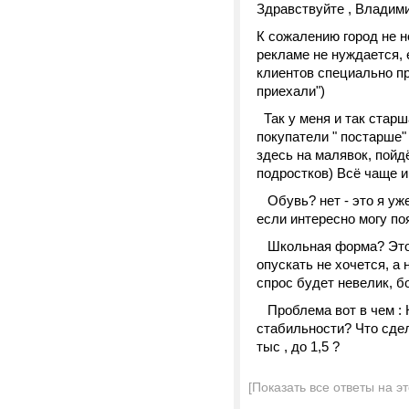
Здравствуйте , Владим
К сожалению город не не
рекламе не нуждается, е
клиентов специально пр
приехали")
Так у меня и так старша
покупатели " постарше" 
здесь на малявок, пойд
подростков) Всё чаще и
Обувь? нет - это я уже 
если интересно могу по
Школьная форма? Это ко
опускать не хочется, а
спрос будет невелик, б
Проблема вот в чем : К
стабильности? Что сдел
тыс , до 1,5 ?
[Показать все ответы на э