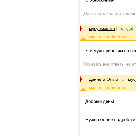
[Нет ответов на это сообщ
мусульманка
[
Гаджди
]
Я и муж привозим по не
[Показать все ответы на э
Дейнега Ольга
»
мус
Добрый день!
Нужна более подробная