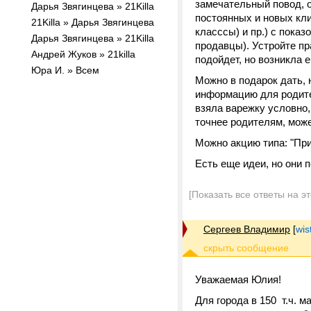
замечательный повод, о
Дарья Звягинцева » 21Killa
постоянных и новых кл
21Killa » Дарья Звягинцева
класссы) и пр.) с пока
Дарья Звягинцева » 21Killa
продавцы). Устройте пр
Андрей Жуков » 21killa
подойдет, но возникла 
Юра И. » Всем
Можно в подарок дать,
информацию для родител
взяла варежку условно,
точнее родителям, може
Можно акцию типа: "Прив
Есть еще идеи, но они 
[Показать все ответы на э
Сергеев Владимир
[
wis
Уважаемая Юлия!
Для города в 150 т.ч. м