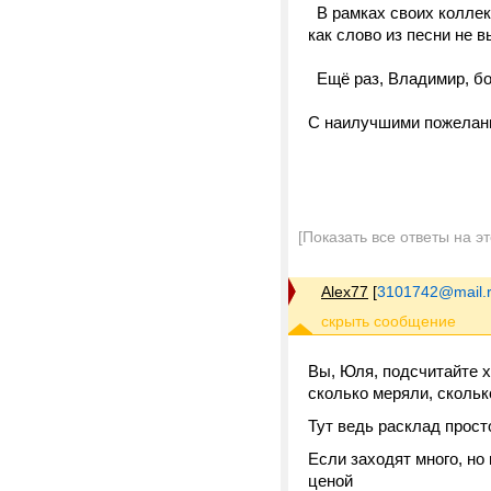
В рамках своих коллекц
как слово из песни не в
Ещё раз, Владимир, бо
С наилучшими пожелани
[Показать все ответы на э
Alex77
[
3101742@mail.
Вы, Юля, подсчитайте х
сколько меряли, скольк
Тут ведь расклад прост
Если заходят много, но
ценой