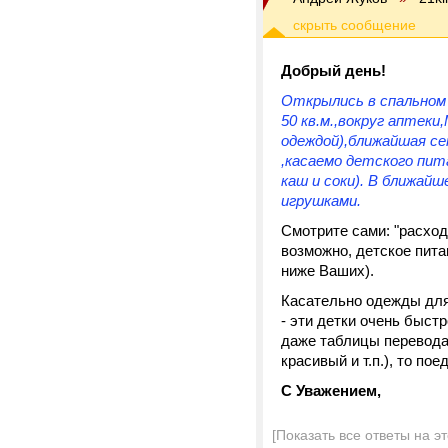
Добрый день!
Открылись в спальном 
50 кв.м.,вокруг аптек
одеждой),ближайшая се
,касаемо детского пит
каш и соки). В ближайш
игрушками.
Смотрите сами: "расход
возможно, детское питан
ниже Ваших).
Касательно одежды для
- эти детки очень быст
даже таблицы перевода 
красивый и т.п.), то п
С Уважением,
[Показать все ответы на э