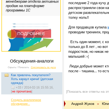
менеджерам отдела активных
последние 2 года кучу д
продаж на платформе
распространяли свои ка
программы 1С
детском развлекательно
толку ноль!!
Для продавцов купила
проводим тренинги, про
ПОДРОБНЕЕ
Есть один момент, с ко
только до 8 лет , но во
подростков, но никак н
малышей :-(
Обсуждения-аналоги
Люди добрые может кто-
Скрыть / Показать
Сортировать по дате
после - тишина... то ес
Как привлечь покупателя?
Хоть караул кричи! (детская
одежда)
+33
/
2014-02-16 15:55:16,
[
не прочитана
]
[Показать все ответы на э
Создать аналогичное
Андрей Жуков
»
Юли
обсуждение...