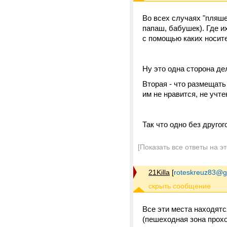
Во всех случаях "пляше
папаш, бабушек). Где их
с помощью каких носите
Ну это одна сторона де
Вторая - что размещать 
им не нравится, не учтен
Так что одно без другого
[Показать все ответы на э
21Killa
[
roteskreuz83@g
Все эти места находятс
(пешеходная зона прохо