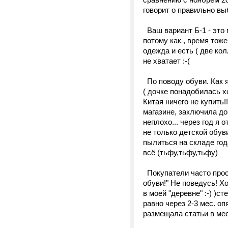
говорит о правильно выб
Ваш вариант Б-1 - это 
потому как , время тоже
одежда и есть ( две кол
не хватает :-(
По поводу обуви. Как я
( дочке понадобилась х
Китая ничего не купить!
магазине, заключила до
неплохо... через год я 
не только детской обуви
пылиться на складе год
всё (тьфу,тьфу,тьфу)
Покупатели часто прося
обуви!" Не поведусь! Х
в моей "деревне" :-) )с
равно через 2-3 мес. опя
размещала статьи в мес