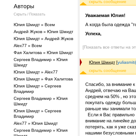
Авторы
Скрыть / Показать
Уважаемая Юлия!
А когда была одежда "
Юлия Шмидт » Всем
Андрей Жуков » Юлия Шмидт
Успеха,
Юлия Шмидт » Андрей Жуков
Alex77 » Всем
[Показать все ответы на э
Фая Халитова » Юлия Шмидт
Сергеев Владимир » Юлия
Юлия Шмидт
[
yuliasmit
Шмидт
Юлия Шмидт » Alex77
Юлия Шмидт » Фая Халитова
Спасибо, за внимание к
Юлия Шмидт » Сергеев
Андрей, отвечаю на Ваш
Владимир
среднем на 50% , но эт
Сергеев Владимир » Юлия
покупать одежду больши
Шмидт
раньше мы занимали тол
Юлия Шмидт » Сергеев
Если я Вас правильно 
Владимир
внимание на линейке до
Alex77 » Юлия Шмидт
потерять, как я уже ск
Сергеев Владимир » Юлия
нашими безусловными п
Шмидт