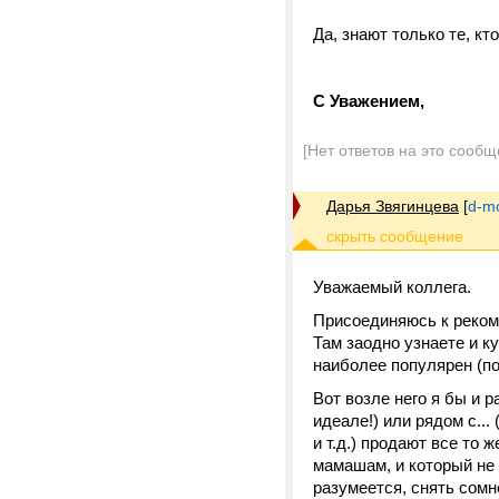
Да, знают только те, кт
С Уважением,
[Нет ответов на это сообщ
Дарья Звягинцева
[
d-m
Уважаемый коллега.
Присоединяюсь к рекоме
Там заодно узнаете и ку
наиболее популярен (под
Вот возле него я бы и р
идеале!) или рядом с..
и т.д.) продают все то 
мамашам, и который не 
разумеется, снять сомн