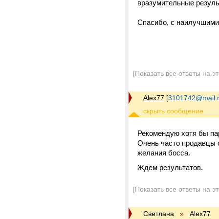
вразумительные резуль
Спасибо, с наилучшим
[Показать все ответы на э
Alex77
[
3101742@mail.
Рекомендую хотя бы пар
Очень часто продавцы 
желания босса.
Ждем результатов.
[Показать все ответы на э
Светлана
»
Alex77