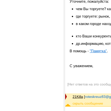
Уточните, пожалуйста:
чем Вы торгуете? к
где торгуете: рынок,
в каком городе нахо
кто Ваши конкуренты
др.информацию, кот
В помощь -
"Памятка"
.
С уважением,
[Нет ответов на это сообщ
21Killa
[
roteskreuz83@g