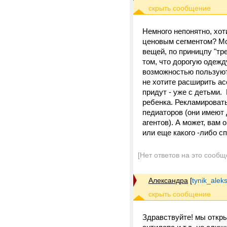
Немного непонятно, хот
ценовым сегментом? Мож
вещей, по приницпу "тр
том, что дорогую одежду
возможностью пользуютс
не хотите расширить а
придут - уже с детьми.
ребенка. Рекламировать
педиаторов (они имеют 
агентов). А может, вам
или еще какого -либо 
[Нет ответов на это сообщ
Александра
[
tynik_alek
Здравствуйте! мы откры