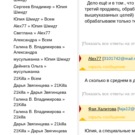
Дело ещё и в том , что
Сергеев Владимир » Юлия
третий продавец, обраб
Шмидт
вышеуказанных целей) ,
Юлия Шмидт » Всем
обрабатываем только те
Alex77 » Юлия Шмидт
Светлана » Alex77
Александра » Всем
[Показать все ответы на э
Галина В. Владимирова »
Александра
Alex77
[
3101742@mail.
мусульманка » Юлия Шмидт
Дейнега Ольга »
мусульманка
21Killa » Всем
А сколько в среднем в 
Дарья Звягинцева » 21Killa
21killa » Дарья Звягинцева
[Показать все ответы на э
Галина В. Владимирова »
21Killa
Фая Халитова
[
faja12@
Галина В. Владимирова »
21killa
Дарья Звягинцева » 21killa
Юлия, а специальные ме
21Killa » Дарья Звягинцева