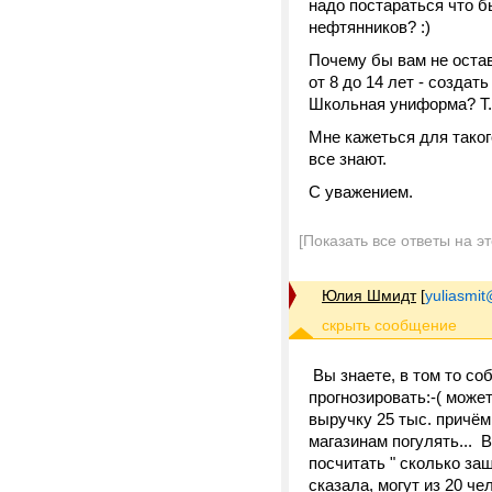
надо постараться что б
нефтянников? :)
Почему бы вам не остав
от 8 до 14 лет - созда
Школьная униформа? Т.
Мне кажеться для таког
все знают.
С уважением.
[Показать все ответы на э
Юлия Шмидт
[
yuliasmit
Вы знаете, в том то со
прогнозировать:-( может
выручку 25 тыс. причём
магазинам погулять... 
посчитать " сколько за
сказала, могут из 20 чел