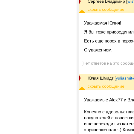
Сергеев Владимир
[
wis
Уважаемая Юлия!
Я бы тоже присоединил
Есть еще порох в поро
С уважением.
[Нет ответов на это сообщ
Юлия Шмидт
[
yuliasmit
Уважаемые Alex77 и Вл
Конечно с удовольствие
покупателей с повестки
и не переходит из кате
«приверженца» :-) Кома