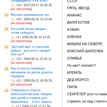
супермаркета. КАК ВАМ?
СССР
+24
/
2015-04-17 10:36:35,
ПЯТЬ ЗВЕЗД
[
не прочитана
]
Магазин развивающих игр
АНАНАС
+24
/
2006-06-20 13:33:08,
ВАЛЯ КОТИК
[
не прочитана
]
Большой объем продаж -
КУМАЧ
хотим победить!
АЛЕНКА
+4
/
2006-06-08 10:14:45,
[
не прочитана
]
МИШКИ НА СЕВЕРЕ
"Детский мир" в спальном
районе - для всего города?
КРАСНАЯ ШАПОЧКА
Или нет?
ОЛИВЬЕ
+16
/
2006-06-11 22:16:31,
[
не прочитана
]
Ну как? теплеет?
Как остаться любимым
магазином не делая дорогих
КРЕМЛЬ
подарков
ДЕД МОРОЗ
+21
/
2000-09-22 16:09:35,
[
не прочитана
]
ПАПА
Собираемся открыть
СЕКРЕТЕР (кто-то помни
небольшой магазин товаров
для детей и товаров для
странно, но под стекло
беременных... И вот задача...
+2
/
2006-12-07 17:51:56,