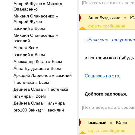
[Показать все ответы на э
Андрей Жуков » Михаил
Опанасенко
Михаил Опанасенко »
Анна Буздыкина
»
Ю
Андрей Жуков
василий » Всем
Михаил Опанасенко »
...Если кто - то усмот
василий
Анна » Всем
василий » Всем
и поставим кого-нибудь
Александр Коган » Всем
Анна Буздыкина » Всем
Аркадий Ларионов » василий
Сошлюсь на это
.
Настенька » Всем
Дейнега Ольга » Настенька
Доброго здоровья,
ильмира » Всем
Дейнега Ольга » ильмира
[Нет ответов на это сообщ
pro100 Зайка)* » василий
Бывалый
»
Юлия