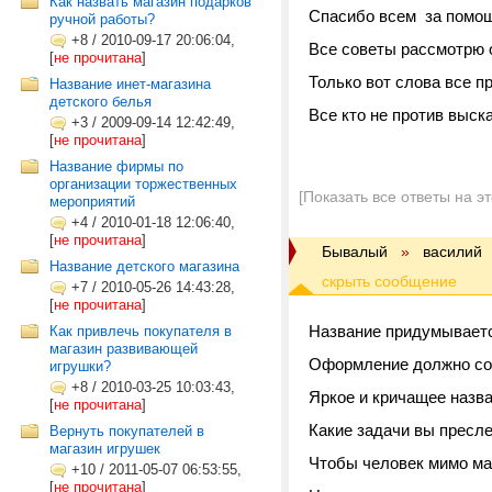
Как назвать магазин подарков
Спасибо всем за помо
ручной работы?
+8
/
2010-09-17 20:06:04,
Все советы рассмотрю 
[
не прочитана
]
Только вот слова все п
Название инет-магазина
детского белья
Все кто не против выск
+3
/
2009-09-14 12:42:49,
[
не прочитана
]
С уваже
Название фирмы по
организации торжественных
[Показать все ответы на э
мероприятий
+4
/
2010-01-18 12:06:40,
[
не прочитана
]
Бывалый
»
василий
Название детского магазина
+7
/
2010-05-26 14:43:28,
[
не прочитана
]
Название придумываетс
Как привлечь покупателя в
магазин развивающей
Оформление должно соо
игрушки?
+8
/
2010-03-25 10:03:43,
Яркое и кричащее назва
[
не прочитана
]
Какие задачи вы пресл
Вернуть покупателей в
магазин игрушек
Чтобы человек мимо маг
+10
/
2011-05-07 06:53:55,
[
не прочитана
]