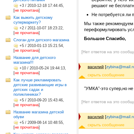
решают не бесплатн
+3
/
2010-12-18 17:44:45,
[
не прочитана
]
Не потребуется ли 
Как выжить детскому
супермаркету?
Мы также рекомендуем 
+2
/
2011-10-07 18:23:22,
переформулировать усл
[
не прочитана
]
Большое Спасибо,
Слоган для детского магазина
+5
/
2010-01-13 15:21:54,
[
не прочитана
]
[Нет ответов на это сообщ
Название для детского
магазина!!!
василий
[
zybina@mail.r
+10
/
2010-05-24 19:44:13,
[
не прочитана
]
Как лучше рекламировать
детские развивающие игры в
"УМКА"-это супер
детских садах и
поликлиниках?
+5
/
2010-09-20 15:43:46,
[Нет ответов на это сообщ
[
не прочитана
]
Название магазина детской
василий
[
zybina@mail.r
обуви
+5
/
2009-08-14 10:48:55,
[
не прочитана
]