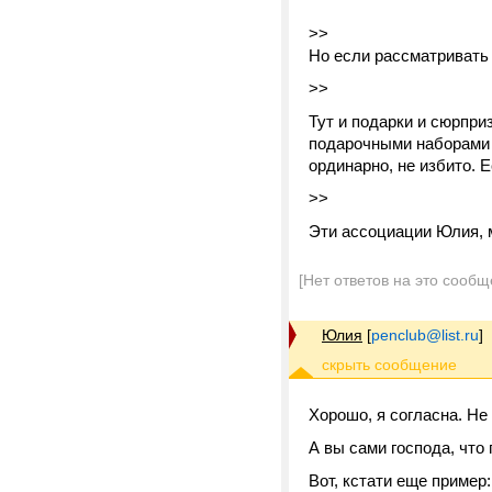
>>
Но если рассматривать 
>>
Тут и подарки и сюрпри
подарочными наборами 
ординарно, не избито. Е
>>
Эти ассоциации Юлия, м
[Нет ответов на это сообщ
Юлия
[
penclub@list.ru
]
Хорошо, я согласна. Не
А вы сами господа, что
Вот, кстати еще пример: