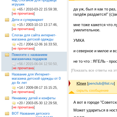
над слоганом для продавца
игрушек
да уж, был я как то раз
+65
/
2010-03-22 15:59:38,
[
не прочитана
]
галдёж раздается!" (с)а
Дети и супермаркет
мне тоже кажется что л
+15
/
2003-10-13 13:17:46,
[
не прочитана
]
умилительное.
Слоган для сайта интернет-
магазина детской одежды
УМКА
+21
/
2004-12-06 16:33:50,
[
не прочитана
]
и северное и милое и вс
Помогите с названием
магазинчика подарков
не то что : ЯГЕЛЬ - про
+56
/
2015-06-04 12:50:50,
[
не прочитана
]
[Показать все ответы на э
Название для Интернет-
магазина детской одежды от 0
до 4х лет
Юлия
[
penclub@list.ru
]
+14
/
2009-08-17 15:15:25,
[
не прочитана
]
Ненавижу детей и конфеты
А вот в городе "Советс
+20
/
2003-05-30 12:29:58,
[
не прочитана
]
Может удариться в нос
ВОТ Названия детского