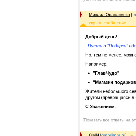
Михаил Опанасенко
[
m
Добрый день!
..Пусть в "Подарки" иде
Но, тем не менее, можн
Например,
"ГлавЧудо"
"Магазин подарков
Жители небольшого севе
другом (превращаясь в
С Уважением,
[Показать все ответы на э
GMN
[
gmn@nm.ru
]
»