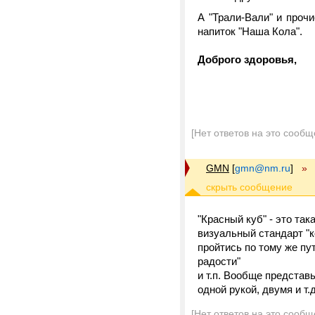
А "Трали-Вали" и прочи
напиток "Наша Кола".
Доброго здоровья,
[Нет ответов на это сообщ
GMN
[
gmn@nm.ru
]
»
"Красный куб" - это так
визуальный стандарт "к
пройтись по тому же пу
радости"
и т.п. Вообще представь
одной рукой, двумя и т.
[Нет ответов на это сообщ