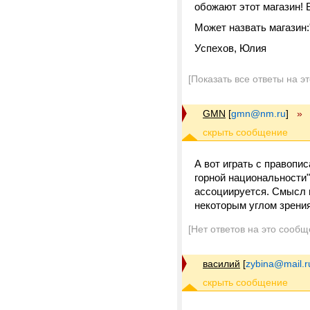
обожают этот магазин! 
Может назвать магазин:
Успехов, Юлия
[Показать все ответы на э
GMN
[
gmn@nm.ru
]
»
А вот играть с правопи
горной национальности"
ассоциируется. Смысл и
некоторым углом зрения
[Нет ответов на это сообщ
василий
[
zybina@mail.r