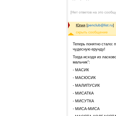
[Нет ответов на это сообщ
Юлия
[
penclub@list.ru
]
Теперь понятно стало: 
чудесную ерунду!
Тогда исходя из ласков
мальчик":
- МАСИК
- МАСЮСИК
- МАЛИПУСИК
- МИСАТКА
- МИСУТКА
- МИСА-МИСА