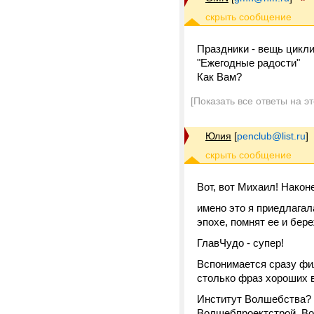
Праздники - вещь цикли
"Ежегодные радости"
Как Вам?
[Показать все ответы на э
Юлия
[
penclub@list.ru
]
Вот, вот Михаил! Након
имено это я приедлагал
эпохе, помнят ее и бере
ГлавЧудо - супер!
Вспонимается сразу фи
столько фраз хороших в
Институт Волшебства?
Волшебпроектстрой, Вол