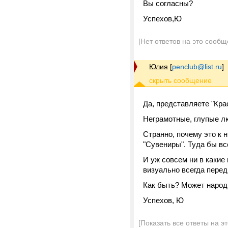
Вы согласны?
Успехов,Ю
[Нет ответов на это сообщ
Юлия
[
penclub@list.ru
]
Да, представляете "Кра
Неграмотные, глупые л
Странно, почему это к 
"Сувениры". Туда бы все
И уж совсем ни в какие
визуально всегда перед 
Как быть? Может народ
Успехов, Ю
[Показать все ответы на э