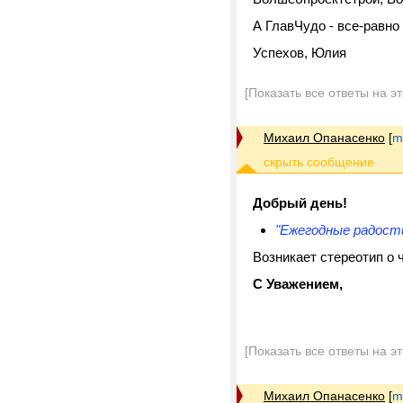
А ГлавЧудо - все-равно
Успехов, Юлия
[Показать все ответы на э
Михаил Опанасенко
[
m
Добрый день!
"Ежегодные радост
Возникает стереотип о ч
С Уважением,
[Показать все ответы на э
Михаил Опанасенко
[
m