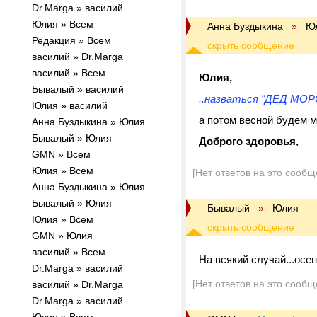
Dr.Marga » василий
Юлия » Всем
Анна Буздыкина
»
Ю
Редакция » Всем
василий » Dr.Marga
василий » Всем
Юлия,
Бывалый » василий
..назваться "ДЕД МОРО
Юлия » василий
а потом весной будем 
Анна Буздыкина » Юлия
Бывалый » Юлия
Доброго здоровья,
GMN » Всем
Юлия » Всем
[Нет ответов на это сообщ
Анна Буздыкина » Юлия
Бывалый » Юлия
Бывалый
»
Юлия
Юлия » Всем
GMN » Юлия
василий » Всем
На всякий случай...осен
Dr.Marga » василий
[Нет ответов на это сообщ
василий » Dr.Marga
Dr.Marga » василий