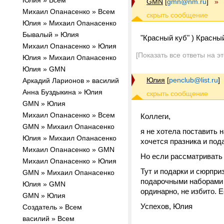
Юлия » Всем
GMN
[
gmn@nm.ru
]
»
Михаил Опанасенко » Всем
Юлия » Михаил Опанасенко
Бывалый » Юлия
"Красный куб" ) Красный 
Михаил Опанасенко » Юлия
[Показать все ответы на э
Юлия » Михаил Опанасенко
Юлия » GMN
Юлия
[
penclub@list.ru
]
Аркадий Ларионов » василий
Анна Буздыкина » Юлия
GMN » Юлия
Михаил Опанасенко » Всем
Коллеги,
GMN » Михаил Опанасенко
я не хотела поставить н
Юлия » Михаил Опанасенко
хочется празника и под
Михаил Опанасенко » GMN
Но если рассматривать 
Михаил Опанасенко » Юлия
Тут и подарки и сюрпри
GMN » Михаил Опанасенко
подарочными наборами 
Юлия » GMN
ординарно, не избито. Е
GMN » Юлия
Успехов, Юлия
Создатель » Всем
василий » Всем