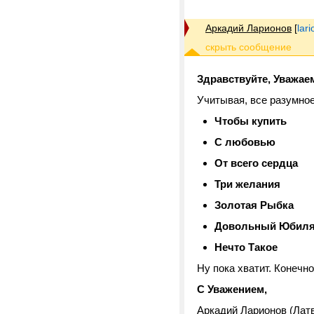
Аркадий Ларионов
[
lar
Здравствуйте, Уважае
Учитывая, все разумное
Чтобы купить
С любовью
От всего сердца
Три желания
Золотая Рыбка
Довольный Юбил
Нечто Такое
Ну пока хватит. Конечно
С Уважением,
Аркадий Ларионов (Латв