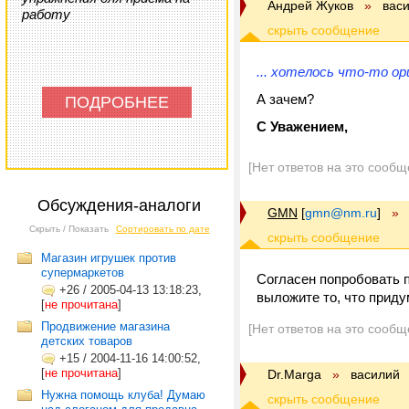
Андрей Жуков
»
вас
работу
... хотелось что-то о
А зачем?
ПОДРОБНЕЕ
С Уважением,
[Нет ответов на это сообщ
Обсуждения-аналоги
GMN
[
gmn@nm.ru
]
»
Скрыть / Показать
Сортировать по дате
Магазин игрушек против
супермаркетов
Согласен попробовать п
+26
/
2005-04-13 13:18:23,
выложите то, что приду
[
не прочитана
]
Продвижение магазина
[Нет ответов на это сообщ
детских товаров
+15
/
2004-11-16 14:00:52,
[
не прочитана
]
Dr.Marga
»
василий
Нужна помощь клуба! Думаю