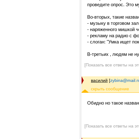
проведите опрос. Это му
Во-вторых, такие назв
- музыку в торговом зал
- наряженного мишкой 
- рекламу на радио с ф
- слоган: "Умка ищет пок
В-третьих , людям не н
[Показать все ответы на э
василий
[
zybina@mail.r
Обидно но такое назван
Васи
[Показать все ответы на э