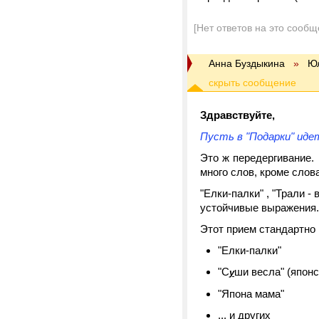
[Нет ответов на это сообщ
Анна Буздыкина
»
Ю
Здравствуйте,
Пусть в "Подарки" иде
Это ж передергивание. 
много слов, кроме слов
"Елки-палки" , "Трали -
устойчивые выражения.
Этот прием стандартно 
"Елки-палки"
"С
ши весла" (японс
у
"Япона мама"
... и других