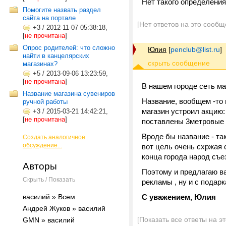
Нет такого определения 
Помогите назвать раздел
сайта на портале
[Нет ответов на это сообщ
+3
/
2012-11-07 05:38:18,
[
не прочитана
]
Опрос родителей: что сложно
Юлия
[
penclub@list.ru
]
найти в канцелярских
магазинах?
+5
/
2013-09-06 13:23:59,
[
не прочитана
]
В нашем городе сеть ма
Название магазина сувениров
Название, вообщем -то 
ручной работы
магазин устроил акцию:
+3
/
2015-03-21 14:42:21,
[
не прочитана
]
поставлены 3метровые
Вроде бы название - та
Создать аналогичное
обсуждение...
вот цель очень схржая 
конца города народ съе
Авторы
Поэтому и предлагаю в
Скрыть / Показать
рекламы , ну и с подар
василий » Всем
С уважением, Юлия
Андрей Жуков » василий
[Показать все ответы на э
GMN » василий