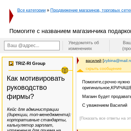
Все категории
»
Продвижение магазинов, торговых сетей
Помогите с названием магазинчика подарко
Уведомлять об
Ваш
изменениях
(пр
василий
[
zybina@mail.r
TRIZ-RI Group
Как мотивировать
Помогите,срочно нужно 
руководство
оригинальное,КРИЧАШ
фирмы?
Магаин будет продавать
С уважением Василий
Кейс для администрации
(дирекции, топ-менеджмента):
[Показать все ответы на э
корпоративные стандарты,
калькулятор зарплат,
упражнения для приема на