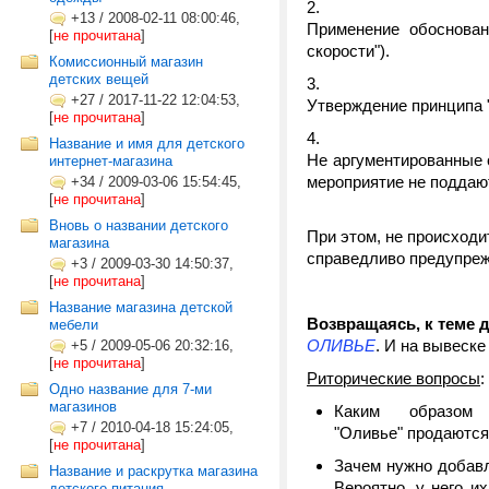
+13
/
2008-02-11 08:00:46,
Применение обоснован
[
не прочитана
]
скорости").
Комиссионный магазин
детских вещей
+27
/
2017-11-22 12:04:53,
Утверждение принципа 
[
не прочитана
]
Название и имя для детского
Не аргументированные с
интернет-магазина
мероприятие не поддают
+34
/
2009-03-06 15:54:45,
[
не прочитана
]
Вновь о названии детского
При этом, не происходи
магазина
справедливо предупреж
+3
/
2009-03-30 14:50:37,
[
не прочитана
]
Название магазина детской
Возвращаясь, к теме 
мебели
ОЛИВЬЕ
.
И на вывеске
+5
/
2009-05-06 20:32:16,
[
не прочитана
]
Риторические вопросы
:
Одно название для 7-ми
магазинов
Каким образом
+7
/
2010-04-18 15:24:05,
"Оливье" продаютс
[
не прочитана
]
Зачем нужно добав
Название и раскрутка магазина
Вероятно, у него и
детского питания