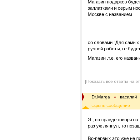
Магазин подарков буде
заплатками и серым нос
Москве с названием
happy
открытки
со словами "Для самых 
ручной работы,т.е буде
Магазин ,т.е. его назв
Ва
[Показать все ответы на э
Dr.Marga
»
василий
Я , по правде говоря на
раз уж ляпнул, то поза
Во-первых это уже не п