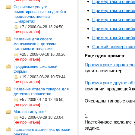
Пример такой ошиб
Сервисные услуги
Пример такой ошиб
ориентированные на детей в
продовольственных
Пример такой ошиб
....маркетах
+7
/
2006-04-28 13:24:50,
Пример такой ошиб
[
не прочитана
]
Пример такой ошиб
Название для своего
магазинчика с детским
Свежий пример тако
питанием и товарами
+25
/
2009-09-18 16:00:26,
Еще один пример:
[
не прочитана
]
Просмотрите характерн
Продвижение школьной
купить компьютер.
формы
+19
/
2002-06-28 10:53:44,
[
не прочитана
]
Просмотрите другое об
компании, продающей к
Название отдела товаров для
детского творчества
+5
/
2008-01-10 12:46:50,
Очевидны типовые ошиб
[
не прочитана
]
Магазин игрушек!
+2
/
2006-09-29 18:20:04,
Настойчивое желание 
[
не прочитана
]
задаче.
Название магазинчика детской
одежды