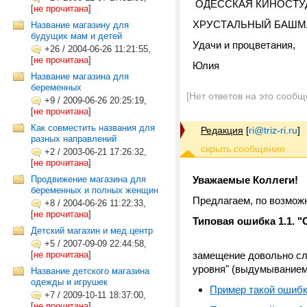
ОДЕССКАЯ КИНОСТУДИ
[
не прочитана
]
ХРУСТАЛЬНЫЙ БАШМАЧОК
Название магазину для
будущих мам и детей
Удачи и процветания,
+26
/
2004-06-26 11:21:55,
[
не прочитана
]
Юлия
Название магазина для
беременных
[Нет ответов на это сообщ
+9
/
2009-06-26 20:25:19,
[
не прочитана
]
Как совместить названия для
Редакция
[
ri@triz-ri.ru
]
разных направлений
+2
/
2003-06-21 17:26:32,
[
не прочитана
]
Продвижение магазина для
Уважаемые Коллеги!
беременных и полных женщин
Предлагаем, по возмож
+8
/
2004-06-26 11:22:33,
[
не прочитана
]
Типовая ошибка 1.1. "
Детский магазин и мед.центр
+5
/
2007-09-09 22:44:58,
[
не прочитана
]
замещение довольно сл
уровня" (выдумыванием 
Название детского магазина
одежды и игрушек
Пример такой ошиб
+7
/
2009-10-11 18:37:00,
[
не прочитана
]