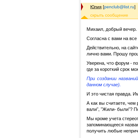
Юлия
[
penclub@list.ru
]
Михаил, добрый вечер.
Согласна с вами на все
Действительно, на сайт
лично вами. Прошу прощ
Уверена, что форум - п
где за короткий срок м
При создании назван
данном случае).
И это чистая правда. И
А как вы считаете, чем
вали", "Жили- были"? П
Мы кроме учета стереот
запоминающееся названи
получить любые неприч