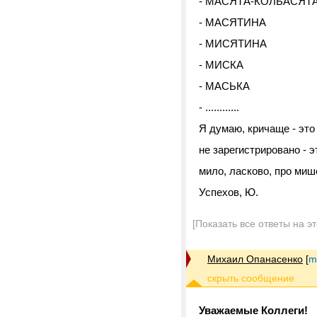
- МАСЯТА-КОЛБАСЯТ
- МАСЯТИНА
- МИСЯТИНА
- МИСКА
- МАСЬКА
- ............
Я думаю, кричаще - это
не зарегистрировано - э
мило, ласково, про мише
Успехов, Ю.
[Показать все ответы на э
Михаил Опанасенко
[
m
Уважаемые Коллеги!