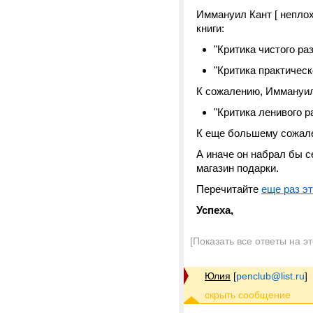
Иммануил Кант [ неплохо
книги:
"Критика чистого ра
"Критика практическ
К сожалению, Иммануил
"Критика ленивого р
К еще большему сожале
А иначе он набрал бы с
магазин подарки.
Перечитайте
еще раз э
Успеха,
[Показать все ответы на э
Юлия
[
penclub@list.ru
]