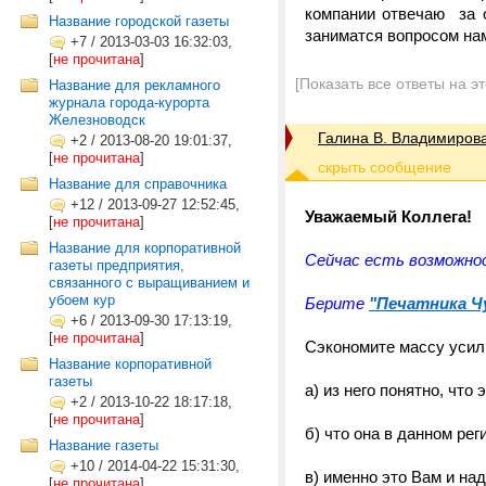
компании отвечаю за 
Название городской газеты
заниматся вопросом нам
+7
/
2013-03-03 16:32:03,
[
не прочитана
]
[Показать все ответы на э
Название для рекламного
журнала города-курорта
Железноводск
Галина В. Владимиров
+2
/
2013-08-20 19:01:37,
[
не прочитана
]
Название для справочника
+12
/
2013-09-27 12:52:45,
Уважаемый Коллега!
[
не прочитана
]
Название для корпоративной
Сейчас есть возможно
газеты предприятия,
связанного с выращиванием и
убоем кур
Берите
"Печатника Ч
+6
/
2013-09-30 17:13:19,
[
не прочитана
]
Сэкономите массу усили
Название корпоративной
газеты
а) из него понятно, что 
+2
/
2013-10-22 18:17:18,
[
не прочитана
]
б) что она в данном рег
Название газеты
+10
/
2014-04-22 15:31:30,
в) именно это Вам и над
[
не прочитана
]