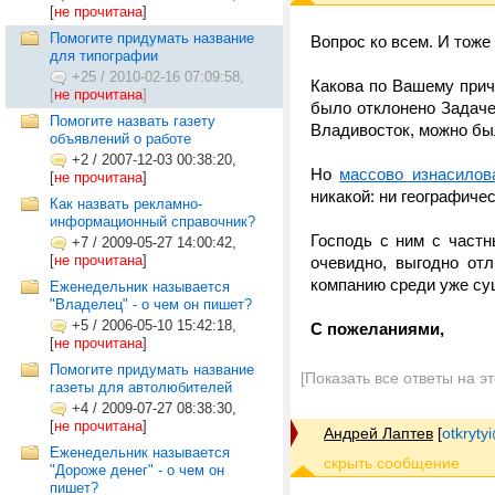
[
не прочитана
]
Помогите придумать название
Вопрос ко всем. И тож
для типографии
+25
/
2010-02-16 07:09:58,
Какова по Вашему прич
[
не прочитана
]
было отклонено Задаче
Помогите назвать газету
Владивосток, можно б
объявлений о работе
+2
/
2007-12-03 00:38:20,
Но
массово изнасилов
[
не прочитана
]
никакой: ни географиче
Как назвать рекламно-
информационный справочник?
Господь с ним с част
+7
/
2009-05-27 14:00:42,
[
не прочитана
]
очевидно, выгодно от
компанию среди уже с
Еженедельник называется
"Владелец" - о чем он пишет?
+5
/
2006-05-10 15:42:18,
С пожеланиями,
[
не прочитана
]
Помогите придумать название
[Показать все ответы на э
газеты для автолюбителей
+4
/
2009-07-27 08:38:30,
[
не прочитана
]
Андрей Лаптев
[
otkrytyi
Еженедельник называется
"Дороже денег" - о чем он
пишет?