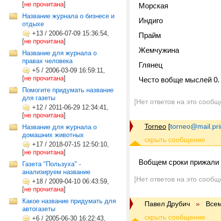
[
не прочитана
]
Морская
Название журнала о бизнесе и
Индиго
отдыхе
+13
/
2006-07-09 15:36:54,
Прайм
[
не прочитана
]
Жемчужина
Название для журнала о
правах человека
Глянец
+5
/
2006-03-09 16:59:11,
[
не прочитана
]
Често вобще мыслей 0. 
Помогите придумать название
для газеты
[Нет ответов на это сообщ
+12
/
2011-06-29 12:34:41,
[
не прочитана
]
Torneo
[
torneo@mail.pr
Название для журнала о
домашних животных
+17
/
2018-07-15 12:50:10,
[
не прочитана
]
Вобщем сроки прижали 
Газета "Пользуха" -
анализируем название
[Нет ответов на это сообщ
+18
/
2009-04-10 06:43:59,
[
не прочитана
]
Какое название придумать для
Павел Друбич
»
Все
автогазеты
+6
/
2005-06-30 16:22:43,