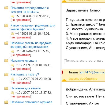
[
не прочитана
]
Помогите отпределиться с
Здравствуйте Torneo!
текстом на плакате.
+5
/
2004-09-13 09:20:35,
Предлагаю некоторые р
[
не прочитана
]
1. Нравится шефу "Нача
Какое название придумать для
2. Вместо "чукчаночка" 
новой офисной бумаги?
3. Мне нравится вместо
+4
/
2008-03-18 10:44:01,
[
не прочитана
]
4. А вот вариант с инте
Буду благодарен за кри
Название газеты по продаже
загородной недвижимости
С уважением, Александ
+2
/
2009-02-20 11:55:45,
[
не прочитана
]
[Показать все ответы на э
Название журнала
+18
/
2009-02-07 01:18:11,
[
не прочитана
]
Антон
[
am7474@yandex
Как назвать газету?
+10
/
2007-09-01 20:19:00,
[
не прочитана
]
Название для газеты
Добрый день, Александ
+10
/
2007-06-29 13:37:52,
Считаю название "Печат
[
не прочитана
]
Название отличного журнала
С уважением, Антон!