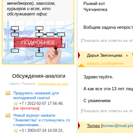
менеджеров), завхозов,
Рыжий кот
курьеров и всех, кто
Чукчаночка
обслуживает офис
Вобщем задача непроста
[Показать все ответы на э
ПОДРОБНЕЕ
Дарья Звягинцева
»
Обсуждения-аналоги
Здравствуйте.
Скрыть / Показать
Сортировать по дате
А как все эти 13 лет л
Придумать название для
молодежной газеты!
С уважением
+7
/
2012-02-07 17:56:48,
[
не прочитана
]
[Показать все ответы на э
Новый журнал назвали
"Знакомства" и столкнулись со
стереотипами...
Torneo
[
torneo@mail.pr
+3
/
2003-07-24 14:59:22,