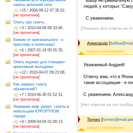
Вашу нетривиальную це
газеты аптечной сети
людей, у которых "Саку
+15
/
2006-09-12 07:35:02,
[
не прочитана
]
С уважением,
Опять про газету...
+3
/
2010-04-09 08:33:06,
[Показать все ответы на э
[
не прочитана
]
Бежим от оригинального - к
Александр
[
baifaa@mail
простому и понятному!
+6
/
2007-01-18 00:55:35,
[
не прочитана
]
Опять журнал для глянцево-
Уважаемый Андрей!
креативной молодежи
+12
/
2010-04-07 09:23:08,
Отвечу вам, что в Япон
[
не прочитана
]
такие ассоциации - я п
Как назвать газету
объявлений?
С уважением, Александ
+7
/
2010-06-30 01:52:31,
[
не прочитана
]
[Нет ответов на это сообщ
Название инф.-развл. газеты в
небольшом КУРОРТНОМ
городе
Torneo
[
torneo@mail.pr
+9
/
2009-04-04 01:00:13,
[
не прочитана
]