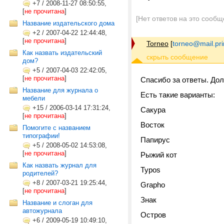
+7
/
2008-11-27 08:50:55,
[
не прочитана
]
[Нет ответов на это сообщ
Название издательского дома
+2
/
2007-04-22 12:44:48,
[
не прочитана
]
Torneo
[
torneo@mail.pr
Как назвать издательский
дом?
+5
/
2007-04-03 22:42:05,
[
не прочитана
]
Спасибо за ответы. Дол
Название для журнала о
Есть такие варианты:
мебели
+15
/
2006-03-14 17:31:24,
Сакура
[
не прочитана
]
Восток
Помогите с названием
типографии!
Папирус
+5
/
2008-05-02 14:53:08,
[
не прочитана
]
Рыжий кот
Как назвать журнал для
Typos
родителей?
+8
/
2007-03-21 19:25:44,
Grapho
[
не прочитана
]
Знак
Название и слоган для
автожурнала
Остров
+6
/
2009-05-19 10:49:10,