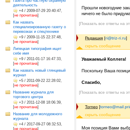
Газета про частную охранную
деятельность
Прошли новогодние зака
+4
/
2009-07-29 20:40:47,
ничего не было придума
[
не прочитана
]
Как назвать
[Показать все ответы на э
специализированную газету о
перевозках и спецтехнике
+9
/
2009-11-15 22:37:48,
Редакция
[
ri@triz-ri.ru
]
[
не прочитана
]
Липецкая типография ищет
себе имя
+9
/
2011-01-17 16:47:33,
Уважаемый Коллега!
[
не прочитана
]
Как назвать новый глянцевый
Поскольку Ваша позиция
журнал
+5
/
2011-09-22 22:28:02,
Спасибо,
[
не прочитана
]
Название журнала для
[Показать все ответы на э
торгового центра
+3
/
2011-12-08 18:06:39,
Torneo
[
torneo@mail.pr
[
не прочитана
]
Название для молодежного
журнала
+4
/
2017-09-27 08:32:53,
Моя позиция Вами выбра
[
не прочитана
]