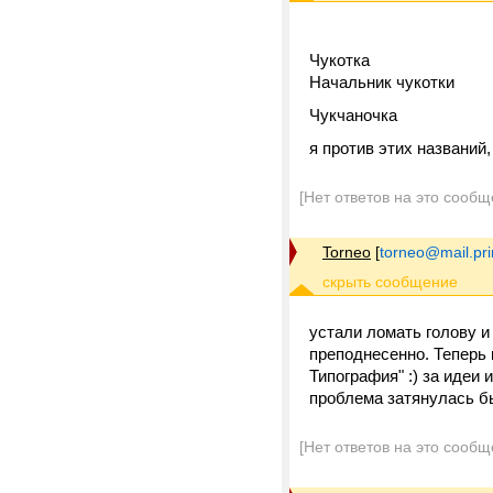
Чукотка
Начальник чукотки
Чукчаночка
я против этих названий
[Нет ответов на это сообщ
Torneo
[
torneo@mail.pr
устали ломать голову и 
преподнесенно. Теперь 
Типография" :) за иде
проблема затянулась б
[Нет ответов на это сообщ