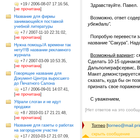
+19
/
2006-08-07 17:16:56,
Здравствуйте. Павел.
[
не прочитана
]
Название для фирмы
Возможно, ответ соде
занимающейся поставкой
убеждали".
учебной литературы
+7
/
2007-11-10 22:31:02,
Попробую перевести за
[
не прочитана
]
название "Сакура". Над
Нужна помощь!А времени так
нету!!!В названии рекламного
журнала
Возможный вариант
: 
+7
/
2007-03-09 10:53:35,
Сделать 10-15 одинако
[
не прочитана
]
Дальполиграфсервис, Влад
Говорящее название для
Макет демонстрируется
Документ-Центра выросшего
сказать, куда бы он по
до Печатного Салона
признать свое пораже
+17
/
2006-09-01 14:07:41,
[
не прочитана
]
С уважением,
Убрали слоган и не идут
продажи
[Нет ответов на это сообщ
+8
/
2010-01-17 21:21:48,
[
не прочитана
]
Название для газеты о работах
Torneo
[
torneo@mail.pr
на загородном участке
+17
/
2010-03-17 21:07:09,