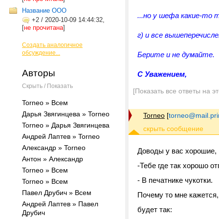
Название ООО
...но у шефа какие-то
+2
/
2020-10-09 14:44:32,
[
не прочитана
]
г) и все вышеперечисл
Создать аналогичное
обсуждение...
Берите и не думайте.
Авторы
С Уважением,
Скрыть / Показать
[Показать все ответы на э
Torneo » Всем
Дарья Звягинцева » Torneo
Torneo
[
torneo@mail.pr
Torneo » Дарья Звягинцева
Андрей Лаптев » Torneo
Александр » Torneo
Доводы у вас хорошие, 
Антон » Александр
-Тебе где так хорошо от
Torneo » Всем
- В печатнике чукотки.
Torneo » Всем
Павел Друбич » Всем
Почему то мне кажется, 
Андрей Лаптев » Павел
будет так:
Друбич