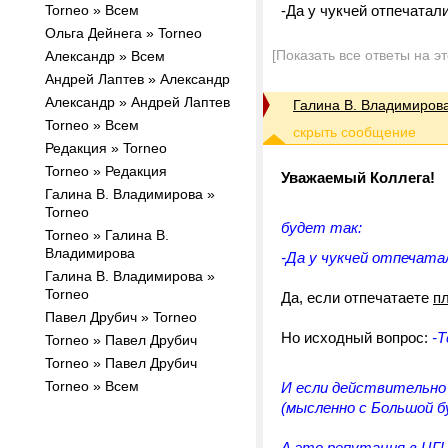
Torneo » Всем
-Да у чукчей отпечатали
Ольга Дейнега » Torneo
[Показать все ответы на э
Александр » Всем
Андрей Лаптев » Александр
Александр » Андрей Лаптев
Галина В. Владимиров
Torneo » Всем
Редакция » Torneo
Torneo » Редакция
Уважаемый Коллега!
Галина В. Владимирова »
Torneo
будет так:
Torneo » Галина В.
Владимирова
-Да у чукчей отпечатал
Галина В. Владимирова »
Torneo
Да, если отпечатаете
п
Павел Друбич » Torneo
Но исходный вопрос:
-Т
Torneo » Павел Друбич
Torneo » Павел Друбич
Torneo » Всем
И если действительно х
(мысленно с Большой б
А это репутация в ЦГ!