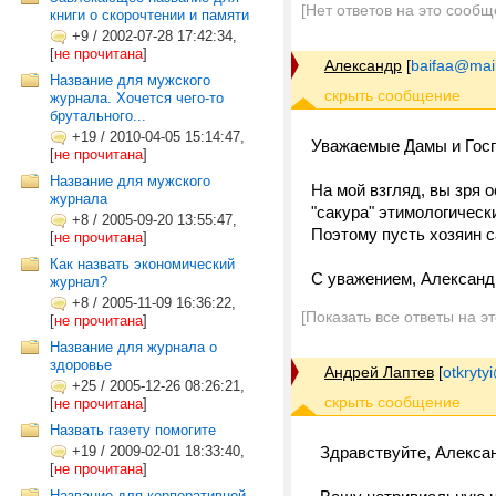
[Нет ответов на это сообщ
книги о скорочтении и памяти
+9
/
2002-07-28 17:42:34,
[
не прочитана
]
Александр
[
baifaa@mail
Название для мужского
журнала. Хочется чего-то
брутального...
+19
/
2010-04-05 15:14:47,
Уважаемые Дамы и Гос
[
не прочитана
]
Название для мужского
На мой взгляд, вы зря 
журнала
"сакура" этимологическ
+8
/
2005-09-20 13:55:47,
Поэтому пусть хозяин с
[
не прочитана
]
Как назвать экономический
С уважением, Александ
журнал?
+8
/
2005-11-09 16:36:22,
[Показать все ответы на э
[
не прочитана
]
Название для журнала о
здоровье
Андрей Лаптев
[
otkrytyi
+25
/
2005-12-26 08:26:21,
[
не прочитана
]
Назвать газету помогите
+19
/
2009-02-01 18:33:40,
Здравствуйте, Алекса
[
не прочитана
]
Название для корпоративной