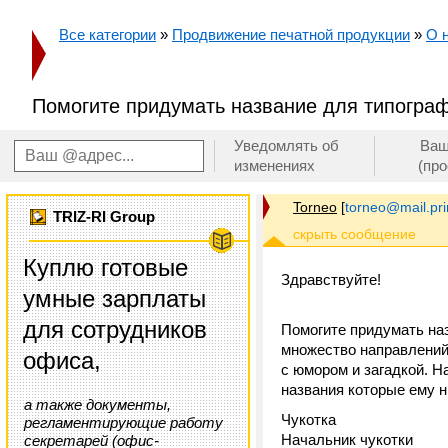
Все категории
»
Продвижение печатной продукции
»
О 
Помогите придумать название для типогра
Уведомлять об
Ваш
изменениях
(пр
Torneo
[
torneo@mail.pr
TRIZ-RI Group
Куплю готовые
Здравствуйте!
умные зарплаты
для сотрудников
Помогите придумать наз
множество направлений,
офиса,
с юмором и загадкой. Н
названия которые ему н
а также документы,
Чукотка
регламентирующие работу
Начальник чукотки
секретарей (офис-