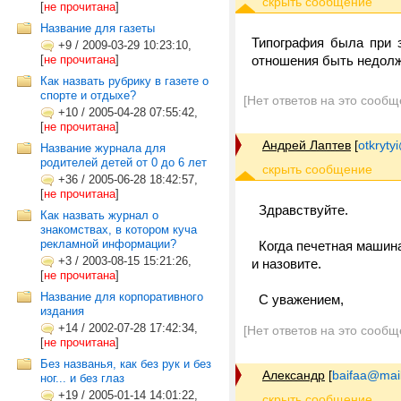
[
не прочитана
]
Название для газеты
Типография была при з
+9
/
2009-03-29 10:23:10,
[
не прочитана
]
отношения быть недолж
Как назвать рубрику в газете о
спорте и отдыхе?
[Нет ответов на это сообщ
+10
/
2005-04-28 07:55:42,
[
не прочитана
]
Андрей Лаптев
[
otkrytyi
Название журнала для
родителей детей от 0 до 6 лет
+36
/
2005-06-28 18:42:57,
[
не прочитана
]
Здравствуйте.
Как назвать журнал о
знакомствах, в котором куча
рекламной информации?
Когда печетная машина 
+3
/
2003-08-15 15:21:26,
и назовите.
[
не прочитана
]
Название для корпоративного
С уважением,
издания
+14
/
2002-07-28 17:42:34,
[Нет ответов на это сообщ
[
не прочитана
]
Без названья, как без рук и без
Александр
[
baifaa@mail
ног... и без глаз
+19
/
2005-01-14 14:01:22,