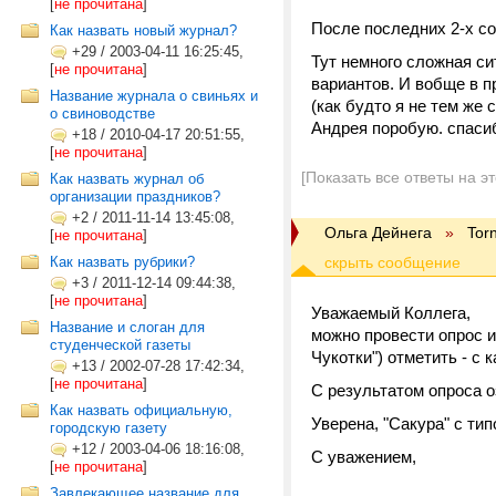
[
не прочитана
]
После последних 2-х с
Как назвать новый журнал?
+29
/
2003-04-11 16:25:45,
Тут немного сложная си
[
не прочитана
]
вариантов. И вобще в п
Название журнала о свиньях и
(как будто я не тем же
о свиноводстве
Андрея поробую. спаси
+18
/
2010-04-17 20:51:55,
[
не прочитана
]
[Показать все ответы на э
Как назвать журнал об
организации праздников?
+2
/
2011-11-14 13:45:08,
Ольга Дейнега
»
Tor
[
не прочитана
]
Как назвать рубрики?
+3
/
2011-12-14 09:44:38,
[
не прочитана
]
Уважаемый Коллега,
Название и слоган для
можно провести опрос и
студенческой газеты
Чукотки") отметить - с
+13
/
2002-07-28 17:42:34,
[
не прочитана
]
С результатом опроса о
Как назвать официальную,
Уверена, "Сакура" с ти
городскую газету
+12
/
2003-04-06 18:16:08,
С уважением,
[
не прочитана
]
Завлекающее название для