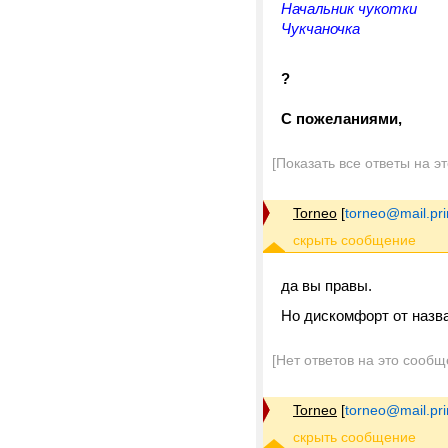
Начальник чукотки
Чукчаночка
?
С пожеланиями,
[Показать все ответы на э
Torneo
[
torneo@mail.pr
да вы правы.
Но дискомфорт от назва
[Нет ответов на это сообщ
Torneo
[
torneo@mail.pr