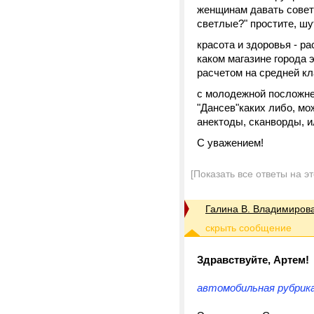
женщинам давать советы
светлые?" простите, шут
красота и здоровья - р
каком магазине города 
расчетом на средней кл
с молодежной посложнее
"Дансев"каких либо, мо
анектоды, сканворды, и
С уважением!
[Показать все ответы на э
Галина В. Владимиров
Здравствуйте, Артем!
автомобильная рубрик