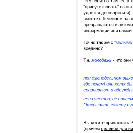
Это понятно. Смысл в т
"присутствовать" на авт
удастся договориться).
вместе с бензином на а
превращаются в автомо
информации или самой 
Точно так же с "
милыми
воедино?
Т.н.
молодежь
- что они
при еженедельном выхо
где почем) или хотя б
сравнивают и обсуждаю
если честно, не совсем
Открывать газету нуж
Вы хотите привлекать Р
(причем
целевой для н