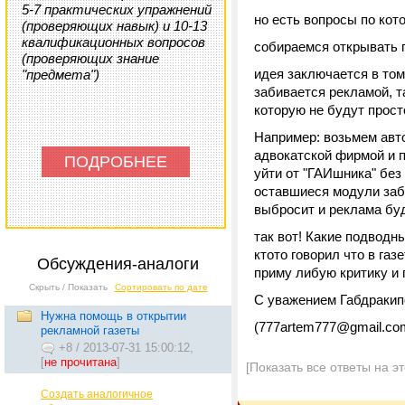
5-7 практических упражнений
но есть вопросы по кот
(проверяющих навык) и 10-13
квалификационных вопросов
собираемся открывать г
(проверяющих знание
идея заключается в том
"предмета")
забивается рекламой, 
которую не будут прост
Например: возьмем авто
адвокатской фирмой и п
ПОДРОБНЕЕ
уйти от "ГАИшника" без 
оставшиеся модули заби
выбросит и реклама буд
так вот! Какие подводн
ктото говорил что в га
Обсуждения-аналоги
приму либую критику и 
Скрыть / Показать
Сортировать по дате
С уважением Габдракип
Нужна помощь в открытии
(777artem777@gmail.co
рекламной газеты
+8
/
2013-07-31 15:00:12,
[
не прочитана
]
[Показать все ответы на э
Создать аналогичное