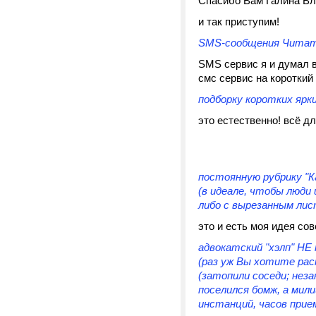
Спасибо Вам Галина Вл
и так приступим!
SMS-сообщения Читат
SMS сервис я и думал в
смс сервис на короткий
подборку коротких ярк
это естественно! всё д
постоянную рубрику "Ка
(в идеале, чтобы люди
либо с вырезанным лис
это и есть моя идея сов
адвокатский "хэлп" НЕ
(раз уж Вы хотите рас
(затопили соседи; нез
поселился бомж, а мили
инстанций, часов прие