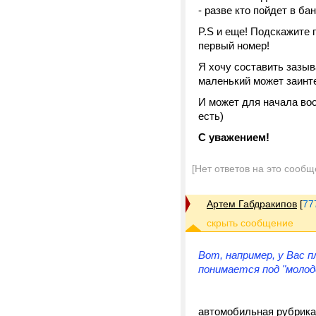
- разве кто пойдет в ба
P.S и еще! Подскажите 
первый номер!
Я хочу составить зазыв
маленький может заинт
И может для начала во
есть)
С уважением!
[Нет ответов на это сообщ
Артем Габдракипов
[
77
Вот, например, у Вас 
понимается под "
молод
автомобильная рубрика 