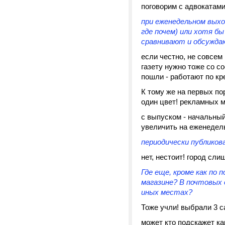
поговорим с адвокатами
при еженедельном выхо
где почем) или хотя б
сравнивают и обсуждаю
если честно, не совсем
газету нужно тоже со с
пошли - работают по кр
К тому же на первых п
один цвет! рекламных ме
с выпуском - начальный
увеличить на еженедель
периодически публиков
нет, нестоит! город слиш
Где еще, кроме как по
магазине? В почтовых
иных местах?
Тоже учли! выбрали 3 с
может кто подскажет ка