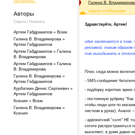
обсуждение...
Галина В. Владимиров
Авторы
Скрыть / Показать
Здравствуйте, Артем!
Артем Габдракипов » Всем
Галина В. Владимирова »
идея заключается в том, 
Артем Габдракипов
рекламой, таким образом
Артем Габдракипов » Галина
так выкидывать в отлича
В. Владимирова
Артем Габдракипов » Галина
В. Владимирова
Плюс сюда можно включит
Галина В. Владимирова »
-
SMS
-сообщения Читателе
Артем Габдракипов
Курбаткин Денис Сергеевич »
- подборку коротких ярких
Артем Габдракипов
- постоянную рубрику "Как 
Ксения » Всем
чтобы люди шли по магази
Галина В. Владимирова »
листком в руках). Аналог 
Ксения
- адвокатский "хэлп" НЕ т
хотите распространяться п
выселяют; в доме давно не