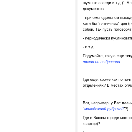
шумные соседи и т.д.)". А
документов.
- при еженедельном выходе
хотя бы "пятничных" цен 
собой. Так пусть поговорят
- периодически публиковат
- и т.д.
Подумайте, какую еще тек
точно не выбросили
.
Где еще, кроме как по поч
отделениях? В местах опл
Вот, например, у Вас план
"
молодежной рубрикой
"?).
Где в Вашем городе можно
квартир)?