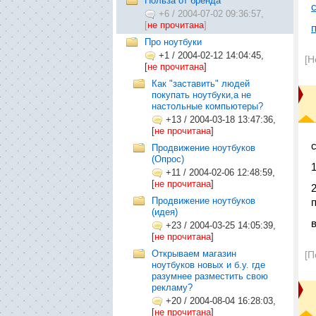
Польза от бренда
+6
/
2004-07-02 09:36:57,
[
не прочитана
]
Про ноутбуки
+1
/
2004-02-12 14:04:45,
[Н
[
не прочитана
]
Как "заставить" людей
покупать ноутбуки,а не
настольные компьютеры?
+13
/
2004-03-18 13:47:36,
[
не прочитана
]
Продвижение ноутбуков
(Опрос)
+11
/
2004-02-06 12:48:59,
[
не прочитана
]
Продвижение ноутбуков
(идея)
в
+23
/
2004-03-25 14:05:39,
[
не прочитана
]
Открываем магазин
[П
ноутбуков новых и б.у. где
разумнее разместить свою
рекламу?
+20
/
2004-08-04 16:28:03,
[
не прочитана
]