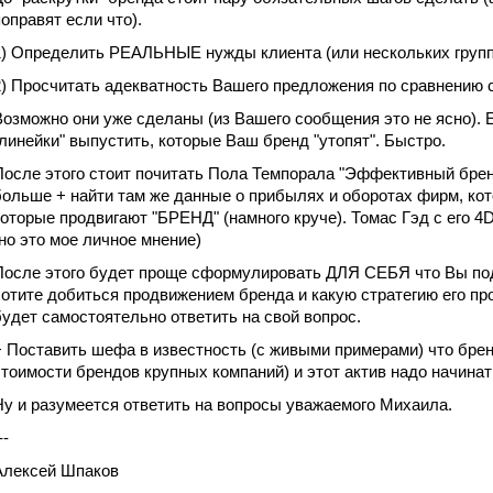
поправят если что).
1) Определить РЕАЛЬНЫЕ нужды клиента (или нескольких групп
2) Просчитать адекватность Вашего предложения по сравнению 
Возможно они уже сделаны (из Вашего сообщения это не ясно). Е
"линейки" выпустить, которые Ваш бренд "утопят". Быстро.
После этого стоит почитать Пола Темпорала "Эффективный бре
больше + найти там же данные о прибылях и оборотах фирм, ко
которые продвигают "БРЕНД" (намного круче). Томас Гэд с его 4
(но это мое личное мнение)
После этого будет проще сформулировать ДЛЯ СЕБЯ что Вы под
хотите добиться продвижением бренда и какую стратегию его п
будет самостоятельно ответить на свой вопрос.
+ Поставить шефа в известность (с живыми примерами) что бренд
стоимости брендов крупных компаний) и этот актив надо начина
Ну и разумеется ответить на вопросы уважаемого Михаила.
--
Алексей Шпаков