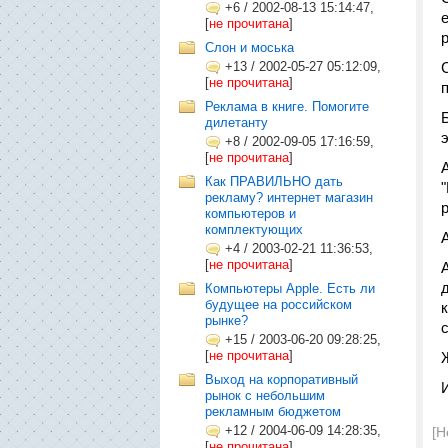
+6
/
2002-08-13 15:14:47,
[
не прочитана
]
Слон и моська
+13
/
2002-05-27 05:12:09,
[
не прочитана
]
Реклама в книге. Помогите
дилетанту
+8
/
2002-09-05 17:16:59,
[
не прочитана
]
Как ПРАВИЛЬНО дать
рекламу? интернет магазин
компьютеров и
комплектующих
+4
/
2003-02-21 11:36:53,
[
не прочитана
]
Компьютеры Apple. Есть ли
будущее на российском
рынке?
+15
/
2003-06-20 09:28:25,
[
не прочитана
]
Выход на корпоративный
рынок с небольшим
рекламным бюджетом
+12
/
2004-06-09 14:28:35,
[Н
[
не прочитана
]