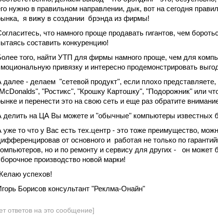
его нужно в правильном направлении, дык, вот на сегодня прави
рынка, я вижу в создании брэнда из фирмы!
Согласитесь, что намного проще продавать гигантов, чем боротьс
пытаясь составить конкуренцию!
Более того, найти УТП для фирмы намного проще, чем для компь
эмоциональную привязку и интересно продемонстрировать выго
А далее - делаем "сетевой продукт", если плохо представляете,
"McDonalds", "Ростикс", "Крошку Картошку", "Подорожник" или ч
рынке и перенести это на свою сеть и еще раз обратите внимани
А делить на ЦА Вы можете и "обычные" компьютеры известны
А уже то что у Вас есть тех.центр - это тоже преимущество, мож
дифференцировав от основного и работая не только по гаранти
компьютеров, но и по ремонту и сервису для других - он может 
сборочное производство новой марки!
Желаю успехов!
Игорь Борисов консультант "Реклма-Онайн"
ет ответов на это сообщение]