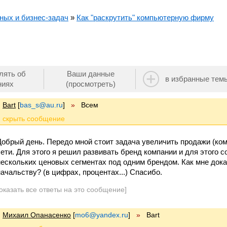
ных и бизнес-задач
»
Как "раскрутить" компьютерную фирму
лять об
Ваши данные
в избранные тем
ниях
(просмотреть)
Bart
[
bas_s@au.ru
]
»
Всем
Добрый день. Передо мной стоит задача увеличить продажи (ком
сети. Для этого я решил развивать бренд компании и для этого 
нескольких ценовых сегментах под одним брендом. Как мне дока
начальству? (в цифрах, процентах...) Спасибо.
оказать все ответы на это сообщение]
Михаил Опанасенко
[
mo6@yandex.ru
]
»
Bart