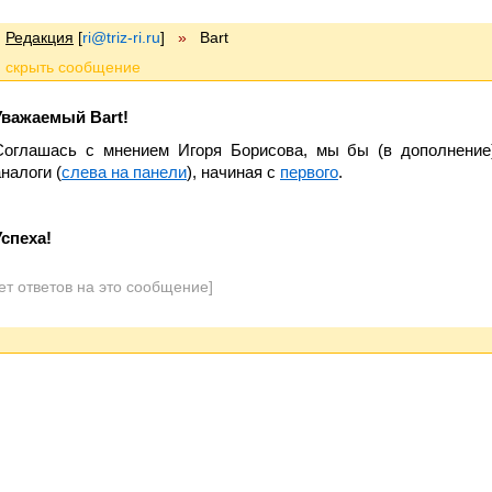
Редакция
[
ri@triz-ri.ru
]
»
Bart
Уважаемый Bart!
Соглашась с мнением Игоря Борисова, мы бы (в дополнение
налоги (
слева на панели
), начиная с
первого
.
Успеха!
ет ответов на это сообщение]