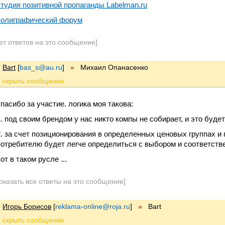
студия позитивной пропаганды Labelman.ru
полиграфический форум
ет ответов на это сообщение]
Bart
[
bas_s@au.ru
]
»
Михаил Опанасенко
спасибо за участие. логика моя такова:
1. под своим брендом у нас никто компы не собирает, и это буд
2. за счет позиционирования в определенных ценовых группах и
потребителю будет легче определиться с выбором и соответств
от в таком русле ...
оказать все ответы на это сообщение]
Игорь Борисов
[
reklama-online@roja.ru
]
»
Bart