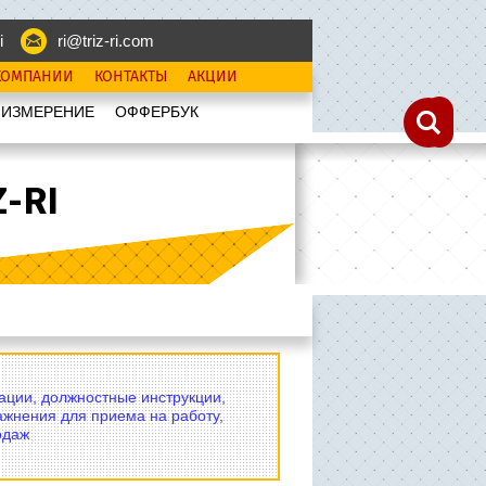
i
ri@triz-ri.com
КОМПАНИИ
КОНТАКТЫ
АКЦИИ
 ИЗМЕРЕНИЕ
OФФЕРБУК
-RI
вации, должностные инструкции,
ажнения для приема на работу,
одаж