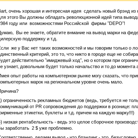
Bart, очень хорошая и интересная идея сделать новый брэнд из 
для этого Вы должны обладать революционной идей типа вывода
1984 году или возможностями Российской фирмы "DEPO"!
Думаю, Вы ее знаете, обратите внмание на вывод марки на фед
дилерскую поддержку и т.д.
Если же у Вас нет таких возможностей и мы говорим только о л
единственный критерий, это то, что никто в городе еще не собир
будет действительно "имиджевый ход", но о котором при огран
не узнает, довольным будет только начальство и то до момента 
Имея опыт работы на компьютерном рынке могу сказать, что пр
компьютерных марок на региональном уровне очень мало.
Причина?
а) ограниченность рекламных бюджетов (ведь, требуется не толь
коммуникаций от PR сопровождения до поддержки в рознице: п
фирменные этикетки, буклеты и т.д. причем на каждую марку!!!)
б) низкая рентабельность - ведь это целое сборочное производс
бы заработать 2 $ уже проблемно.
Соответственно, делаем вывод - что брэндинг - это, безусловно