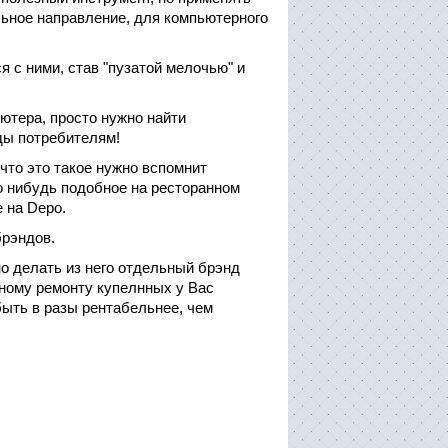
льное направление, для компьютерного
я с ними, став "пузатой мелочью" и
ютера, просто нужно найти
ды потребителям!
 что это такое нужно вспомнит
то нибудь подобное на ресторанном
е на Depo.
х брэндов.
но делать из него отдельный брэнд
йному ремонту купелнных у Вас
быть в разы рентабельнее, чем