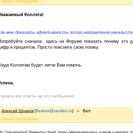
Уважаемый Коллега!
Как мне доказать эфективность этого направления начальству
Попробуйте сначала здесь на Форуме показать почему это д
цифр и процентов. Просто поясните свою логику.
Тогда Коллегам будет легче Вам помочь.
Успеха,
оказать все ответы на это сообщение]
Алексей Шпаков
[
flexbox@yandex.ru
]
»
Bart
До "раскрутки" бренда стоит пару обязательных шагов сделать (