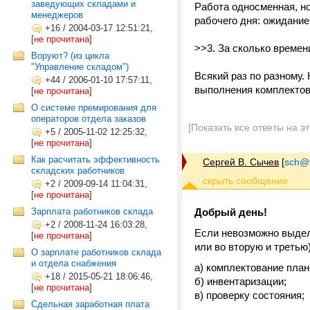
заведующих складами и
Работа односменная, но
менеджеров
рабочего дня: ожидание 
+16
/
2004-03-17 12:51:21,
[
не прочитана
]
>>3. За сколько времен
Воруют? (из цикла
"Управление складом")
Всякий раз по разному.
+44
/
2006-01-10 17:57:11,
выполнения комплектова
[
не прочитана
]
О системе премирования для
операторов отдела заказов
[Показать все ответы на э
+5
/
2005-11-02 12:25:32,
[
не прочитана
]
Как расчитать эффективность
Сергей В. Сычев
[
sch@tr
складских работников
+2
/
2009-09-14 11:04:31,
[
не прочитана
]
Зарплата работников склада
Добрый день!
+2
/
2008-11-24 16:03:28,
Если невозможно выдели
[
не прочитана
]
или во вторую и третью
О зарплате работников склада
и отдела снабжения
а) комплектование план
+18
/
2015-05-21 18:06:46,
б) инвентаризации;
[
не прочитана
]
в) проверку состояния;
Сдельная заработная плата