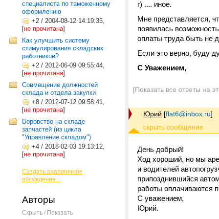
специалиста по таможенному
г) .... иное.
оформлению
Мне представляется, чт
+2
/
2004-08-12 14:19:35,
появилась возможность
[
не прочитана
]
оплаты труда быть не д
Как улучшить систему
стимулирования складских
Если это верно, буду д
работников?
+2
/
2012-06-09 09:55:44,
С Уважением,
[
не прочитана
]
Совмещение должностей
[Показать все ответы на э
склада и отдела закупки
+8
/
2012-07-12 09:58:41,
[
не прочитана
]
Юрий
[
flat6@inbox.ru
]
Воровство на складе
запчастей (из цикла
"Управление складом")
+4
/
2018-02-03 19:13:12,
День добрый!
[
не прочитана
]
Ход хороший, но мы аре
и водителей автопогруз
Создать аналогичное
припозднившийся автом
обсуждение...
работы оплачиваются п
С уважением,
Авторы
Юрий.
Скрыть / Показать