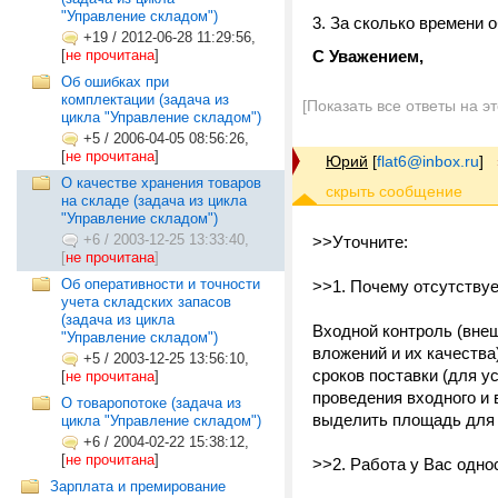
"Управление складом")
3. За сколько времени 
+19
/
2012-06-28 11:29:56,
[
не прочитана
]
С Уважением,
Об ошибках при
комплектации (задача из
[Показать все ответы на э
цикла "Управление складом")
+5
/
2006-04-05 08:56:26,
[
не прочитана
]
Юрий
[
flat6@inbox.ru
]
О качестве хранения товаров
на складе (задача из цикла
"Управление складом")
+6
/
2003-12-25 13:33:40,
>>Уточните:
[
не прочитана
]
Об оперативности и точности
>>1. Почему отсутству
учета складских запасов
(задача из цикла
Входной контроль (внеш
"Управление складом")
вложений и их качества
+5
/
2003-12-25 13:56:10,
сроков поставки (для у
[
не прочитана
]
проведения входного и 
О товаропотоке (задача из
выделить площадь для т
цикла "Управление складом")
+6
/
2004-02-22 15:38:12,
[
не прочитана
]
>>2. Работа у Вас одно
Зарплата и премирование