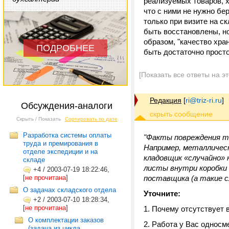
реализуемых товаров, х
что с ними не нужно бе
только при визите на с
быть восстановлены, но
образом, "качество хра
ПОДРОБНЕЕ
быть достаточно просто
[Показать все ответы на э
Редакция
[
ri@triz-ri.ru
]
Обсуждения-аналоги
Скрыть / Показать
Сортировать по дате
Разработка системы оплаты
"Факты повреждения то
труда и премирования в
Например, металлическ
отделе экспедиции и на
кладовщик «случайно» 
складе
листы внутри коробки 
+4
/
2003-07-19 18:22:46,
[
не прочитана
]
поставщика (а такие с
О задачах складского отдела
Уточните:
+2
/
2003-07-10 18:28:34,
[
не прочитана
]
1. Почему отсутствует 
О комплектации заказов
2. Работа у Вас односм
(задача из цикла