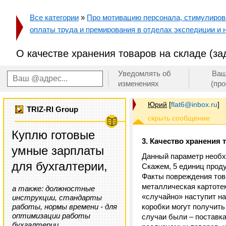
Все категории
»
Про мотивацию персонала, стимулирован
оплаты труда и премирования в отделах экспедиции и 
О качестве хранения товаров на складе (за
Уведомлять об
Ваш
изменениях
(пр
Юрий
[
flat6@inbox.ru
]
TRIZ-RI Group
Куплю готовые
3. Качество хранения 
умные зарплаты
Данный параметр необхо
для бухгалтерии,
Скажем, 5 единиц проду
Факты повреждения това
металлическая картотек
а также: должностные
«случайно» наступит на
инструкции, стандарты
работы, нормы времени - для
коробки могут получить
оптимизации работы
случаи были – поставка
бухгалтерии