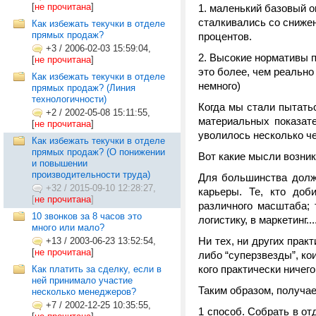
[
не прочитана
]
маленький базовый ок
сталкивались со снижен
Как избежать текучки в отделе
прямых продаж?
процентов.
+3
/
2006-02-03 15:59:04,
Высокие нормативы по
[
не прочитана
]
это более, чем реально 
Как избежать текучки в отделе
немного)
прямых продаж? (Линия
технологичности)
Когда мы стали пытать
+2
/
2002-05-08 15:11:55,
материальных показате
[
не прочитана
]
уволилось несколько ч
Как избежать текучки в отделе
прямых продаж? (О понижении
Вот какие мысли возник
и повышении
производительности труда)
Для большинства долж
+32
/
2015-09-10 12:28:27,
карьеры. Те, кто доб
[
не прочитана
]
различного масштаба; 
10 звонков за 8 часов это
логистику, в маркетинг...
много или мало?
Ни тех, ни других пра
+13
/
2003-06-23 13:52:54,
[
не прочитана
]
либо “суперзвезды”, ко
кого практически ничего
Как платить за сделку, если в
ней принимало участие
Таким образом, получае
несколько менеджеров?
+7
/
2002-12-25 10:35:55,
1 способ. Собрать в 