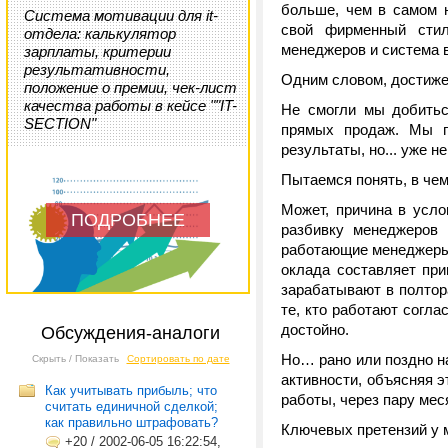
больше, чем в самом 
Система мотивации для it-
свой фирменный стил
отдела: калькулятор
менеджеров и система 
зарплаты, критерии
результативности,
Одним словом, достиже
положение о премии, чек-лист
качества работы в кейсе ""IT-
Не смогли мы добитьс
SECTION"
прямых продаж. Мы г
результаты, но... уже н
Пытаемся понять, в чем
Может, причина в усл
ПОДРОБНЕЕ
разбивку менеджеров 
работающие менеджеры 
оклада составляет при
зарабатывают в полтор
те, кто работают согл
достойно.
Обсуждения-аналоги
Но… рано или поздно н
Скрыть / Показать
Сортировать по дате
активности, объясняя э
Как учитывать прибыль; что
работы, через пару мес
считать единичной сделкой;
как правильно штрафовать?
Ключевых претензий у 
+20
/
2002-06-05 16:22:54,