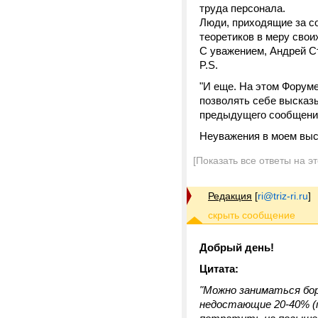
труда персонала.
Люди, приходящие за с
теоретиков в меру свои
С уважением, Андрей С
P.S.
"И еще. На этом Форум
позволять себе высказы
предыдущего сообщени
Неуважения в моем выск
[Показать все ответы на э
Редакция
[
ri@triz-ri.ru
]
Добрый день!
Цитата:
"Можно заниматься 
недостающие 20-40% (