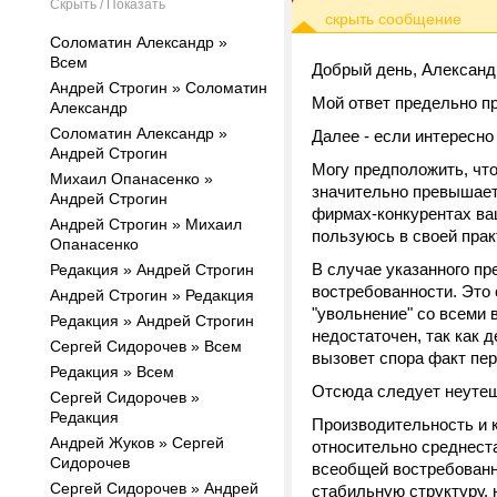
Скрыть / Показать
Соломатин Александр »
Всем
Добрый день, Александ
Андрей Строгин » Соломатин
Мой ответ предельно пр
Александр
Соломатин Александр »
Далее - если интересно
Андрей Строгин
Могу предположить, чт
Михаил Опанасенко »
значительно превышает
Андрей Строгин
фирмах-конкурентах ваш
Андрей Строгин » Михаил
пользуюсь в своей пра
Опанасенко
В случае указанного п
Редакция » Андрей Строгин
востребованности. Это 
Андрей Строгин » Редакция
"увольнение" со всеми
Редакция » Андрей Строгин
недостаточен, так как 
Сергей Сидорочев » Всем
вызовет спора факт пе
Редакция » Всем
Отсюда следует неуте
Сергей Сидорочев »
Редакция
Производительность и 
Андрей Жуков » Сергей
относительно среднеста
Сидорочев
всеобщей востребованн
Сергей Сидорочев » Андрей
стабильную структуру, 