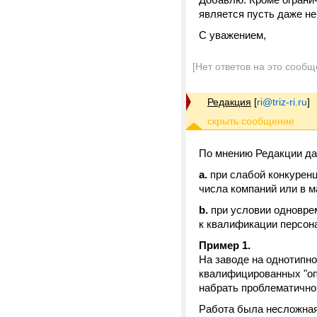
является пусть даже не
С уважением,
[Нет ответов на это сообщ
Редакция
[
ri@triz-ri.ru
]
По мнению Редакции да
а.
при слабой конкуренц
числа компаний или в ма
b.
при условии одноврем
к квалификации персон
Пример 1.
На заводе на однотипн
квалифицированных "оп
набрать проблематично
Работа была несложная