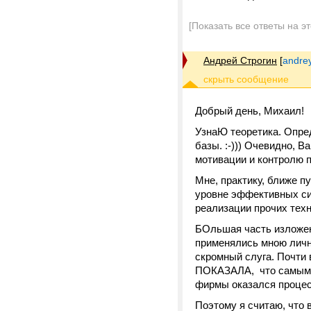
[Показать все ответы на э
Андрей Строгин
[
andre
Добрый день, Михаил!
УзнаЮ теоретика. Опре
базы. :-))) Очевидно, 
мотивации и контролю п
Мне, практику, ближе п
уровне эффективных си
реализации прочих техн
БОльшая часть изложен
применялись мною личн
скромный слуга. Почти
ПОКАЗАЛА, что самым д
фирмы оказался процес
Поэтому я считаю, что