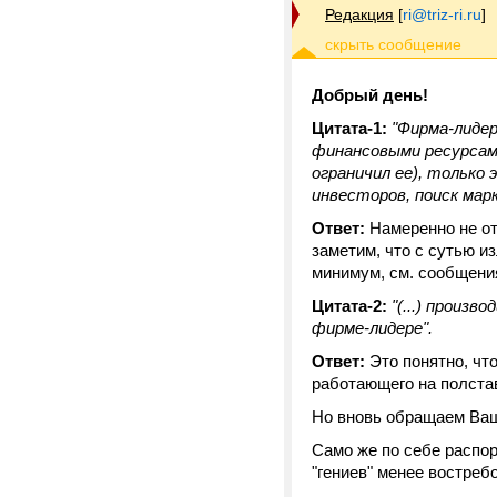
Редакция
[
ri@triz-ri.ru
]
Добрый день!
Цитата-1:
"Фирма-лиде
финансовыми ресурсам
ограничил ее), только 
инвесторов, поиск мар
Ответ:
Намеренно не от
заметим, что с сутью из
минимум, см. сообщения
Цитата-2:
"(...) произ
фирме-лидере".
Ответ:
Это понятно, что
работающего на полста
Но вновь обращаем Ваш
Само же по себе распо
"гениев" менее востреб