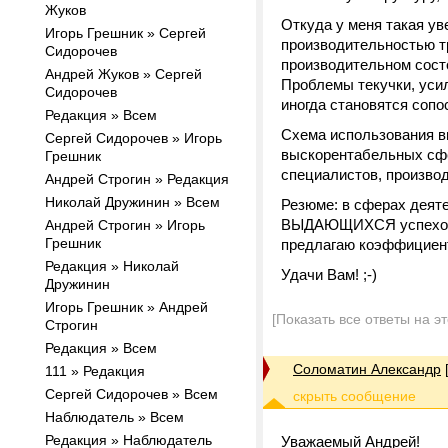
Жуков
Откуда у меня такая у
Игорь Грешник » Сергей
производительностью т
Сидорочев
производительном состо
Андрей Жуков » Сергей
Проблемы текучки, уси
Сидорочев
иногда становятся соп
Редакция » Всем
Схема использования в
Сергей Сидорочев » Игорь
выскорентабельных сфе
Грешник
специалистов, производ
Андрей Строгин » Редакция
Николай Дружинин » Всем
Резюме: в сферах деят
ВЫДАЮЩИХСЯ успехов за
Андрей Строгин » Игорь
Грешник
предлагаю коэффициент
Редакция » Николай
Удачи Вам! ;-)
Дружинин
Игорь Грешник » Андрей
[Показать все ответы на э
Строгин
Редакция » Всем
Соломатин Александр
111 » Редакция
Сергей Сидорочев » Всем
Наблюдатель » Всем
Редакция » Наблюдатель
Уважаемый Андрей!