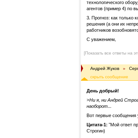
технологического обору
агентов (пример 4) по
Прогноз: как только 
решения (а они их неп
работников возобновятс
С уважением,
[Показать все ответы на э
Андрей Жуков
»
Сер
День добрый!
>Ни я, ни Андрей Стро
наоборот...
Вот первые сообщения 
Цитата-1:
"Мой ответ пр
Строгин)