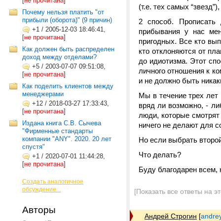
[
не прочитана
]
(т.е. тех самых “звезд”
Почему нельзя платить "от
прибыли (оборота)" (9 причин)
2 способ. Прописать
+1
/
2005-12-03 18:46:41,
прибывания у нас мен
[
не прочитана
]
пригодных. Все кто вып
Как должен быть распределен
кто отклоняются от пл
доход между отделами?
до идиотизма. Этот сп
+5
/
2003-07-07 09:51:08,
личного отношения к ко
[
не прочитана
]
и не должно быть никак
Как поделить клиентов между
менеджерами
Мы в течение трех лет 
+12
/
2018-03-27 17:33:43,
вряд ли возможно, - ли
[
не прочитана
]
люди, которые смотрят 
Издана книга С.В. Сычева
ничего не делают для с
"Фирменные стандарты
компании "ANY". 2020. 20 лет
Но если выбрать второй
спустя"
Что делать?
+1
/
2020-07-01 11:44:28,
[
не прочитана
]
Буду благодарен всем,
Создать аналогичное
обсуждение...
[Показать все ответы на э
Авторы
Андрей Строгин
[
andre