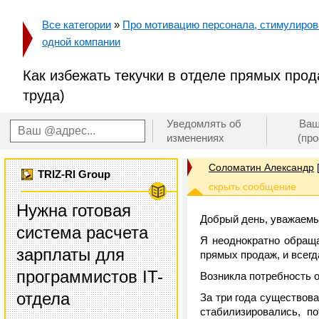
Все категории
»
Про мотивацию персонала, стимулирован
одной компании
Как избежать текучки в отделе прямых про
труда)
Уведомлять об
Ваш
изменениях
(пр
Соломатин Александр
TRIZ-RI Group
Нужна готовая
Добрый день, уважаемы
система расчета
Я неоднократно обращ
зарплаты для
прямых продаж, и всег
программистов IT-
Возникла потребность о
отдела
За три года существов
стабилизировались, п