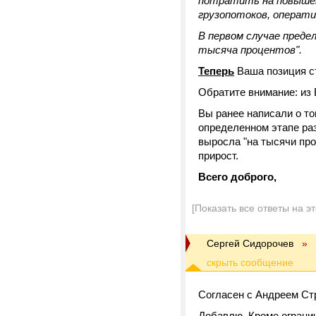
потратить на повыше
грузопотоков, операти
В первом случае преде
тысяча процентов".
Теперь
Ваша позиция ст
Обратите внимание: из 
Вы ранее написали о том
определенном этапе раз
выросла "на тысячи про
прирост.
Всего доброго,
[Показать все ответы на э
Сергей Сидорочев
»
Согласен с Андреем Ст
Добавлю. Кроме ограни