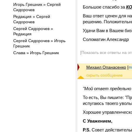
Игорь Грешник » Сергей
Большое спасибо за
К
Сидорочев
Ваш ответ ценен для на
Редакция » Сергей
решению. Положительны
Сидорочев
Сергей Сидорочев »
Удачи Вам в Вашем биз
Редакция
Соломатин Александр
Сергей Сидорочев » Игорь
Грешник
[Показать все ответы на э
Слава » Игорь Грешник
Михаил Опанасенко
[
m
"Мой ответ предельно 
То есть, Вы пишите: "П
испугаюсь твоего увольн
Хорошее управленческое
C Уважением,
P.S.
Совет действительно