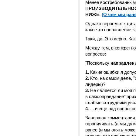
Менее востребованными
ПРОИЗВОДИТЕЛЬНОС
НИЖЕ.
(О чем мы ране
Однако вернемся к цита
какое-то направление з
Таки, да. Это верно. К
Между тем, в конкретно
вопросов:
"Поскольку
направлени
1.
Какие ошибки я допу
2.
Кто, на самом деле, 
лидеры)?
3.
Не является ли моя п
в самооправдание" при
слабые сотрудники уво
4.
... и еще ряд вопросов.
Завершая комментарии б
ограничивать (а мы дум
ранее (и мы опять мо
именно, что производит