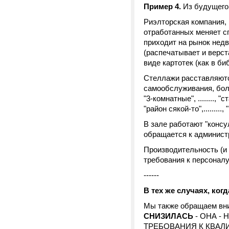
Пример 4.
Из будущего
Риэлторская компания, 
отработанных меняет сп
приходит на рынок недв
(распечатывает и верст
виде картотек (как в би
Стеллажи расставляются
самообслуживания, боль
"3-комнатные", ........, "
"район сякой-то",.......
В зале работают "консу
обращается к администра
Производительность (и 
требования к персонал
------
В тех же случаях, ког
Мы также обращаем вни
СНИЗИЛАСЬ
- ОНА 
ТРЕБОВАНИЯ К КВАЛ