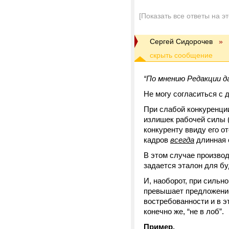
[Показать все ответы на э
Сергей Сидорочев
»
“По мнению Редакции д
Не могу согласиться с 
При слабой конкуренци
излишек рабочей силы (
конкуренту ввиду его от
кадров
всегда
длинная 
В этом случае производ
задается эталон для б
И, наоборот, при сильн
превышает предложение
востребованности и в э
конечно же, “не в лоб”.
Пример.