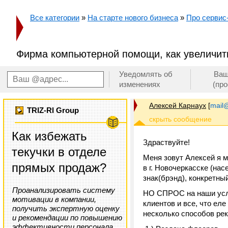
Все категории
»
На старте нового бизнеса
»
Про сервис-
Фирма компьютерной помощи, как увеличить
Уведомлять об
Ваш
изменениях
(пр
Алексей Карнаух
[
mail@
TRIZ-RI Group
Как избежать
Здраствуйте!
текучки в отделе
Меня зовут Алексей я 
прямых продаж?
в г. Новочеркасске (нас
знак(брэнд), конкретны
Проанализировать систему
НО СПРОС на наши услу
мотивации в компании,
клиентов и все, что ел
получить экспертную оценку
несколько способов ре
и рекомендации по повышению
эффективности персонала