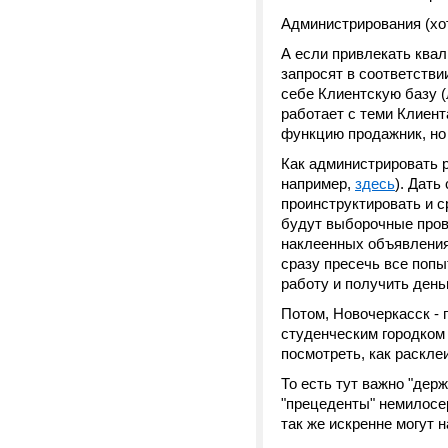
Администрирования (хот
А если привлекать квал
запросят в соответстви
себе Клиентскую базу (
работает с теми Клиен
функцию продажник, но 
Как администрировать р
например,
здесь
). Дать
проинструктировать и с
будут выборочные прове
наклеенных объявления 
сразу пресечь все поп
работу и получить ден
Потом, Новочеркасск - 
студенческим городком 
посмотреть, как раскле
То есть тут важно "держ
"прецеденты" немилосе
так же искренне могут 