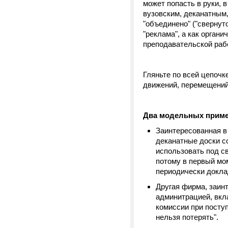
может попасть в руки, в
вузовским, деканатным
"объединено" ("свернут
"реклама", а как орган
преподавательской раб
Гляньте по всей цепочк
движений, перемещений 
Два модельных прим
Заинтересованная в
деканатные доски с
использовать под с
потому в первый м
периодически докла
Другая фирма, заинт
админитрацией, вкл
комиссии при посту
нельзя потерять".