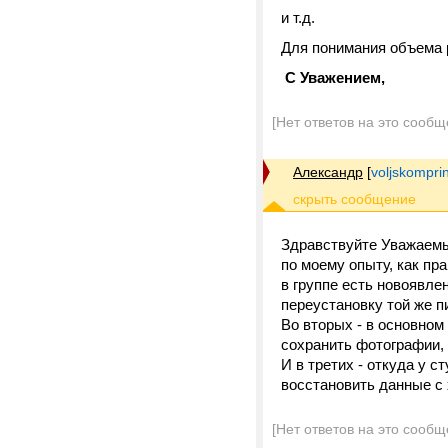
и т.д.
Для понимания объема 
С Уважением,
[Нет ответов на это сообщ
Александр
[
voljskompri
Здравствуйте Уважаемые
по моему опыту, как пр
в группе есть новоявле
переустановку той же п
Во вторых - в основном 
сохранить фотографии, 
И в третих - откуда у с
восстановить данные с 
[Нет ответов на это сообщ