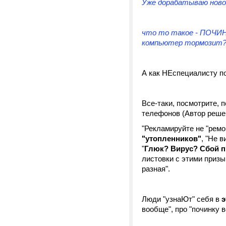
Уже дорабатываю ново
что то такое - ПОЧИ
компьютер тормозит?
А как НЕспециалисту п
Все-таки, посмотрите, 
телефонов (Автор решен
"Рекламируйте не "ремо
"утопленников"
, "Не 
"
Глюк? Вирус? Сбой 
листовки с этими призы
разная".
Люди "узнаЮт" себя в
э
вообще", про "починку 