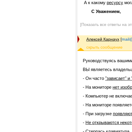
А к какому
ресурсу
мог
С Уважением,
[Показать все ответы на э
Алексей Карнаух
[
mail@
Руководствуясь вашими
ВЫ являетесь владель
- Он часто
"зависает" и
- На мониторе
нет изоб
- Компьютер не включа
- На мониторе появляе
- При загрузке
появляют
-
Не открываются некот
-
Стерлась клавиатура
,