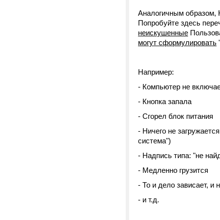
Аналогичным образом, 
Попробуйте здесь пере
неискушенные
Пользова
могут сформулировать
Например:
- Компьютер не включае
- Кнопка запала
- Сгорел блок питания
- Ничего не загружаетс
система")
- Надпись типа: "не най
- Медленно грузится
- То и дело зависает, и
- и т.д.