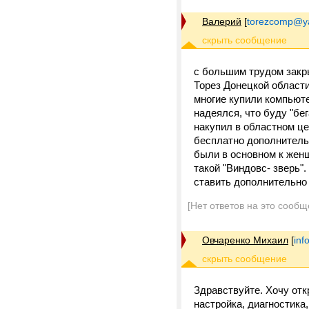
Валерий
[
torezcomp@y
с большим трудом закр
Торез Донецкой области
многие купили компьюте
надеялся, что буду "бе
накупил в областном це
бесплатно дополнитель
были в основном к жен
такой "Виндовс- зверь"
ставить дополнительно 
[Нет ответов на это сообщ
Овчаренко Михаил
[
inf
Здравствуйте. Хочу отк
настройка, диагностика