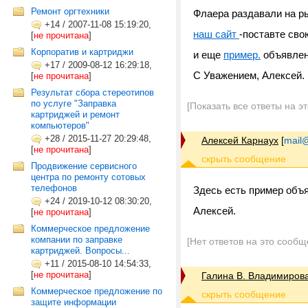
Ремонт оргтехники
Флаера раздавали на ры
+14
/
2007-11-08 15:19:20,
наш сайт
-поставте сво
[
не прочитана
]
Корпоратив и картриджи
и еще
пример.
объявлен
+17
/
2009-08-12 16:29:18,
С Уважением, Алексей.
[
не прочитана
]
Результат сбора стереотипов
по услуге "Заправка
[Показать все ответы на э
картриджей и ремонт
компьютеров"
+28
/
2015-11-27 20:29:48,
Алексей Карнаух
[
mail@
[
не прочитана
]
Продвижение сервисного
центра по ремонту сотовых
телефонов
Здесь есть пример объя
+24
/
2019-10-12 08:30:20,
Алексей.
[
не прочитана
]
Коммерческое предложение
компании по заправке
[Нет ответов на это сообщ
картриджей. Вопросы...
+11
/
2015-08-10 14:54:33,
[
не прочитана
]
Галина В. Владимиров
Коммерческое предложение по
защите информации