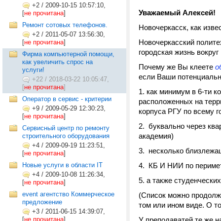
+2
/
2009-10-15 10:57:10,
Уважаемый Алексей!
[
не прочитана
]
Ремонт сотовых телефонов.
Новочеркасск, как извес
+2
/
2011-05-07 13:56:30,
Новочеркасский политех
[
не прочитана
]
городская жизнь вокруг 
Фирма компьютерной помощи,
как увеличить спрос на
Почему же Вы клеете
о
услуги!
если Ваши потенциальн
+22
/
2018-03-22 10:05:47,
[
не прочитана
]
1. как минимум в 6-ти 
Оператор в сервис - критерии
расположенных на террит
+9
/
2009-05-29 12:30:23,
корпуса РГУ по всему г
[
не прочитана
]
2. буквально через ква
Сервисный центр по ремонту
академия)
строительного оборудования
+4
/
2009-09-19 11:23:51,
3. несколько близлежа
[
не прочитана
]
Новые услуги в области IT
4. КБ И НИИ по периме
+4
/
2009-10-08 11:26:34,
5. а также студенческих
[
не прочитана
]
event агентство Коммерческое
(Список можно продолж
предложение
том или ином виде. О т
+3
/
2011-06-15 14:39:07,
[
не прочитана
]
У преподаватей те же 