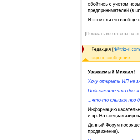
обойтись с учетом новы
предпринимателей (в шт
И стоит ли его вообще 
[Показать все ответы на э
Редакция
[
ri@triz-ri.com
Уважаемый Михаил!
Хочу открыть ИП не зн
Подскажите что для эт
...что-то слышал про 
Информацию касательно
и пр. На специализиров
Данный Форум посвящен
продвижение).