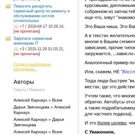
курсовыми, дипломными
Помогите раскрутить
сервисный центр по ремонту и
собранном из запчастей 
обслуживанию котлов
еще что, зовут "знакомо
отопительных
Это Ваша ниша. Это Ва
+7
/
2019-04-17 10:26:14,
[
не прочитана
]
А в текстах желательно
Зарплата сервисным
многие в Вашем сегмент
инженерам IT
зависания, прочие типов
+3
/
2015-11-29 01:03:21,
загружается, ...зависло и
[
не прочитана
]
Аналогичный пример по
Создать аналогичное
обсуждение...
Или, скажем, НЕ "
Восст
Тогда люди быстрее "вк
Авторы
местах, где это действи
Скрыть / Показать
Учтем также, что многи
Алексей Карнаух » Всем
обратно. Автобусы отхо
Дарья Звягинцева » Алексей
а также подрабатывающи
Карнаух
для частного подвоза).
Алексей Карнаух » Дарья
И это
более целево
, ч
Звягинцева
Алексей Карнаух » Всем
С Уважением,