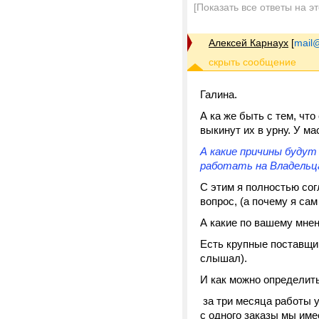
[Показать все ответы на э
Алексей Карнаух
[
mail@
Галина.
А ка же быть с тем, чт
выкинут их в урну. У ма
А какие причины будут
работать на Владельца
С этим я полностью сог
вопрос, (а почему я сам
А какие по вашему мнен
Есть крупные поставщик
слышал).
И как можно определить
за три месяца работы у 
с одного заказы мы имее