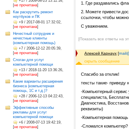
+17
/
2009-06-23 13:11:16,
1. Где раздавались фл
[
не прочитана
]
2. Можете привести дос
Как раскрутить ремонт
ноутбуков и ПК
ссылочки, чтобы можно
+9
/
2017-08-01 17:32:02,
С уважением.
[
не прочитана
]
Нечестный сотрудник и
нечестные клиенты
[Показать все ответы на э
(компьютерная помощь)
+7
/
2006-12-12 20:05:39,
[
не прочитана
]
Алексей Карнаух
[
mail@
Слоган для услуг
компьютерной помощи
+13
/
2018-11-20 13:36:26,
Спасибо за отклик!
[
не прочитана
]
Какие варианты расширения
тексты такие- приведу 
бизнеса (компьютерная
помощь, 1С и т.д.)?
-Компьютерный сервис 
+28
/
2006-12-13 04:22:43,
специалиста, Бесплатн
[
не прочитана
]
Диагностика, Восстанов
Эффективные способы
реквизиты)
рекламы для услуг
компьютерной помощи
-Компьютерная помощь с 
+6
/
2008-07-13 19:42:19,
-Сломался компьютер? м
[
не прочитана
]