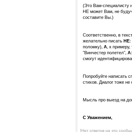
(Это Вам-специалисту
н
НЕ может Вам, не будуч
составите Вы.)
Соответственно, в текс
желательно писать
НЕ
:
поломку),
А
, к примеру,
"Винчестер полетел",
А
смогут идентифицирова
Попробуйте написать сп
стихов. Диалог тоже н
Мысль про выезд на до
С Уважением,
[Нет ответов на это сообщ