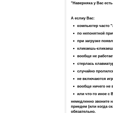
"Наверняка у Вас есть
А еслиу Вас:
компьютер часто "з
по непонятной при
при загрузке появ
кликаешь-кликаешь
вообще не работае
стерлась клавиатур
случайно пролился
не включаются иг
вообще ничего не 
или что-то иное с
немедленно звоните 
приедем (или когда ск
обязательно.