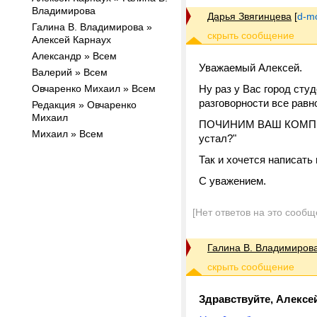
Владимирова
Дарья Звягинцева
[
d-m
Галина В. Владимирова »
Алексей Карнаух
Александр » Всем
Уважаемый Алексей.
Валерий » Всем
Овчаренко Михаил » Всем
Ну раз у Вас город сту
разговорности все равно
Редакция » Овчаренко
Михаил
ПОЧИНИМ ВАШ КОМПЬЮТ
Михаил » Всем
устал?"
Так и хочется написать 
С уважением.
[Нет ответов на это сообщ
Галина В. Владимиров
Здравствуйте, Алексе