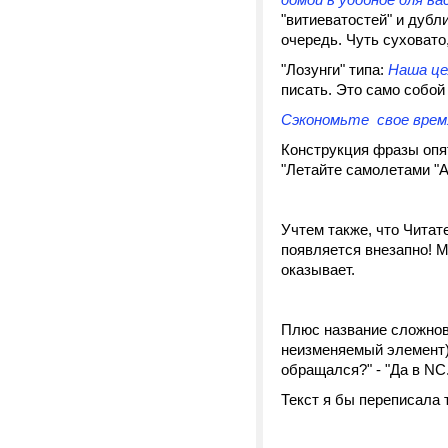
"витиеватостей" и дуб
очередь. Чуть суховато,
"Лозунги" типа:
Наша це
писать. Это само собой
Сэкономьте свое время
Конструкция фразы опять
"Летайте самолетами "А
Учтем также, что Читат
появляется внезапно! М
оказывает.
Плюс название сложнов
неизменяемый элемент).
обращался?" - "Да в NC
Текст я бы переписала 