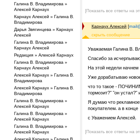
Галина В. Владимирова »
Алексей Карнаух
[Показать все ответы на э
Карнаух Алексей » Галина В.
Владимирова
Карнаух Алексей
[
mail@
Дарья Звягинцева » Карнаух
Алексей
Галина В. Владимирова »
Карнаух Алексей
Уважаемая Галина В. В
Редакция » Алексей Карнаух
Спасибо за исчерпыва
Галина В. Владимирова »
На этой недели начнем 
Карнаух Алексей
Алексей Карнаух » Галина В.
Уже дорабатываю ново
Владимирова
что то такое - ПОЧИН
Алексей Карнаух » Галина В.
тормозит?" "он устал?" и
Владимирова
Галина В. Владимирова »
Я думаю что рекламное
Алексей Карнаух
покупателем. а в конце
Галина В. Владимирова »
с Уважением Алексей.
Алексей Карнаух
Галина В. Владимирова »
[Показать все ответы на э
Алексей Карнаух
Алексей Карнаух » Галина В.