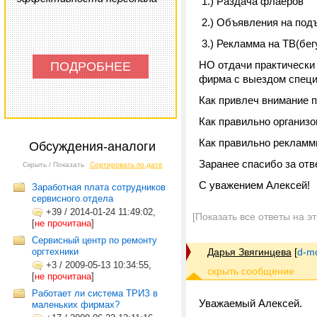
1.) Раздача флаеров
2.) Объявления на подъ
3.) Рекламма на ТВ(бег
НО отдачи практически н
ПОДРОБНЕЕ
фирма с выездом специ
Как привлеч внимание 
Как правильно организо
Как правильно рекламм
Обсуждения-аналоги
Заранее спасибо за отв
Скрыть / Показать
Сортировать по дате
С уважением Алексей!
Заработная плата сотрудников
сервисного отдела
+39
/
2014-01-24 11:49:02,
[Показать все ответы на э
[
не прочитана
]
Сервисный центр по ремонту
оргтехники
Дарья Звягинцева
[
d-m
+3
/
2009-05-13 10:34:55,
[
не прочитана
]
Работает ли система ТРИЗ в
Уважаемый Алексей.
маленьких фирмах?