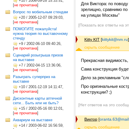
+10
/
2006-09-28 15:33:51,
Для Виктора: по поводу
[
не прочитана
]
зрелищно, сравнимо по 
Вопрос по мобильным стендам
на улицах Москвы"
+20
/
2005-12-07 09:29:03,
[
не прочитана
]
[Показать все ответы на э
ПОМОГИТЕ пожалуйста!
нужна теория по выставочному
стенду
Kitty KIT
[
kittykit@nm.ru
]
+9
/
2002-06-10 09:40:26,
[
не прочитана
]
Сценарий розыгрыша призов
на выставке
Прекрасная видимость,
+7
/
2002-04-15 13:36:06,
Сама конструкция будет
[
не прочитана
]
Разыграть суперприз на
Дело за рекламным "сл
выставке
Про оригинальные кост
+10
/
2001-12-19 14:11:47,
[
не прочитана
]
конструкции? ;)
Дисконтные карты аптечной
сети... Быть или не быть?
[Нет ответов на это сообщ
+15
/
2002-05-16 00:12:01,
[
не прочитана
]
Виктор
[
oranta.63@mail
Аквариум на выставке
+14
/
2003-06-02 16:56:59,