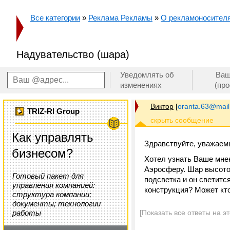
Все категории
»
Реклама Рекламы
»
О рекламоносителя
Надувательство (шара)
Уведомлять об
Ваш
изменениях
(пр
Виктор
[
oranta.63@mail
TRIZ-RI Group
Как управлять
Здравствуйте, уважаемы
бизнесом?
Хотел узнать Ваше мнен
Аэросферу. Шар высото
Готовый пакет для
подсветка и он светитс
управления компанией:
конструкция? Может кт
структура компании;
документы; технологии
работы
[Показать все ответы на э