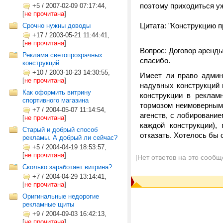
поэтому приходиться уж
+5
/
2007-02-09 07:17:44,
[
не прочитана
]
Цитата: "Конструкцию п
Срочно нужны доводы
+17
/
2003-05-21 11:44:41,
[
не прочитана
]
Вопрос: Договор аренд
Реклама светопрозрачных
спасибо.
конструкций
+10
/
2003-10-23 14:30:55,
Имеет ли право админи
[
не прочитана
]
надувных конструкций 
Как оформить витрину
конструкции в реклам
спортивного магазина
тормозом неимоверным.
+7
/
2004-05-07 11:14:54,
агенств, с лобировани
[
не прочитана
]
каждой конструкции),
Старый и добрый способ
отказать. Хотелось бы 
рекламы. А добрый ли сейчас?
+5
/
2004-04-19 18:53:57,
[
не прочитана
]
[Нет ответов на это сообщ
Сколько заработает витрина?
+7
/
2004-04-29 13:14:41,
[
не прочитана
]
Оригинальные недорогие
рекламные щиты
+9
/
2004-09-03 16:42:13,
[
не прочитана
]