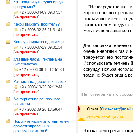
Как продвинуть сувенирную
- "Непосредственно 
продукцию?
+2
/
2003-04-09 09:07:37,
короткосрочных реклам
[
не прочитана
]
рекламоносителя на д
Какой выбрать носитель?
нагнетателем воздуха п
+7
/
2003-02-25 21:31:41,
могут использоваться пр
[
не прочитана
]
Все сувениры на одно лицо
Для заправки гелиевого
+7
/
2003-07-29 09:31:34,
очень инертный газ и 
[
не прочитана
]
требуется его постоян
Уличные часы. Реклама на
Использовать гелиевый 
циферблатах
секунду, нельзя исполь
+12
/
2003-08-19 12:51:01,
[
не прочитана
]
тогда не будет видна р
Реклама на дорожных знаках
+9
/
2003-10-25 02:12:44,
[
не прочитана
]
[Нет ответов на это сообщ
Альтернатива рекламного
носителя
Ольга
[
Olga-dart@mail.
+3
/
2002-09-20 13:59:47,
[
не прочитана
]
Помогите найти изготовителей
ароматизированных
Что касаемо регистраци
рекламоносителей