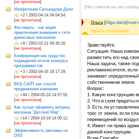
[
не прочитана
]
[Нет ответов на это сообщ
Изобретение Сальвадора Дали
+2
/
2002-04-14 04:04:54,
[
не прочитана
]
Ольга
[
Olga-dart@mail.
Фестиваль - как акция
привлечения внимания к сети
джинсовых магазинов
+9
/
2002-02-21 09:30:20,
Зравствуйте.
[
не прочитана
]
Ситуация: Наша компан
Конференция как средство
разместить его над сво
подведения итогов конкурса
Наша задача, также по
программистов.
рекламоносителя, если 
+3
/
2002-04-16 18:17:29,
занимает определенный
[
не прочитана
]
собственником земли.
ВЕБ-САЙТ как способ
Вопрос:
продвижения компании
1. Какую конструкцию в
+44
/
2004-05-24 14:57:55,
[
не прочитана
]
2. Что и скем придеть
3. Есть ли установленн
Как лучше оформить витрину
магазина "Детский Мир"
трос от земли, если пл
+14
/
2004-10-19 14:09:12,
перемещений по воздух
[
не прочитана
]
4. Имеет ли право адми
Эффективность рекламы на
данной конструкции.
DVD
Всем Спасибо.