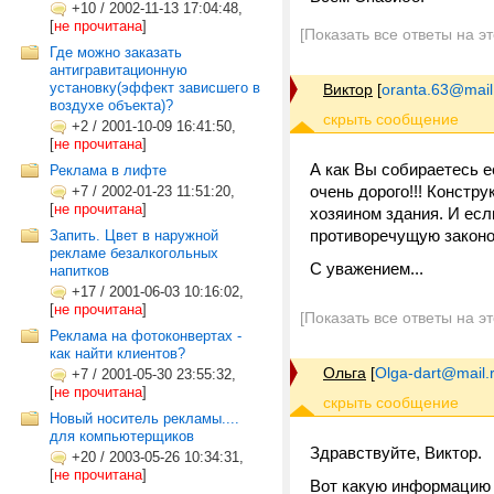
+10
/
2002-11-13 17:04:48,
[
не прочитана
]
[Показать все ответы на э
Где можно заказать
антигравитационную
установку(эффект зависшего в
Виктор
[
oranta.63@mail
воздухе объекта)?
+2
/
2001-10-09 16:41:50,
[
не прочитана
]
А как Вы собираетесь е
Реклама в лифте
очень дорого!!! Констр
+7
/
2002-01-23 11:51:20,
[
не прочитана
]
хозяином здания. И ес
противоречущую законод
Запить. Цвет в наружной
рекламе безалкогольных
С уважением...
напитков
+17
/
2001-06-03 10:16:02,
[
не прочитана
]
[Показать все ответы на э
Реклама на фотоконвертах -
как найти клиентов?
Ольга
[
Olga-dart@mail.
+7
/
2001-05-30 23:55:32,
[
не прочитана
]
Новый носитель рекламы....
для компьютерщиков
Здравствуйте, Виктор.
+20
/
2003-05-26 10:34:31,
[
не прочитана
]
Вот какую информацию я