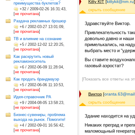
Kitty KIT
[
kittykit@nm.ru
]
преимущества буклетов?
+32
/
2009-02-26 16:31:43,
[
не прочитана
]
Раздача рекламных брошюр
Здравствуйте Виктор.
+6
/
2002-03-27 13:01:09,
[
не прочитана
]
Привлекательность таки
довольно давно и наши 
ТВ и влияние на сознание
примелькались, на над
+5
/
2002-12-02 12:20:25,
[
не прочитана
]
выбрать место и "удерж
Как раскрутить новый
Вы ставите воздухонап
рекламоноситель
газовый аэростат?
+6
/
2002-06-09 11:28:04,
[
не прочитана
]
[Показать все ответы на э
Как продать брандмауэр
+5
/
2002-06-06 11:10:53,
[
не прочитана
]
Виктор
[
oranta.63@mail
Идея-справочник РА
+9
/
2004-08-05 13:58:23,
[
не прочитана
]
Бизнес-сувениры, проблема
Здание находится на уд
выхода на рынок. Помогите!
Никаких преград и препя
+4
/
2002-09-01 16:56:42,
[
не прочитана
]
маломощьный генератор