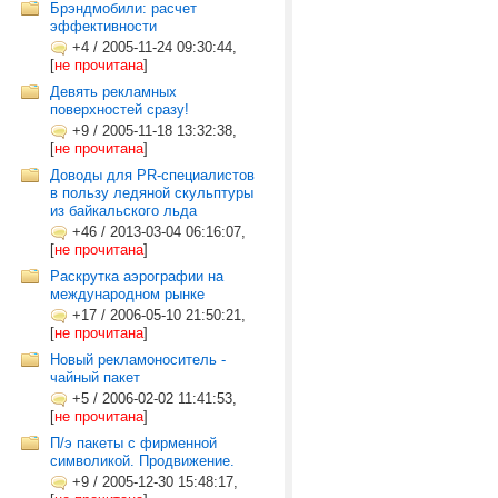
Брэндмобили: расчет
эффективности
+4
/
2005-11-24 09:30:44,
[
не прочитана
]
Девять рекламных
поверхностей сразу!
+9
/
2005-11-18 13:32:38,
[
не прочитана
]
Доводы для PR-специалистов
в пользу ледяной скульптуры
из байкальского льда
+46
/
2013-03-04 06:16:07,
[
не прочитана
]
Раскрутка аэрографии на
международном рынке
+17
/
2006-05-10 21:50:21,
[
не прочитана
]
Новый рекламоноситель -
чайный пакет
+5
/
2006-02-02 11:41:53,
[
не прочитана
]
П/э пакеты с фирменной
символикой. Продвижение.
+9
/
2005-12-30 15:48:17,