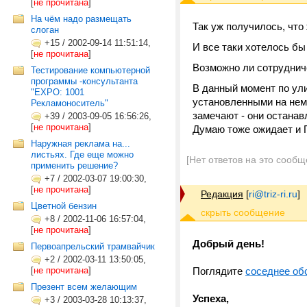
[
не прочитана
]
На чём надо размещать
Так уж получилось, что 
слоган
+15
/
2002-09-14 11:51:14,
И все таки хотелось бы
[
не прочитана
]
Возможно ли сотруднич
Тестирование компьютерной
программы -консультанта
В данный момент по ул
"EXPO: 1001
установленными на нем 
Рекламоноситель"
замечают - они останав
+39
/
2003-09-05 16:56:26,
[
не прочитана
]
Думаю тоже ожидает и 
Наружная реклама на...
листьях. Где еще можно
[Нет ответов на это сообщ
применить решение?
+7
/
2002-03-07 19:00:30,
[
не прочитана
]
Редакция
[
ri@triz-ri.ru
]
Цветной бензин
+8
/
2002-11-06 16:57:04,
[
не прочитана
]
Добрый день!
Первоапрельский трамвайчик
+2
/
2002-03-11 13:50:05,
[
не прочитана
]
Поглядите
соседнее об
Презент всем желающим
Успеха,
+3
/
2003-03-28 10:13:37,