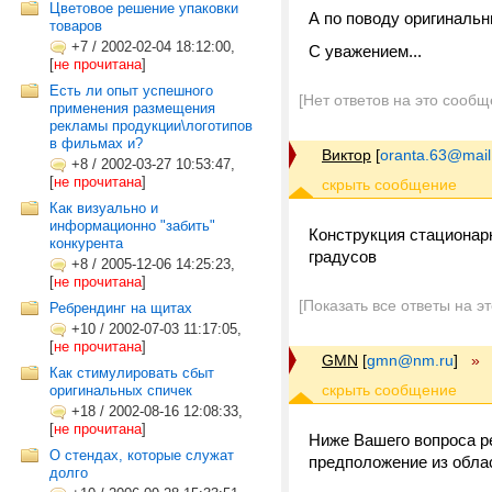
Цветовое решение упаковки
А по поводу оригинальн
товаров
+7
/
2002-02-04 18:12:00,
С уважением...
[
не прочитана
]
Есть ли опыт успешного
[Нет ответов на это сообщ
применения размещения
рекламы продукции\логотипов
в фильмах и?
Виктор
[
oranta.63@mail
+8
/
2002-03-27 10:53:47,
[
не прочитана
]
Как визуально и
информационно "забить"
Конструкция стационарн
конкурента
градусов
+8
/
2005-12-06 14:25:23,
[
не прочитана
]
[Показать все ответы на э
Ребрендинг на щитах
+10
/
2002-07-03 11:17:05,
[
не прочитана
]
GMN
[
gmn@nm.ru
]
»
Как стимулировать сбыт
оригинальных спичек
+18
/
2002-08-16 12:08:33,
[
не прочитана
]
Ниже Вашего вопроса ре
О стендах, которые служат
предположение из облас
долго