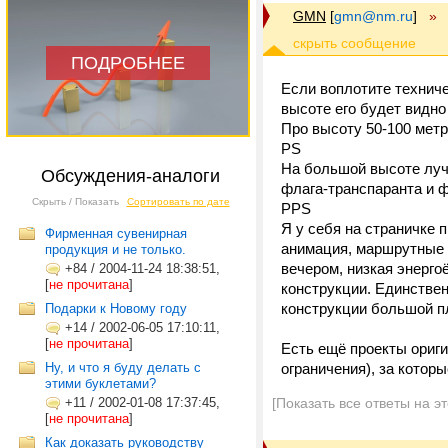
GMN
[
gmn@nm.ru
]
»
ПОДРОБНЕЕ
Если воплотите техниче
высоте его будет видно
Про высоту 50-100 метр
PS
На большой высоте луч
Обсуждения-аналоги
флага-транспаранта и ф
Скрыть / Показать
Сортировать по дате
PPS
Я у себя на страничке 
Фирменная сувенирная
анимация, маршрутные 
продукция и не только.
вечером, низкая энерго
+84
/
2004-11-24 18:38:51,
[
не прочитана
]
конструкции. Единствен
конструкции большой пл
Подарки к Новому году
+14
/
2002-06-05 17:10:11,
[
не прочитана
]
Есть ещё проекты ориг
Ну, и что я буду делать с
ограничения), за котор
этими буклетами?
+11
/
2002-01-08 17:37:45,
[Показать все ответы на э
[
не прочитана
]
Как доказать руководству